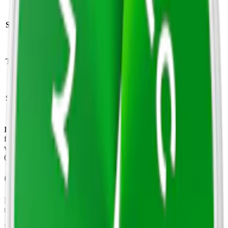
Antal prillor:
Styrka
:
starkt vitt snus
20
Nikotin per
Torrhet:
normal
prilla:
10,5 mg
Nettovikt per
Snustyp:
vitt snus
dosa:
14,0 g
Ingredienser:
Vatten, fyllnadsmedel (E460), salt,
fuktighetsbevarande medel (E422, E1520), arom, nikotin, xylitol,
växtfiber, sötningsmedel (E955, E950), surhetsreglerande medel
(E500).
Om Nordic Spirit Icy Peppermint 4
Nordic Spirit Icy Peppermint 4 är ett
vitt snus
med en intensiv
mentol och skarp, isande känsla, helt utan tobak.
Produkten innehåller 20 portioner per dosa. Påsarna har ett så kallat