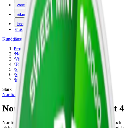
|
vape
|
rökning
|
iqos
|
snuskuriren
Kundtjänst
|
Varumärken
Produkter
/
Nordic Spirit
/
Vitt snus
/
Torr Portion
/
Slim
/
Stark
/
Mint
Stark
Nordic Spirit
Nordic Spirit Icy Peppermint 4
Nordic Spirit Icy Peppermint 4 är ett vitt snus med en Intensiv och
frisk smak av mint och mentol. Innehåller 10,5 mg nikotin per prilla.