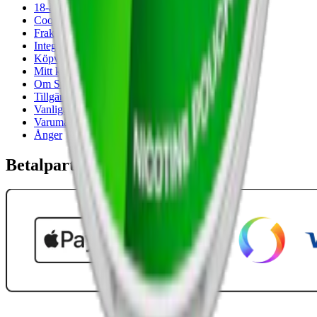
18-årsgräns
Cookiepolicy
Frakt- och leveransvillkor
Integritetspolicy
Köpvillkor
Mitt konto
Om Snuset.se
Tillgänglighetsredogörelse
Vanliga frågor
Varumärken
Ånger
Betalpartner