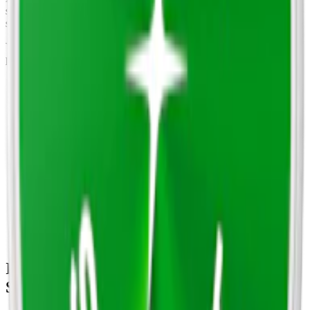
slim-format och är utvecklade för att ge en snabb och långvarig
smakleverans.
Varje prilla väger 0,7 g och innehåller 10,5 mg nikotin, vilket ligger
precis över det vi på
snuset.se
klassar som ett
starkt
vitt snus.
Information om varumärket Nordic
Spirit