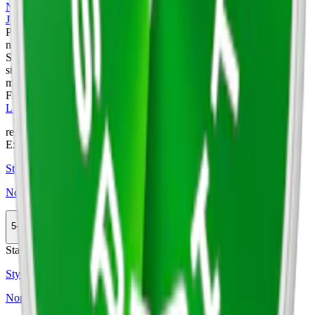
Nordic Spirit
är ett tobaksfritt
vitt snus
från Nordic Snus, en del av
JTI
. Varumärket erbjuder ett brett utbud av smaker, inklusive Icy
Peppermint Max 6, Sweet Mint 2 och Frosty Mint 4. Med tre olika
nikotinstyrkor –
normal
,
stark
och
extra starkt
vitt snus – är Nordic
Spirit ett varumärke som uppvisar på bredd inom såväl smak och
styrka. Snuset tillverkas i Sverige, där Nordic Snus kombinerar
modern teknologi och gediget hantverk för att leverera hög kvalitet.
Från samma tillverkare kommer också det klassiska tobakssnuset
LD snus
.
relaterade produkter
Extra Stark
Styrka Extra Stark · Slim
Nordic Spirit Icy Peppermint Max 6
5-pack
164 kr
Köp
Stark
Styrka Stark · Slim
Nordic Spirit Frosty Mint 4