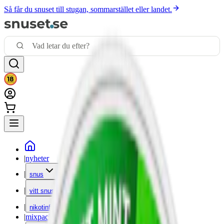
Så får du snuset till stugan, sommarstället eller landet.
|
nyheter
|
snus
|
vitt snus
|
nikotinfritt
|
mixpack