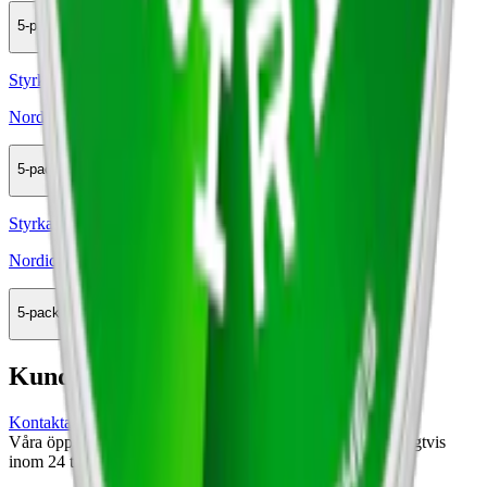
5-pack
164 kr
Köp
Styrka Normal · Slim
Nordic Spirit Sweet Mint 3
5-pack
164 kr
Köp
Styrka Normal · Slim
Nordic Spirit Sweet Mint 2
5-pack
164 kr
Köp
Kundservice
Kontakta oss
Våra öppettider är: Alla dagar 08:00 - 18:00 Vi svarar vanligtvis
inom 24 timmar på vardagar.