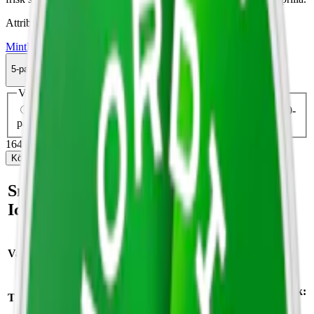
Attribut
Mint
Nordic Spirit
Slim
Stark
Torr Portion
Vitt snus
5-pack
164 kr
Köp
Välj antal dosor
1-pack
39,90 kr
39,90 kr
/st
5-pack
164 kr
32,80 kr
/st
10-
pack
367,90 kr
36,79 kr
/st
164 kr
/
5-pack
Köp
Snabb fakta om Nordic Spirit
Icy Peppermint 4 Vitt Snus
Varumärke:
Nordic Spirit
Smak:
mint
Format/storlek:
Tillverkare:
Nordic Snus/JTI
slim