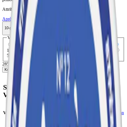
Attribut
Après
Bär
Normal
Slim
Torr Portion
Vitt snus
10-pack
285,50 kr
Köp
Välj antal dosor
1-pack
33,50 kr
33,50 kr
/st
5-pack
142,50 kr
28,50 kr
/st
10-pack
285,50 kr
28,55 kr
/st
30-pack
850,50 kr
28,35 kr
/st
50-pack
1 402,50 kr
28,05 kr
/st
285,50 kr
/
10-pack
Köp
Snabb fakta om Après No.7
Very Berry Milt Vitt Snus
Varumärke:
Après
Smak:
bär/hallon