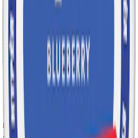
Après No.7 Very Berry Slim är ett
vitt snus
med en mild och
balanserad smak av bär. Smaken är en sammansättning av
nyplockade bär, där hallon är den mest framträdande tonen, både söt
och syrlig.
Prillorna hos Après No.7 Very Berry är slimmade, vilket innebär att
de är diskreta och mer optimerade att använda utan att de kännas
eller synas lika mycket som traditionellt snus. En prilla slim Après
Very Berry innehåller 4,4 mg nikotin, vilket gör att Après Very
Berry Slim ligger strax under gränsen för vad som anses vara normal
styrka, och passar bra för dig som föredrar en lättare dos.
En dosa innehåller 20 prillor, med en totalvikt på 11 gram. Prillorna
har en normal fuktighet som hjälper till att hålla rinnigheten låg.
Very Berry lanserades först i november 2023.
Information om varumärket Après