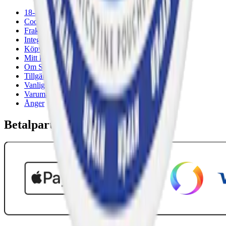
18-årsgräns
Cookiepolicy
Frakt- och leveransvillkor
Integritetspolicy
Köpvillkor
Mitt konto
Om Snuset.se
Tillgänglighetsredogörelse
Vanliga frågor
Varumärken
Ånger
Betalpartner