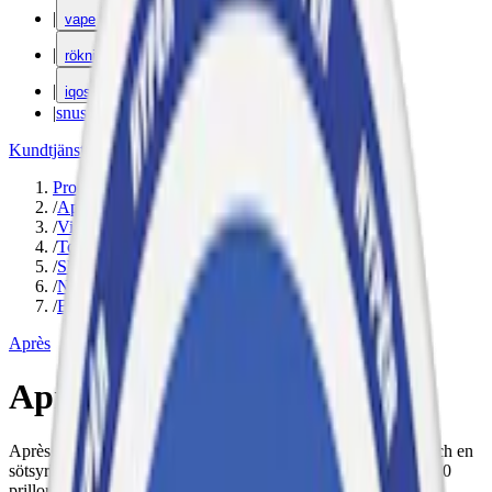
|
vape
|
rökning
|
iqos
|
snuskuriren
Kundtjänst
|
Varumärken
Produkter
/
Après
/
Vitt snus
/
Torr Portion
/
Slim
/
Normal
/
Bär
Après
Après No.7 Very Berry
Après No.7 Very Berry Slim är ett vitt snus med mild styrka och en
sötsyrlig smak av hallon och bär. Diskret prilla, låg rinnighet, 20
prillor per dosa.