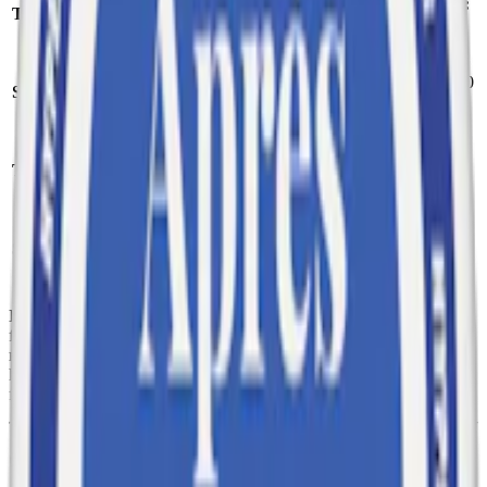
Format/storlek:
Tillverkare:
Après Nicotine AB
slim
Antal prillor:
20
Styrka:
milt vitt snus
st
Nikotin per
Torrhet:
normal
prilla:
4,4
mg
Nettovikt per
Snustyp:
vitt snus
dosa:
11
g
Ingredienser:
fyllningsmedel (E460, cellulosa), vatten, salt,
förtjockningsmedel (E401, natriumalginat), fuktighetsbevarande
medel (E1520, propan-1,2-diol), surhetsreglerande medel (E501,
kaliumkarbonater), sötningsmedel (E950, acesulfam k), aromer samt
förtjockningsmedel (E1200, polydextros) och nikotin.
Om Après No.7 Very Berry Slim