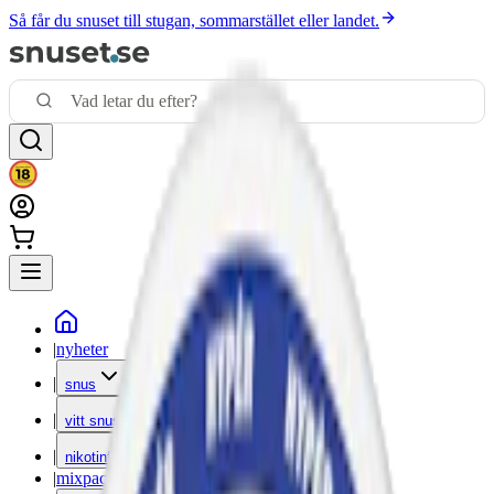
Så får du snuset till stugan, sommarstället eller landet.
|
nyheter
|
snus
|
vitt snus
|
nikotinfritt
|
mixpack