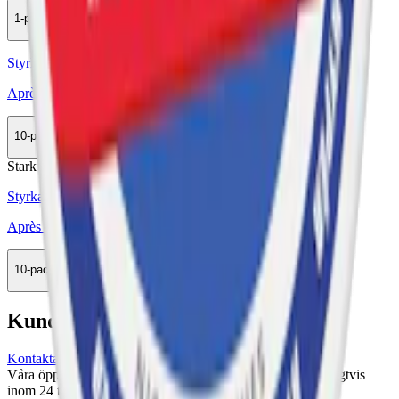
1-pack
33,90 kr
Köp
Styrka Normal · Slim
Après No.8 Raspberry Liqorice Extra Strong
10-pack
258,90 kr
Köp
Stark
Styrka Stark · Slim
Après No.12 Blueberry Hypèr Strong
10-pack
285,50 kr
Köp
Kundservice
Kontakta oss
Våra öppettider är: Alla dagar 08:00 - 18:00 Vi svarar vanligtvis
inom 24 timmar på vardagar.