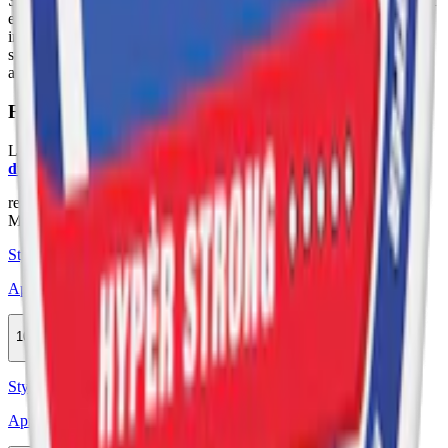
Sedan 2020 har Après varit i framkant av snusinnovation, genom att
erbjuda ett
vitt, tobaksfritt snus
som både smakar och ser ut som
inget annat på marknaden. Idag finns Après i tre styrkor och nio
smaker. Med fokus på smak och unik design, ger Après varje
användare en unik upplevelse.
Färskt vitt snus
Läs mer om hur du förvarar Après No.7 Very Berry:
"Så förvarar
du snuset rätt"
relaterade produkter
Mild
Styrka Mild · Slim
Après No.12 Blueberry
10-pack
279,90 kr
Köp
Styrka Normal · Slim
Après No.8 Raspberry Liqorice