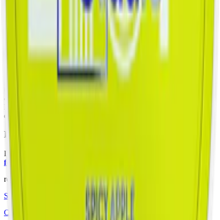
kanel får ny design den 17 september. Båda designerna kan synas
parallellt en tid framöver. Smaken, färgen och innehållet är
oförändrat – skillnaden ligger i dosans utseende. Till höger visas den
nya dosan, till vänster den tidigare utgångna.
Information om varumärket Chainpop
Lanserat hösten 2023, erbjuder svenska Chainpop ett innovativt
utbud av
vitt tobaksfritt snus
. Med fyra unika smaker som Raspberry
& Lemon, Lychee & Coconut, Apple & Cinnamon och Peach &
Honey, samt nikotinstyrkor från mild till normalstark, är Chainpop
ett unikt och modernt alternativ i snusvärlden.
Färskt vitt snus
Läs mer om hur du förvarar Chainpop Apple & Cinnamon:
"Så
förvarar du snuset rätt"
relaterade produkter
Styrka Normal · Slim
Chainpop Peach & Honey 3