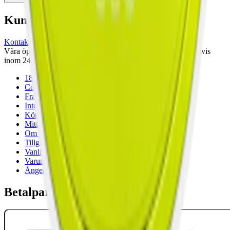
Kundservice
Kontakta oss
Våra öppettider är: Alla dagar 08:00 - 18:00 Vi svarar vanligtvis
inom 24 timmar på vardagar.
18-årsgräns
Cookiepolicy
Frakt- och leveransvillkor
Integritetspolicy
Köpvillkor
Mitt konto
Om Snuset.se
Tillgänglighetsredogörelse
Vanliga frågor
Varumärken
Ånger
Betalpartner