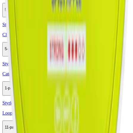
5-pack
119,90 kr
Köp
Styrka Normal · Slim
Chainpop Violet & Cactus 2
5-pack
119,90 kr
Köp
Styrka Normal · Slim
Catch Apple Slim White
1-pack
34,50 kr
Köp
Styrka Normal · Slim
Loop Spicy Apple Strong
11-pack
328,90 kr
Köp