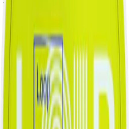
Smak:
Varumärke:
Chainpop
äpple
/
kanel
Format/storlek:
Tillverkare:
Chainpop AB
slim
Antal prillor:
Styrka:
normalstarkt vitt snus
20
st
Nikotin per
Torrhet:
normal
prilla:
9 mg
Nettovikt per
Snustyp:
vitt snus
dosa:
12 g
Ingredienser:
fyllnadsmaterial, konsistensgivare, vatten, nikotin
samt smakämnen.
Om Chainpop Apple & Cinnamon