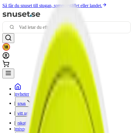
Så får du snuset till stugan, sommarstället eller landet.
|
nyheter
|
snus
|
vitt snus
|
nikotinfritt
|
mixpack