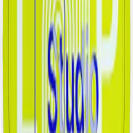
Chainpop Apple & Cinnamon nytt vitt snus från det nya varumärket
Chainpop. Chainpop lanseras i oktober 2023.
En fruktig smak av krispigt grönt äpple och en kryddig touch av
varm kanel. Smaken är balanserad och samtidigt överraskande. Det
krispiga äpplet ger en naturlig sötma och en lätt surhet. Kanelen
lägger till en kryddig och het dimension, vilket kompletterar äpplets
krispighet och skapar en djupare smakprofil.
Chainpop Apple & Cinnamon kommer i slim format, vilket gör den
smalare och mer diskret. Varje prilla väger 0,6 gram och varje dosa
innehåller 20 prillor. Prillorna är normalfuktiga och innehåller 9 mg
nikotin per prilla, vilket motsvarar en nikotinhalt på 1,5%. Snuset
innehåller ingen tobak utan istället fyllnadsmaterial, tillsatser, vatten,
nikotin samt aromer.
Chainpop vitt snus finns även i smakerna:
Lychee & Kokos
,
Persika
& Honung
samt
Hallon & Citron
.
Chainpop Apple & Cinnamon får ny design på
dosan
Chainpop Apple & Cinnamon med den unika smaken av äpple och