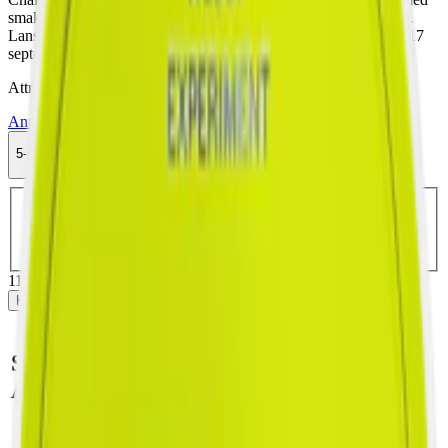
smak av äpple och kanel i dosa med unik design. Normal styrka.
Lanserat i oktober 2023. OBS! En ny design och dosa lanseras 17
september 2025.
Attribut
Annan smak
Chainpop
Frukt
Normal
Slim
Torr Portion
Vitt snus
5-pack
119,90 kr
Köp
Välj antal dosor
1-pack
34,90 kr
34,90 kr
/st
5-pack
119,90 kr
23,98 kr
/st
10-pack
299,50 kr
29,95 kr
/st
30-pack
892,50 kr
29,75 kr
/st
50-pack
1 472,50 kr
29,45 kr
/st
119,90 kr
/
5-pack
Köp
Snabb fakta om Chainpop
Apple & Cinnamon Vitt Snus