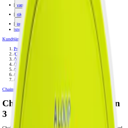
|
vape
|
rökning
|
iqos
|
snuskuriren
Kundtjänst
|
Varumärken
Produkter
/
Chainpop
/
Vitt snus
/
Torr Portion
/
Slim
/
Normal
/
Frukt
Chainpop
Chainpop Apple & Cinnamon
3
Chainpop Apple &amp; Cinnamon i glittrig dosa. Ett vitt snus med