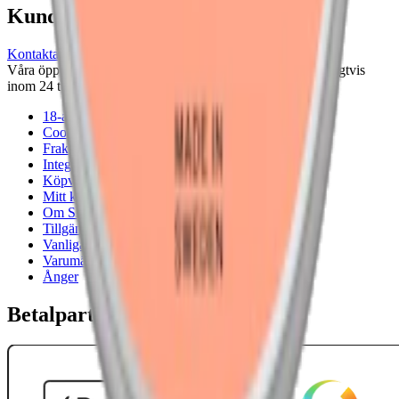
Kundservice
Kontakta oss
Våra öppettider är: Alla dagar 08:00 - 18:00 Vi svarar vanligtvis
inom 24 timmar på vardagar.
18-årsgräns
Cookiepolicy
Frakt- och leveransvillkor
Integritetspolicy
Köpvillkor
Mitt konto
Om Snuset.se
Tillgänglighetsredogörelse
Vanliga frågor
Varumärken
Ånger
Betalpartner