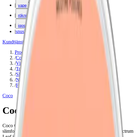
|
vape
|
rökning
|
iqos
|
snuskuriren
Kundtjänst
|
Varumärken
Produkter
/
Coco
/
Vitt snus
/
Torr Portion
/
Slim
/
Normal
/
Frukt
Coco
Coco Clean Peach 3
Coco Clean Peach är ett tobaksfritt snus med smak av persika,
slimformat och 6 mg nikotin per prilla. Tillverkas av Voon/Spectrum
Leaf i Sverige.