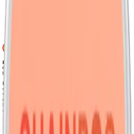
Torrhet:
normal
Styrka
:
normalstarkt vitt snus
Format/storlek:
slim
Smak:
persika
Ej för personer under 18 år.
Coco Clean Peach innehåller nikotin som är ett mycket
beroendeframkallande ämne.
Ingredienser:
kokosnötsfiber, ekologisk certifierad palmolja,
sötningsmedel (E967, xylitol; E960a, steviolglykosider från stevia),
vegetabilisk glycerin, vatten, naturliga aromer, surhetsreglerande
medel (E500, natriumkarbonater), konserveringsmedel (E210,
bensoesyra), stabiliseringsmedel (E415, xantangummi) samt nikotin
och salt.
Om Coco Clean Peach