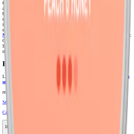
Coco snus är en unik produkt inom snus utan tobak, utvecklade för
att ge en naturligare snusupplevelse. Prillorna är slimmade, sitter
bekvämt under läppen och håller smaken i över en timme tack vare
en bas av kokosnötsfiber. Kombinationen av torr yta och fuktigt
innehåll gör dem diskreta att använda utan att kompromissa med
effekt. Sortimentet innehåller smaker som
Mighty Lemonade
,
Mighty Fresh
och
Tropical Mango
, med varierande nikotinstyrkor.
Coco tillverkas av SpectrumLeaf AB i samarbete med Voon
Innovation – samma team som står bakom det tobaks- och
nikotinfria Cannadips från Kalifornien.
Färskt vitt snus
Läs mer om hur du förvarar Coco Clean Peach 3:
"Så förvarar du
snuset rätt"
relaterade produkter
Styrka Normal · Slim
Coco Tropical Mango 3
10-pack
319,90 kr
Köp