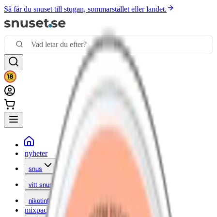
Så får du snuset till stugan, sommarstället eller landet.
|
nyheter
|
snus
|
vitt snus
|
nikotinfritt
|
mixpack