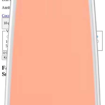
Attribut
Coco
Frukt
Normal
Slim
Torr Portion
Vitt snus
10-pack
319,90 kr
Köp
Välj antal dosor
1-pack
35,90 kr
35,90 kr
/st
5-pack
159,90 kr
31,98 kr
/st
10-pack
319,90 kr
31,99 kr
/st
30-pack
947,70 kr
31,59 kr
/st
50-pack
1 549,50 kr
30,99 kr
/st
319,90 kr
/
10-pack
Köp
Fakta om Coco Clean Peach Slim Vitt
Snus
Varumärke:
Coco
Tillverkare:
Voon Innovation / SpectrumLeaf
Snustyp:
vitt snus