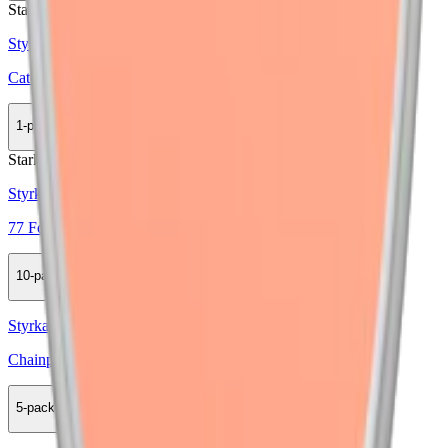
Stark
Styrka Stark · Slim
Catch Peach Slim White Strong
1-pack
34,50 kr
Köp
Stark
Styrka Stark · Slim
77 Forest Fruits 3
10-pack
329,90 kr
Köp
Styrka Normal · Slim
Chainpop Peach & Honey 3
5-pack
119,90 kr
Köp