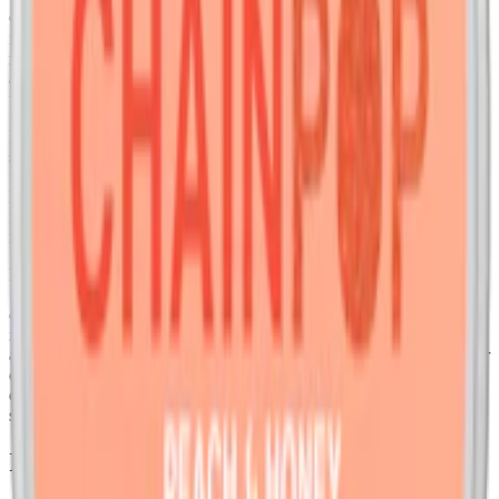
Coco Clean Peach är ett
vitt snus
som sticker ut på två sätt: det
innehåller kokosfiber och smakar persika. En rundad, mjuk smak
med tydlig sötma som utvecklas gradvis under användning. Smaken
är tydlig men balanserad och hålls kvar länge tack vare prillans
unika egenskaper.
Prillorna kommer i ett slimmat format vilket gör dem minimalt
synliga under läppen. Coco är är torra på ytan men har normal
fukthalt inuti, vilket ger en kontrollerad release utan att prillan rinner.
En prilla väger 0,45 gram och innehåller 6 mg nikotin, vilket ger en
normalstark nikotinupplevelse. Varje dosa innehåller totalt 20 prillor
med en sammanlagd vikt på 9 gram.
Bakom Coco Clean Peach står Voon Innovation i samarbete med
Spectrum Leaf – ett företag med bakgrund inom växtbaserade snus-
och nikotinprodukter. Coco använder kokosnötsfiber som fyllmedel
istället för tobak eller vanlig växtcellulosa. I innehållsförteckningen
återfinns bland annat ekologisk certifierad palmolja, naturliga aromer
och nikotin i saltlösning. Coco är systermärke till
Cannadips
och är
en del av en ny generation produkter som utformats för att erbjuda
smak och funktion utan tobak eller onödiga tillsatser.
Information om varumärket Coco