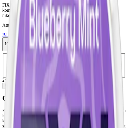
FIX Blueberry Ice #5 Stark Slim är ett starkt vitt snus med en
kombination av sött och kyligt från en isig blåbärssmak. 11,5 mg
nikotin per prilla.
Attribut
Bär
Fix
Slim
Stark
Torr Portion
Vitt snus
10-pack
249 kr
Slut i lager
Välj antal dosor
1-pack
29,90 kr
29,90 kr
/st
5-pack
124,50 kr
24,90 kr
/st
10-pack
249 kr
24,90 kr
/st
30-pack
741 kr
24,70 kr
/st
50-
pack
1 220 kr
24,40 kr
/st
249 kr
/
10-pack
Slut i lager
Om FIX Blueberry Ice #5 Stark
FIX Blueberry Ice #5 Stark Slim är ett starkt vitt snus som ger dig en
isande söt smakupplevelse. Med smak av isiga blåbär i en
kombination av sött och kyligt, får du ett vitt snus som är unikt i sin
smak. Smaken inkluderar även toner av åkerbär och andra bär för att