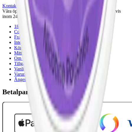
Kontakta oss
Våra öppettider är: Alla dagar 08:00 - 18:00 Vi svarar vanligtvis
inom 24 timmar på vardagar.
18-årsgräns
Cookiepolicy
Frakt- och leveransvillkor
Integritetspolicy
Köpvillkor
Mitt konto
Om Snuset.se
Tillgänglighetsredogörelse
Vanliga frågor
Varumärken
Ånger
Betalpartner