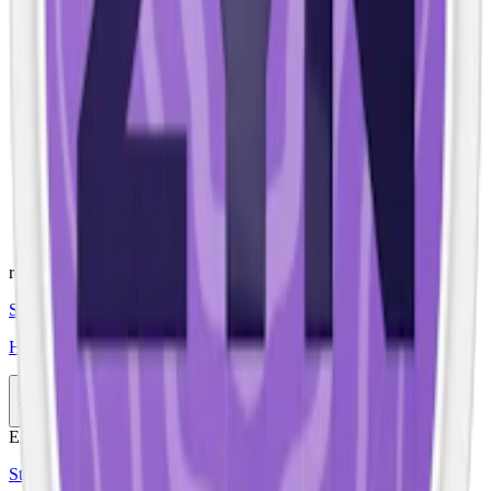
Torrhet:
normal
Styrka
:
starkt vitt snus
Format/storlek:
slim
Smak:
blåbär/bär
Ingredienser:
fyllnadsmedel (E460, cellulosa),
smakförstärkare (koksalt), xylitol, sötningsmedel (E955,
sukralos), förtjockningsmedel (E406, agar), surhetsreglerande
medel (E500, natriumkarbonater), vatten samt aromer och
nikotin.
relaterade produkter
Styrka Normal · Slim
Helwit Blueberry 3
10-pack
299,90 kr
Köp
Extra Stark
Styrka Extra Stark · Slim