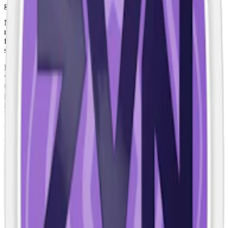
ge bärsmaken en extra dimension.
Nikotininnehållet per prilla är 11,5 milligram, vilket ger en
nikotinhalt på 1,64 %. Snuset består av ingredienser som vatten,
fyllnadsmedel, aromer, smakförstärkare, xylitol, nikotin,
sötningsmedel, förtjockningsmedel och surhetsreglerande medel.
Precis som övriga FIX-snus kommer Blueberry Ice i slim-format,
vilket innebär att prillan är smalare och har en mer diskret passform
under läppen jämfört med traditionellt snus. Prillan har också en
perforerad filt för förbättra smak-releasen. En Fix-prilla väger 0,7
gram vilket ger 14 gram vitt snus per dosa. FIX tillverkas stolt i
Sverige av Habit Factory In Sweden AB.
Fakta om FIX Blueberry Ice #5 Stark
Slim Vitt Snus
Varumärke:
FIX
Tillverkare:
Habit Factory in Sweden AB
Snustyp:
vitt snus