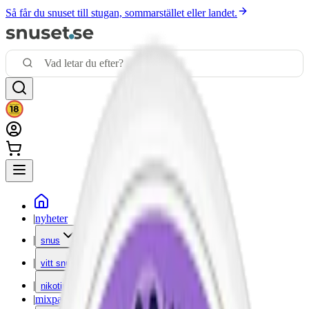
Så får du snuset till stugan, sommarstället eller landet.
|
nyheter
|
snus
|
vitt snus
|
nikotinfritt
|
mixpack