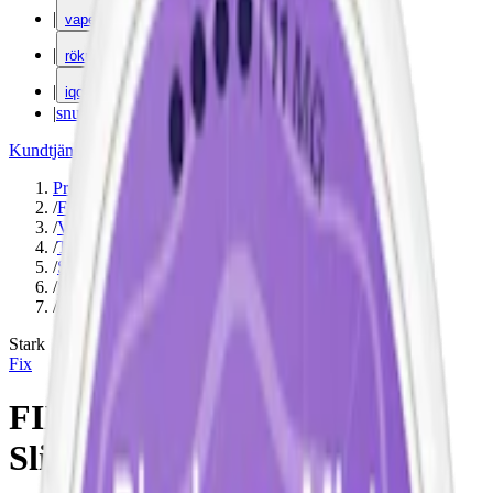
|
vape
|
rökning
|
iqos
|
snuskuriren
Kundtjänst
|
Varumärken
Produkter
/
Fix
/
Vitt snus
/
Torr Portion
/
Slim
/
Stark
/
Bär
Stark
Fix
FIX Blueberry Ice #5 Stark
Slim