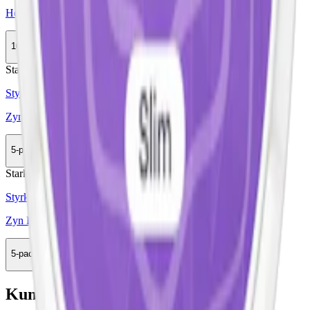
Helwit Blueberry Extra Strong
10-pack
299,90 kr
Köp
Stark
Styrka Stark · Slim
Zyn Blackcurrant Ice Slim 5
5-pack
137,90 kr
Köp
Stark
Styrka Stark · Slim
Zyn Blueberry Mint 4
5-pack
164,50 kr
Köp
Kundservice