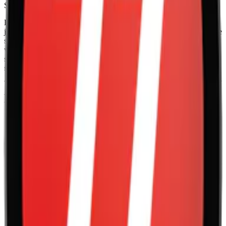
Stockholm av Habit Factory In Sweden AB.
Den smala prillan, slim, gör den mindre framträdande under läppen
jämfört med traditionellt snus. Den perforerade påsen optimerar både
smak- och nikotinrelease. En dosa kommer laddad med 20 prillor,
varav varje prilla väger 0,7 gram. FIX Cherry Blossom är, precis
som övriga FIX, helt fritt från tobak, vilket bland annat innebär att
snuset inte färgar tänderna.
Fakta om FIX Cherry Blossom #5 Stark
Slim Vitt Snus
Varumärke:
FIX
Tillverkare:
Habit Factory in Sweden AB
Snustyp:
vitt snus
Torrhet:
normal
Styrka
:
starkt vitt snus
Format/storlek:
slim