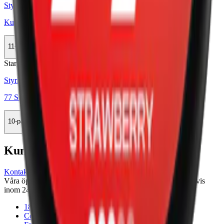
Styrka Extra Stark · Slim
Kuma Cherry Ultra Strong
11-pack
209 kr
Köp
Stark
Styrka Stark · Slim
77 Strawberry 3
10-pack
329,90 kr
Köp
Kundservice
Kontakta oss
Våra öppettider är: Alla dagar 08:00 - 18:00 Vi svarar vanligtvis
inom 24 timmar på vardagar.
18-årsgräns
Cookiepolicy