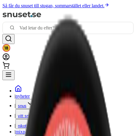
Så får du snuset till stugan, sommarstället eller landet.
|
nyheter
|
snus
|
vitt snus
|
nikotinfritt
|
mixpack