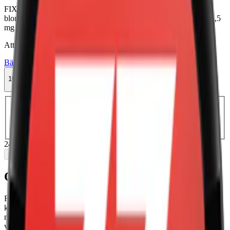
FIX Cherry Blossom #5 Stark med smak av körsbär och
blommande körsbärsblommor är ett starkt vitt snus utan tobak. 11,5
mg nikotin per prilla.
Attribut
Bär
Fix
Slim
Stark
Torr Portion
Vitt snus
10-pack
249 kr
Slut i lager
Välj antal dosor
1-pack
29,90 kr
29,90 kr
/st
5-pack
124,50 kr
24,90 kr
/st
10-pack
249 kr
24,90 kr
/st
30-pack
741 kr
24,70 kr
/st
50-
pack
1 220 kr
24,40 kr
/st
249 kr
/
10-pack
Slut i lager
Om FIX Cherry Blossom #5 Stark
FIX Cherry Blossom #5 Stark har en söt smakkombination av
körsbär och blommande körsbärsblommor. Med starka 11,5 mg
nikotin per prilla och en total nikotinhalt på 1,64% är detta ett starkt
vitt snus. FIX, varumärket bakom denna produkt, tillverkas i