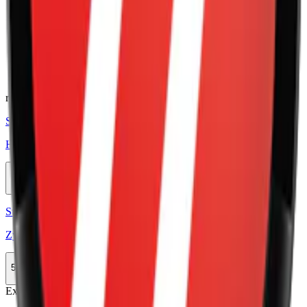
Smak:
körsbär
Ingredienser:
fyllnadsmedel (E460, cellulosa), vatten,
smakförstärkare (koksalt), xylitol, sötningsmedel (E955,
sukralos), förtjockningsmedel (E406, agar), surhetsreglerande
medel (E500, natriumkarbonater) samt aromer och nikotin.
relaterade produkter
Styrka Normal · Slim
Helwit Cherry 3
10-pack
299,90 kr
Köp
Styrka Normal · Slim
Zyn Black Cherry Slim 3
5-pack
137,90 kr
Köp
Extra Stark