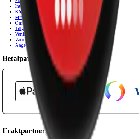
Frakt- och leveransvillkor
Integritetspolicy
Köpvillkor
Mitt konto
Om Snuset.se
Tillgänglighetsredogörelse
Vanliga frågor
Varumärken
Ånger
Betalpartner
Fraktpartners