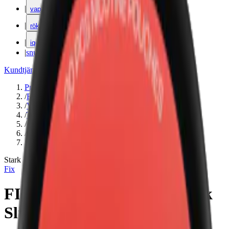
|
vape
|
rökning
|
iqos
|
snuskuriren
Kundtjänst
|
Varumärken
Produkter
/
Fix
/
Vitt snus
/
Torr Portion
/
Slim
/
Stark
/
Bär
Stark
Fix
FIX Cherry Blossom #5 Stark
Slim