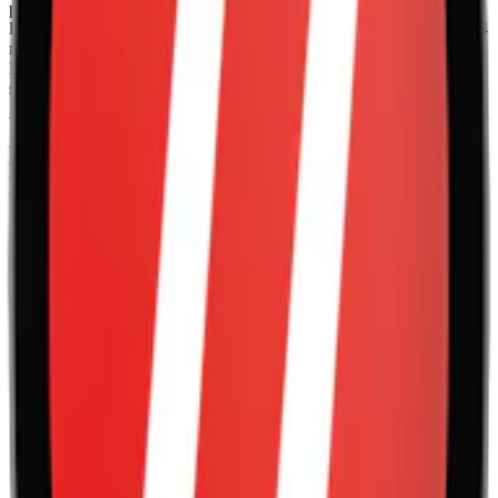
prillor. Prillorna är något fuktiga, vilket ger en omedelbar och
långvarig release av smak och nikotin. Nikotinhalten per prilla är 8,4
mg, vilken gör Fumi Strawberry Cream till ett
normalstarkt vitt snus
.
Fumi tillverkas The Snus Brothers och introducerades på den
svenska marknaden i början av 2020-talet.
Fakta om Fumi Strawberry Cream Slim
Normal
Varumärke:
Fumi
Tillverkare:
The Snus Brothers
Snustyp:
vitt snus
Torrhet:
normal
Styrka
:
normalstarkt vitt snus
Format/storlek:
slim
Smak:
jordgubbe
Ingredienser:
vatten, fyllnadsmedel, konsistensgivare, salt,