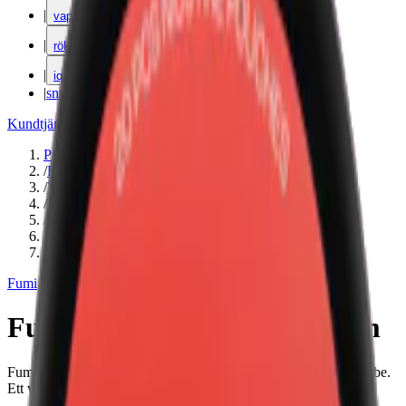
|
vape
|
rökning
|
iqos
|
snuskuriren
Kundtjänst
|
Varumärken
Produkter
/
Fumi
/
Vitt snus
/
Torr Portion
/
Slim
/
Normal
/
Bär
Fumi
Fumi Strawberry Cream Slim
Fumi Strawberry Cream med smak av söt och lätt syrlig jordgubbe.
Ett vitt snus utan tobak med 8,4 milligram nikotin.