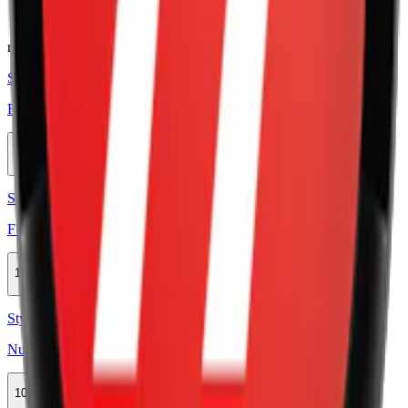
aromer, sötningsmedel samt nikotin.
relaterade produkter
Styrka Normal · Slim
FUMi Blackcurrant Regular 3
10-pack
325,50 kr
Köp
Styrka Normal · Slim
FUMi Blackcurrant Strong 4
10-pack
325,50 kr
Köp
Styrka Normal · Slim
Nued Strawberry 2
10-pack
289,90 kr
Köp