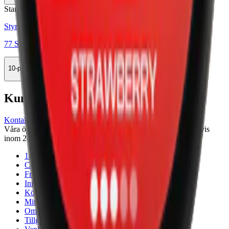
Stark
Styrka Stark · Slim
77 Strawberry 3
10-pack
329,90 kr
Köp
Kundservice
Kontakta oss
Våra öppettider är: Alla dagar 08:00 - 18:00 Vi svarar vanligtvis
inom 24 timmar på vardagar.
18-årsgräns
Cookiepolicy
Frakt- och leveransvillkor
Integritetspolicy
Köpvillkor
Mitt konto
Om Snuset.se
Tillgänglighetsredogörelse