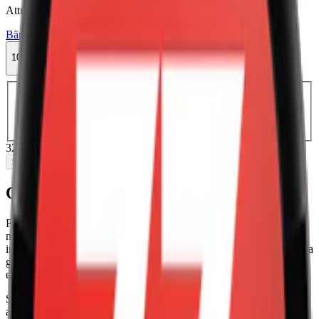
Attribut
Bär
Delisted
Fumi
Normal
Slim
Torr Portion
Vitt snus
10-pack
325,50 kr
Slut i lager
Välj antal dosor
1-pack
37,50 kr
37,50 kr
/st
5-pack
162,50 kr
32,50 kr
/st
10-pack
325,50 kr
32,55 kr
/st
30-pack
970,50 kr
32,35 kr
/st
50-pack
1 602,50 kr
32,05 kr
/st
325,50 kr
/
10-pack
Slut i lager
Om Fumi Strawberry Cream Slim
Fumi Strawberry Cream är ett normalstarkt vitt snus som innehåller
mindre än 10 mg nikotin per prilla. Strawberry Cream har en smak
inspirerade av klassiska jordgubbsdrycker. Noter av jordgubbe, vilka
ger en mogen och djup karaktär, kompletterat med toner av lime ger
en balanserad och komplex smak.
Snuset från Fumi kommer i slim-format, anpassat för diskret
användning. Varje prilla väger 0,7 gram och en dosa innehåller 20