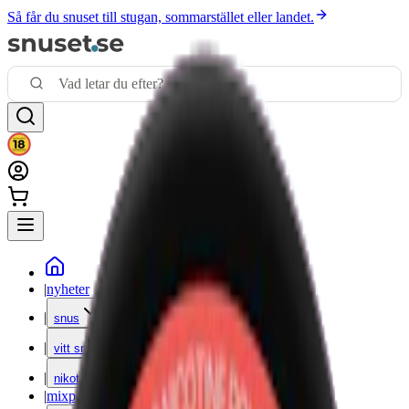
Så får du snuset till stugan, sommarstället eller landet.
|
nyheter
|
snus
|
vitt snus
|
nikotinfritt
|
mixpack