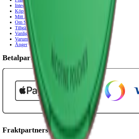
Integritetspolicy
Köpvillkor
Mitt konto
Om Snuset.se
Tillgänglighetsredogörelse
Vanliga frågor
Varumärken
Ånger
Betalpartner
Fraktpartners