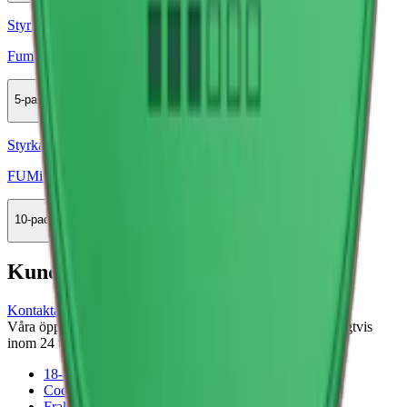
Styrka Normal · Slim
Fumi Chilled Cherry 3
5-pack
149,50 kr
Köp
Styrka Normal · Slim
FUMi Green Apple Strong
10-pack
325,50 kr
Köp
Kundservice
Kontakta oss
Våra öppettider är: Alla dagar 08:00 - 18:00 Vi svarar vanligtvis
inom 24 timmar på vardagar.
18-årsgräns
Cookiepolicy
Frakt- och leveransvillkor