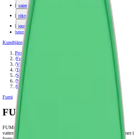
|
vape
|
rökning
|
iqos
|
snuskuriren
Kundtjänst
|
Varumärken
Produkter
/
Fumi
/
Vitt snus
/
Torr Portion
/
Slim
/
Normal
/
Frukt
Fumi
FUMi Watermelon Mint 3
FUMi Watermelon Mint 2 är ett tobaksfritt snus med smak av
vattenmelon och mint. Innehåller 8 mg nikotin per prilla. Kommer i
formatet slim.