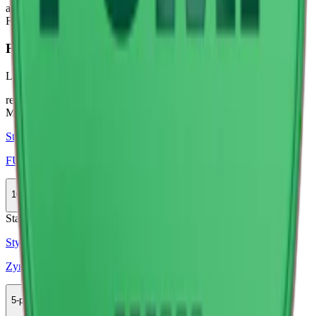
användare som söker ett alternativ till traditionellt snus. Totalt finns
Fumi i 14 olika varianter.
Färskt vitt snus
Läs mer om hur du förvarar FUMi Watermelon Mint 3
här
relaterade produkter
Mild
Styrka Mild · Slim
FUMi Watermelon Mint 2
10-pack
325,50 kr
Köp
Stark
Styrka Stark · Slim
Zyn Watermelon Mint S2
5-pack
137,90 kr
Köp