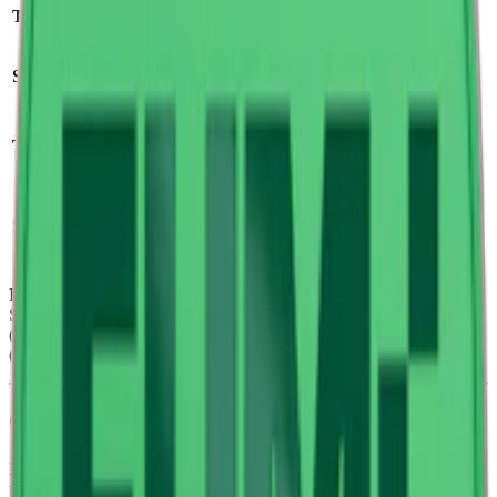
Tillverkare
:
Helix Sweden AB
Format/storlek:
slim
Styrka:
normalstarkt vitt snus
Antal prillor:
20 st
Nikotin per prilla:
8
Torrhet:
normal
mg
Nettovikt per dosa:
14
Snustyp:
vitt snus
g
Ingredienser:
Fyllnadsmedel (E460), Vatten, Aromer, Salt,
Surhetsreglerande medel (E330, E500), Fuktighetsbevarande medel
(E1520), Stabiliseringsmedel (E1201), Nikotin, Sötningsmedel
(E950, E955).
Om FUMi Watermelon Mint 3
FUMi Watermelon Mint 3 är ett
vitt snus
med en fruktig och
uppfriskande smakprofil där söt vattenmelon tar huvudrollen, medan