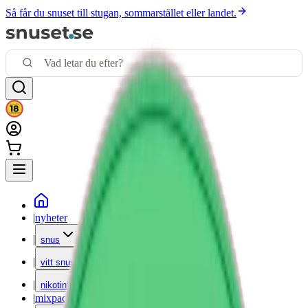
Så får du snuset till stugan, sommarstället eller landet.
|
nyheter
|
snus
|
vitt snus
|
nikotinfritt
|
mixpack