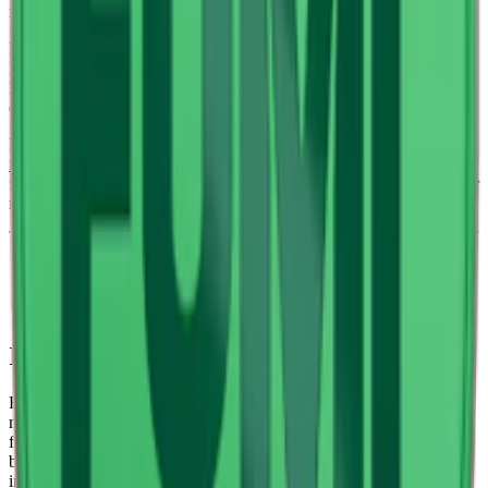
minten bidrar med en lätt och svalkande ton.
Produkten kommer från FUMi och tillverkas av Helix Sweden AB.
Det
slimmade
formatet ger en diskret och bekväm passform under
läppen, och prillorna är uppbyggda av växtfiber med tillsatt nikotin
och aromer.
Med 8 mg nikotin per prilla tillhör produkten styrkeklass
normalstarkt vitt snus
, passar vana snusanvändare som vill ha den
fruktiga och uppfriskande smaken av vattenmelon och mint med mer
nikotin.
Information om varumärket Fumi
Fumi är ett tobaksfritt
vitt snus
från Sverige som kombinerar smak
med design och styrka. Fumi snus finns i flera smaker, vissa typiska
för den skandinaviska paletten. Bland smakerna från Fumi hittar vi
bland annat lakrits-viol, syrligt äpple och hallon-lakrits. Prillorna
innehåller från 4 upp till 11 mg nikotin och är utvecklade för vuxna