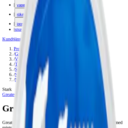
|
vape
|
rökning
|
iqos
|
snuskuriren
Kundtjänst
|
Varumärken
Produkter
/
Greatest
/
Vitt snus
/
Torr Portion
/
Slim
/
Stark
/
Mint
Stark
Greatest
Greatest Cold Dry 16 mg 5
Greatest Cold Dry 16 mg är ett starkt vitt snus i slimmad prilla med
mintsmak. Finns både i standarddosa och som Megacan.