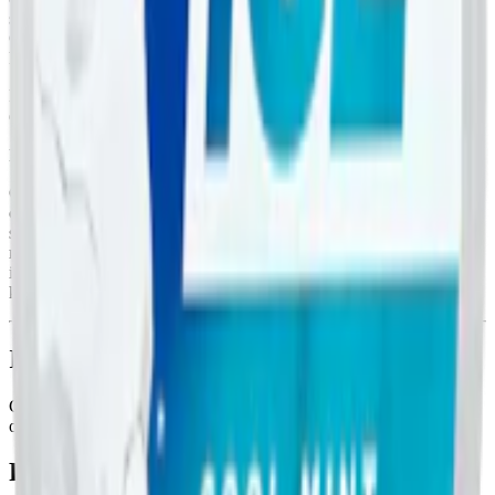
stickande känsla som skiljer den från mer traditionella mintsnus.
Cold Dry finns i olika storlekar. Just denna version kommer i den
klassiska dosan med 20 prillor. Cold Dry finns också i en
Megacan
.
Prillorna är slim, det vill säga smalare än traditionellt snus och
därmed också mer diskreta. De väger 0,7 gram styck och innehåller
11,2 mg nikotin vilket gör denna Greatest till ett starkt vitt snus.
Nikotinhalten är 1,6 %.
Greatest innehåller ingen tobak utan tillverkas istället av bland annat
cellulosa, vatten, nikotin, salt och aromämnen. Längre upp på denna
sida hittar du en komplett innehållsförteckning (inklusive e-
nummer). Smaken i Greatest Cold Dry 16 mg kombinerar en
intensiv mintton med en tydlig kylande effekt och en lätt stickande
känsla.
Information om varumärket Greatest
Greatest är ett vitt snus som hos Snuset.se finns i sex olika smaker
och styrkor hos oss på Snuset.se.
Färskt vitt snus