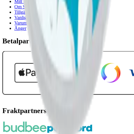
Mitt konto
Om Snuset.se
Tillgänglighetsredogörelse
Vanliga frågor
Varumärken
Ånger
Betalpartner
Fraktpartners