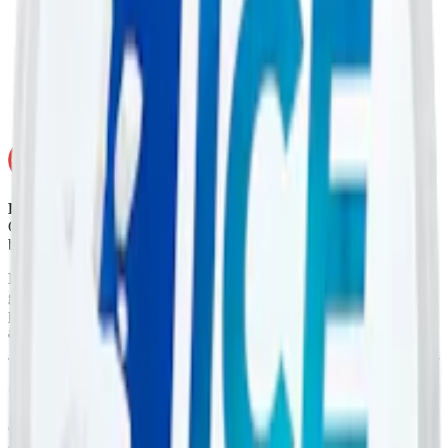
Torrhet:
normal
Styrka
:
starkt vitt snus
Format/storlek:
slim
Smak:
kall mint
Ej för personer under 18 år.
Greatest Cold Dry 16 mg innehåller nikotin som är ett mycket
beroendeframkallande ämne.
Ingredienser:
cellulosa, vatten, stabiliseringsmedel (E422,
glycerol), aromer, fuktighetsbevarande medel (E1520,
propylenglykol), nikotin, salt, sötningsmedel (E955, sukralos),
antioxidationsmedel (E330, citronsyra) samt mentol.
Om Greatest Cold Dry 16 mg 5
Greatest Cold Dry med 16 mg nikotin har en tydlig mintsmak med
en kylande ton. Smaken kombinerar en torr, sval mint med en lätt