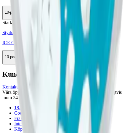
10-pack
449,90 kr
Köp
Stark
Styrka Stark · Slim
ICE Cool Mint 11,55 mg
10-pack
285,50 kr
Köp
Kundservice
Kontakta oss
Våra öppettider är: Alla dagar 08:00 - 18:00 Vi svarar vanligtvis
inom 24 timmar på vardagar.
18-årsgräns
Cookiepolicy
Frakt- och leveransvillkor
Integritetspolicy
Köpvillkor