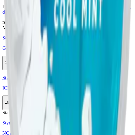
Läs mer om hur du förvarar Greatest Cold Dry Stark:
"Så förvarar
du snuset rätt"
relaterade produkter
Mild
Styrka Mild · Slim
Greatest Cold Dry Easy 4mg
10-pack
294,90 kr
Köp
Styrka Normal · Slim
ICE Cool Mint 6 mg
10-pack
285,50 kr
Köp
Stark
Styrka Stark · Slim
NOAT Cold mint 10mg