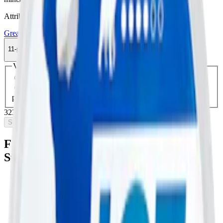
Attribut
Greatest
Mint
Slim
Stark
Torr Portion
Vitt snus
11-pack
323,95 kr
Slut i lager
Välj antal dosor
1-pack
34,50 kr
34,50 kr
/st
11-pack
323,95 kr
29,45 kr
/st
30-pack
877,50 kr
29,25 kr
/st
50-
pack
1 447,50 kr
28,95 kr
/st
323,95 kr
/
11-pack
Slut i lager
Fakta om Greatest Cold Dry 16 mg 5
Starkt Vitt Snus
Varumärke:
Greatest
Tillverkare:
Premium Pouch Finland Oy
Snustyp:
vitt snus