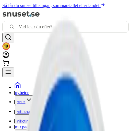
Så får du snuset till stugan, sommarstället eller landet.
|
nyheter
|
snus
|
vitt snus
|
nikotinfritt
|
mixpack