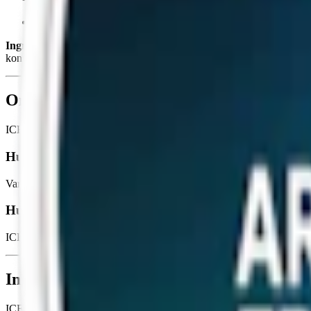
Smak:
mintsmak
Ingredienser:
fyllnadsmedel (e460), vatten, sötningsmedel (e967), 
konserveringsmedel (e211), surhetsreglerande medel (e501), förtjock
Om ICE Cool Mint 11,55 mg Slim Vitt Snu
ICE Cool Mint 11,55 mg Slim har en tydlig och sval smak av mint.
Hur många mg är ICE Cool Mint 11,55 mg?
Varje dosa innehåller 14 gram och 20 prillor i formatet slim, där varj
Hur mycket nikotin är det i ICE Cool Mint?
ICE Cool mint är ett
vitt snus
helt fritt från tobak. Innehåller 11,55 mg
Information om varumärket ICE
ICE är ett varumärke av
tobaksfritt vitt
snus från Nordic BrandBase A