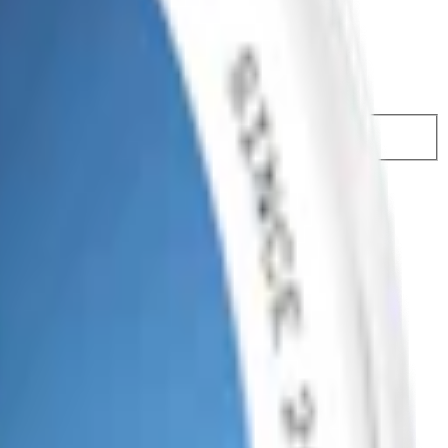
02,50 kr
28,05 kr
/st