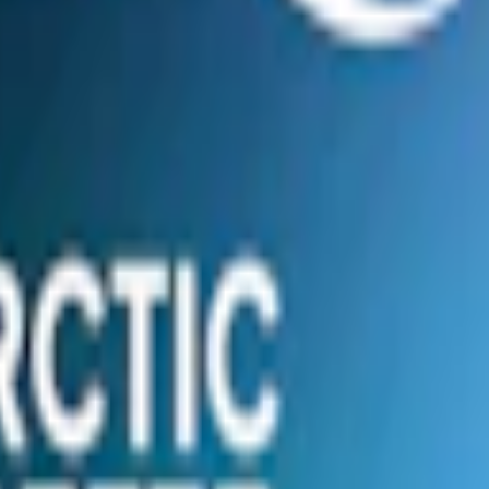
salt, aromämnen, emulgeringsmedel(e1520),nikotin, mentol, sötningsmed
ningsmedel, (e415)
s
e prilla väger 0,7 gram. Prillorna är designade för att vara diskreta och
 nikotin per prilla, vilket kategoriserar det som ett
starkt
vitt snus.
/S.