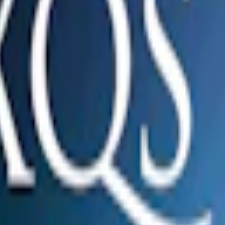
pack
285,50 kr
28,55 kr
/st
30-pack
850,50 kr
28,35 kr
/st
50-pack
1 4
t Snus