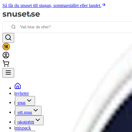
Så får du snuset till stugan, sommarstället eller landet.
|
nyheter
|
snus
|
vitt snus
|
nikotinfritt
|
mixpack