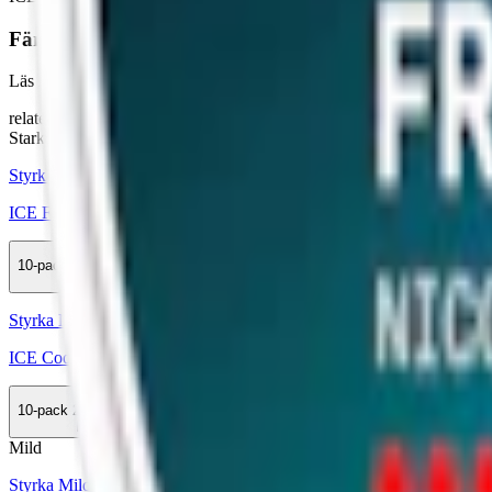
Färskt vitt snus
Läs mer om hur du förvarar ICE Cool Mint:
"Så förvarar du snuset
relaterade produkter
Stark
Styrka Stark · Slim
ICE Freeze 11,55 mg
10-pack
285,50 kr
Köp
Styrka Normal · Slim
ICE Cool Mint 6 mg
10-pack
285,50 kr
Köp
Mild
Styrka Mild · Slim