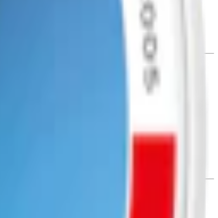
el (e950), sötningsmedel (e955), aromämne (e510),
 ha en bekväm något mindre passform.