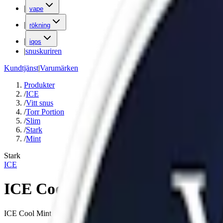
|
vape
|
rökning
|
iqos
|
snuskuriren
Kundtjänst
|
Varumärken
Produkter
/
ICE
/
Vitt snus
/
Torr Portion
/
Slim
/
Stark
/
Mint
Stark
ICE
ICE Cool Mint 11,55 mg
ICE Cool Mint 11,55 mg är ett vitt snus med smak av krispig mint. Inn