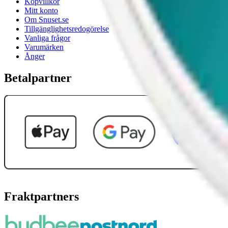
Köpvillkor
Mitt konto
Om Snuset.se
Tillgänglighetsredogörelse
Vanliga frågor
Varumärken
Ånger
Betalpartner
Fraktpartners