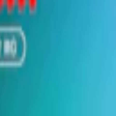
m 24 timmar på vardagar.