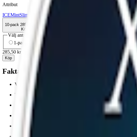
Attribut
ICE
Mint
Slim
Stark
Torr Portion
Vitt snus
10-pack
285,50 kr
Köp
Välj antal dosor
1-pack
33,50 kr
33,50 kr
/st
5-pack
142,50 kr
28,50 kr
/st
10-
285,50 kr
/
10-pack
Köp
Fakta om ICE Cool Mint 11,55 mg Slim Vit
Varumärke:
ICE
Tillverkare:
Nordic BrandBase A/S
Snustyp:
vitt snus
Torrhet:
normal
Styrka
:
starkt vitt snus
Format/storlek:
slim