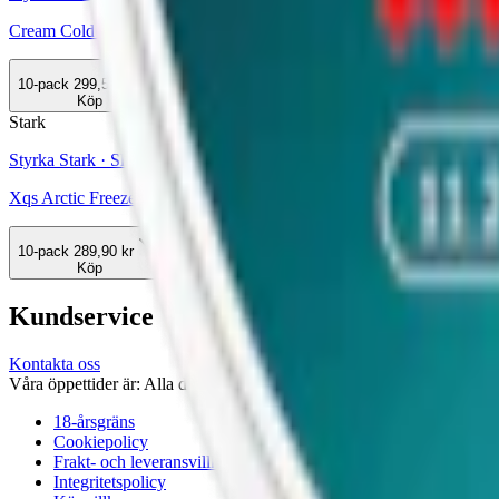
Cream Cold As Ice Cool Mint 2
10-pack
299,50 kr
Köp
Stark
Styrka Stark · Slim
Xqs Arctic Freeze 11,2 mg 6
10-pack
289,90 kr
Köp
Kundservice
Kontakta oss
Våra öppettider är: Alla dagar 08:00 - 18:00 Vi svarar vanligtvis ino
18-årsgräns
Cookiepolicy
Frakt- och leveransvillkor
Integritetspolicy