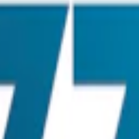
pack
299 kr
29,90 kr
/st
30-pack
891 kr
29,70 kr
/st
50-pack
1 470 kr
2