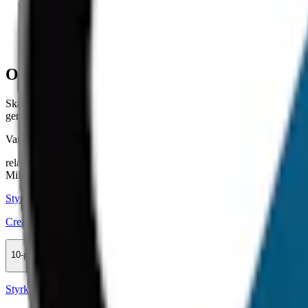
Smak:
mint
Ingredienser:
vatten, fyllnadsmedel, salt, konserveringsmedel,
Om Klint Polar Mint
Skapad av Klint och tillverkad av Habit Factory, bjuder Klint Polar Mi
ger en snabb och ihållande frigörelse av både nikotin och smak. Klint P
Varje prilla levererar 8,4 milligram nikotin, vilket ger en total nikot
relaterade produkter
Mild
Styrka Mild · Slim
Cream Cold As Ice Cool Mint 2
10-pack
299,50 kr
Köp
Styrka Normal · Slim