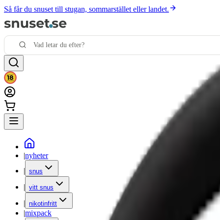
Så får du snuset till stugan, sommarstället eller landet.
|
nyheter
|
snus
|
vitt snus
|
nikotinfritt
|
mixpack