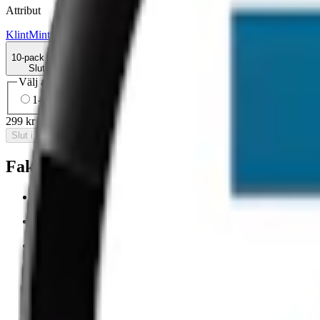
Attribut
Klint
Mint
Slim
Stark
Torr Portion
Vitt snus
10-pack
299 kr
Slut i lager
Välj antal dosor
1-pack
34,90 kr
34,90 kr
/st
5-pack
149,50 kr
29,90 kr
/st
10-
299 kr
/
10-pack
Slut i lager
Fakta om Klint Polar Mint Slim
Varumärke:
Klint
Tillverkare:
Habit Factory in Sweden AB
Snustyp:
vitt snus
Torrhet:
normal
Styrka
:
normalstarkt vitt snus
Format/storlek:
slim