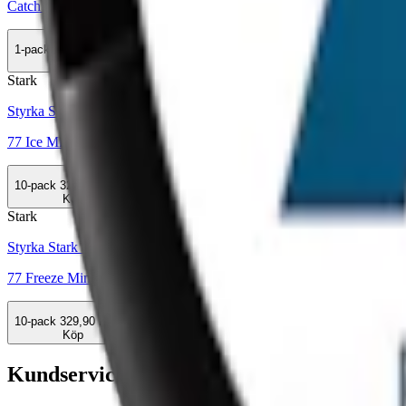
Catch Peppermint Slim White
1-pack
35,50 kr
Köp
Stark
Styrka Stark · Slim
77 Ice Mint 3
10-pack
329,90 kr
Köp
Stark
Styrka Stark · Slim
77 Freeze Mint
10-pack
329,90 kr
Köp
Kundservice