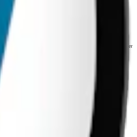
mt nikotin och aromer.
an är i formatet slim och har en vikt på 0,7 gram. Prillans egenskaper
ingredienserna nedan.