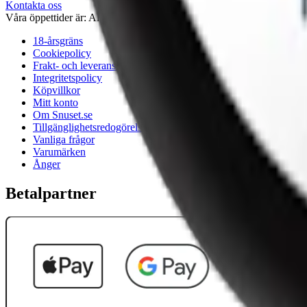
Kontakta oss
Våra öppettider är: Alla dagar 08:00 - 18:00 Vi svarar vanligtvis ino
18-årsgräns
Cookiepolicy
Frakt- och leveransvillkor
Integritetspolicy
Köpvillkor
Mitt konto
Om Snuset.se
Tillgänglighetsredogörelse
Vanliga frågor
Varumärken
Ånger
Betalpartner