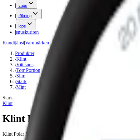
|
vape
|
rökning
|
iqos
|
snuskuriren
Kundtjänst
|
Varumärken
Produkter
/
Klint
/
Vitt snus
/
Torr Portion
/
Slim
/
Stark
/
Mint
Stark
Klint
Klint Polar Mint
Klint Polar Mint är ett normalstarkt vitt snus med en kall mintsmak. 