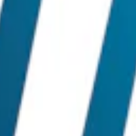
 xylitol, förtjockningsmedel, sötningsmedel, surhetsreglerande medel sa
nt in till en normalstark mintupplevelse. Dosan rymmer 24 prillor. Prill
olar Mint är ett vitt snus av medelstark karaktär.
inhalt på 1,2 %. Snuset från Klint innehåller nikotin men ingen tobak. Se 