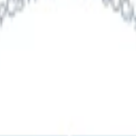
Det kommer i slim portioner med 8,4 mg nikotin.