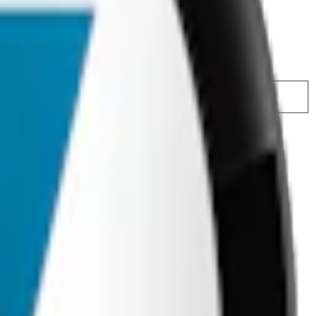
9,40 kr
/st