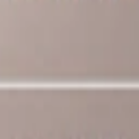
grens, från snustillverkaren Fiedler & Lundgren och BAT, tillverkar s
rens Mörk
erbjuder varumärket olika styrkor och smaker med eller utan