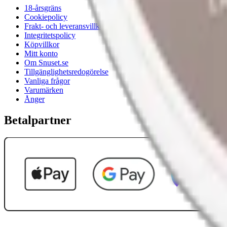
18-årsgräns
Cookiepolicy
Frakt- och leveransvillkor
Integritetspolicy
Köpvillkor
Mitt konto
Om Snuset.se
Tillgänglighetsredogörelse
Vanliga frågor
Varumärken
Ånger
Betalpartner