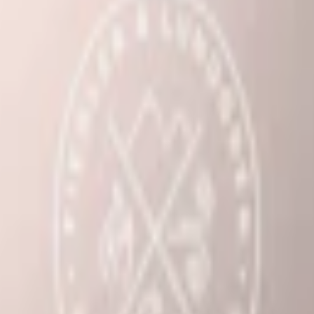
trä. Ett snus med normal styrka och en mindre rinnig prilla från Lundg