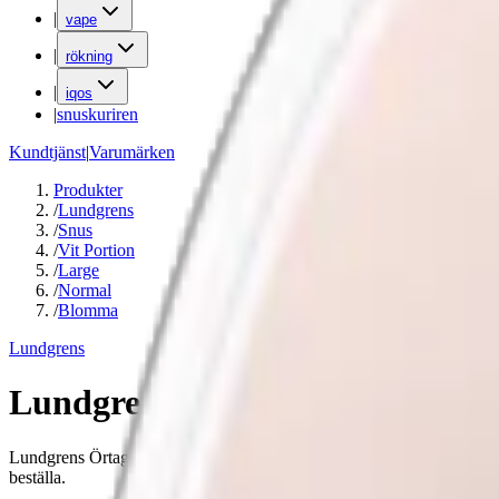
|
vape
|
rökning
|
iqos
|
snuskuriren
Kundtjänst
|
Varumärken
Produkter
/
Lundgrens
/
Snus
/
Vit Portion
/
Large
/
Normal
/
Blomma
Lundgrens
Lundgrens Örtagård
Lundgrens Örtagård Vit Portion med smak av vilda blommor, örter och 
beställa.