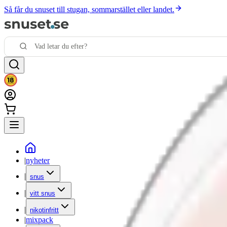
Så får du snuset till stugan, sommarstället eller landet.
|
nyheter
|
snus
|
vitt snus
|
nikotinfritt
|
mixpack