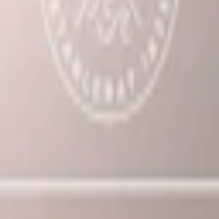
-pack
893,70 kr
29,79 kr
/st
50-pack
1 474,50 kr
29,49 kr
/st
ionssnus