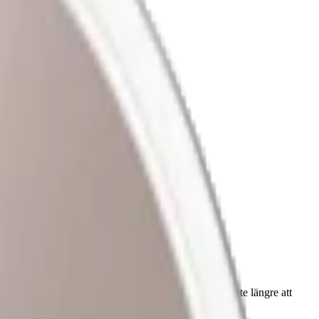
rens. OBS! Lundgrens Örtagård har utgått och går inte längre att