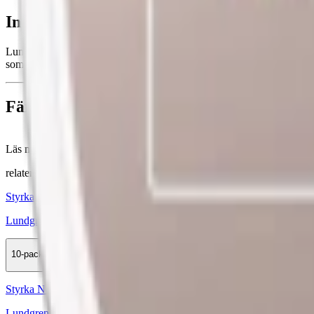
Information om varumärket Lundgrens
Lundgrens snus tar tillvara på balansen mellan smak och styrka. Lund
som
Lundgrens Norrland Stark
,
Lundgrens Fjällskog
och
Lundg
Färskt vitt snus
Läs mer om hur du förvarar Lundgrens Örtagård
här
relaterade produkter
Styrka Normal · Large
Lundgrens Lägereld
10-pack
329,90 kr
Köp
Styrka Normal · Large
Lundgrens Äng Original