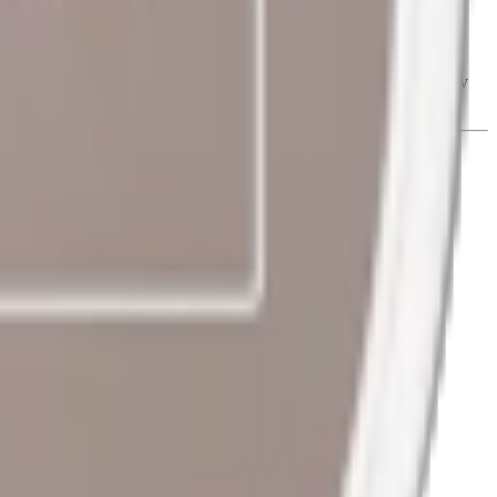
nus och
vitt snus
rik på smak och med varierad styrka. Med alternativ
 tobak i totalt 23 varianter. Lundgrens tillverkas i Malmö.