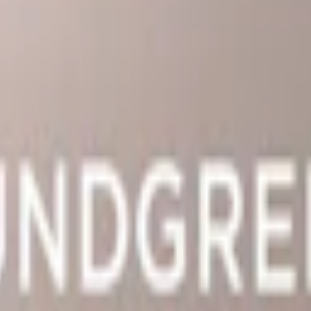
amkallande ämne.
lykol (E1520), salmiak, lakrits samt aromer.
er, blommor och en aning trä som ger detta snus en smak inspirerad av 
som är något smalare än original portion, vilket ger en optimerad och me
triumkarbonat, propylenglykol, salmiak, lakrits samt aromer. Se komplett 
n är något torrare än vanligt snus vilket ger en mindre rinnighet.
ka under 10 mg nikotin per prilla. Varje prilla innehåller 8 mg nikotin 