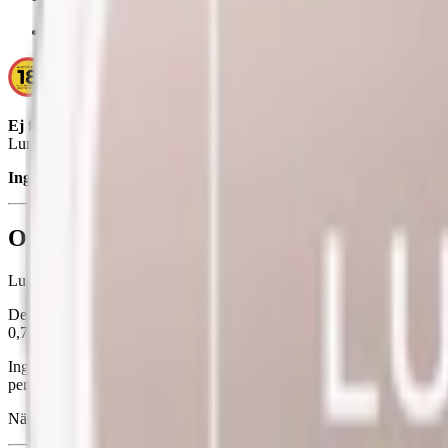
Smak:
bär
/
blommor/örter
Ej för personer under 18 år.
Lundgrens Örtagård innehåller nikotin som är ett mycket beroendefr
Ingredienser:
tobak, vatten, salt, natriumkarbonat (E500), propyleng
Om Lundgrens Örtagård Vit Portion
Lundgrens Örtagård Vit Portion bjuder på en kombination av vilda ört
Denna white portion (även kallad vit portion) kommer i en slim prilla 
0,7 gram per prilla.
Ingredienserna i Lundgrens Örtagård inkluderar tobak, vatten, salt, na
perforerad vilket ger en bättre smak-release utan ökad rinnighet. Prilla
När det gäller nikotinstyrka ligger detta
Lundgrens snus
på normal styr