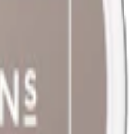
blomstrande ängar som gränsar till skogen.
r diskret passform. Varje dosa innehåller 22 prillor med en vikt på
innehållsförteckning ovan. Prillans påse, också kallad ""filt"", är
vilket motsvarar 1% nikotinhalt.