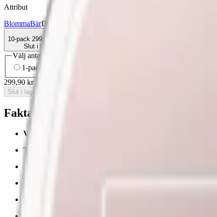
Attribut
Blomma
Bär
Delisted
Large
Lundgrens
Normal
Snus
Vit Portion
10-pack
299,90 kr
Slut i lager
Välj antal dosor
1-pack
34,90 kr
34,90 kr
/st
10-pack
299,90 kr
29,99 kr
/st
30
299,90 kr
/
10-pack
Slut i lager
Fakta om Lundgrens Örtagård White Port
Varumärke:
Lundgrens
Tillverkare:
Fiedler & Lundgren
(
BAT
)
Snustyp:
white portion / vit portionssnus
Torrhet:
torr
Styrka
:
normalstarkt snus
Format/storlek:
original