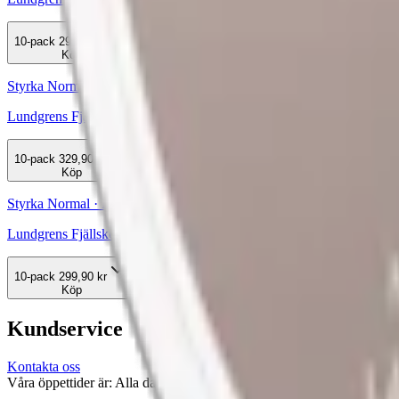
10-pack
299,90 kr
Köp
Styrka Normal · Large
Lundgrens Fjällen
10-pack
329,90 kr
Köp
Styrka Normal · Large
Lundgrens Fjällskog Original
10-pack
299,90 kr
Köp
Kundservice
Kontakta oss
Våra öppettider är: Alla dagar 08:00 - 18:00 Vi svarar vanligtvis ino