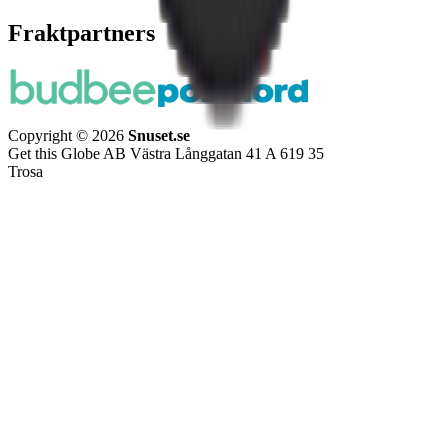
Fraktpartners
Copyright © 2026
Snuset.se
Get this Globe AB Västra Långgatan 41 A 619 35
Trosa