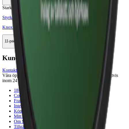
Köp
Stark
Styrka Stark · Large
Knox Karaktär Green White Portion
11-pack
308,99 kr
Köp
Kundservice
Kontakta oss
Våra öppettider är: Alla dagar 08:00 - 18:00 Vi svarar vanligtvis
inom 24 timmar på vardagar.
18-årsgräns
Cookiepolicy
Frakt- och leveransvillkor
Integritetspolicy
Köpvillkor
Mitt konto
Om Snuset.se
Tillgänglighetsredogörelse