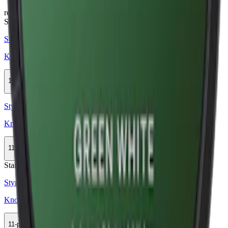
relaterade produkter
Stark
Styrka Stark · Large
Knox Karaktär Blue Stark White Portion
11-pack
308,99 kr
Köp
Styrka Normal · Large
Knox Karaktär Red White Portion
11-pack
308,99 kr
Köp
Stark
Styrka Stark · Large
Knox Karaktär Yellow White Portion
11-pack
308,99 kr