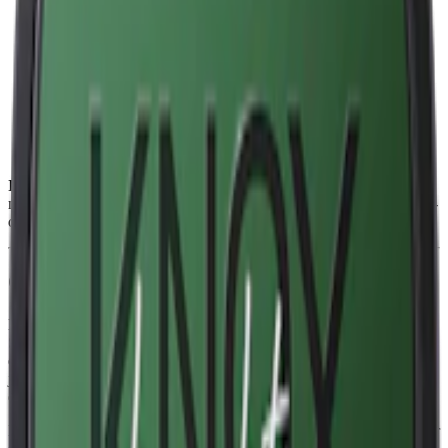
Snustyp:
white portion / vit portionssnus
Torrhet:
torr
Styrka
:
starkt snus
Format/storlek:
original
Smak:
tobak
/
citrus
/
enbär
Ingredienser:
vatten, salt, tobak, surhetsreglerande medel (E500,
natriumkarbonater), fuktighetsbevarande medel (E1520, propan-1,2-
diol) samt aromer.
Om Knox Karaktär Blue
Knox Karaktär Blue White Portion, svensktillverkat snus från Skruf
Snus AB, har en klassisk tobakssmak med inslag av bergamott och
enbär. Prillans yttre är något torrare än insidan vilket möjliggör en
jämn frigöring av smak och nikotin över tid. Det innebär också att
detta
snus
rinner mindre.
Bergamott, en syrlig citrusfrukt, tillför en friskhet medan enbären ger