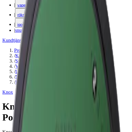
|
vape
|
rökning
|
iqos
|
snuskuriren
Kundtjänst
|
Varumärken
Produkter
/
Knox
/
Snus
/
Vit Portion
/
Large
/
Normal
/
Enbär
Knox
Knox Karaktär Blue White
Portion
Knox Karaktär Blue är ett svensktillverkat snus med traditionell