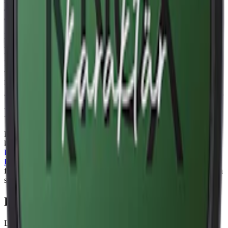
smak till varje prilla med en djup fyllighet. Denna duo skapar en rik
och komplex smakprofil. Samma smak men med mer nikotin finns i
den starkare
Knox Karaktär Blue Stark Vit Portion
.
Knox Karaktär Blå Vit Portion kommer i fullstora prillor med en
normal nikotinstyrka. Varje dosa innehåller 22 prillor, med en
totalvikt på 19,2 gram och vikten per prilla ligger på 0,87 gram.
Nikotininnehållet per prilla är 10,5 milligram, vilket ger en
nikotinhalt på 1,2% och ett starkt snus, på gränsen till att vara ett
normalstarkt snus.
Information om varumärket Knox
Knox, ett
snus
tillverkat av
Skruf Snus AB
, lanserades 2006 och
kombinerar tradition med innovation. Hos Knox finns bland andra
Knox Karaktär Blue
, enbär och bergamott i vit portion och
Knox
Extra Stark White Portion
för en intensiv nikotinupplevelse. Med
flera styrkor och smaker, är Knox ett av de bäst säljande traditionella
snusen.
Färskt snus
Läs mer om hur du förvarar Knox Karaktär Blue
här