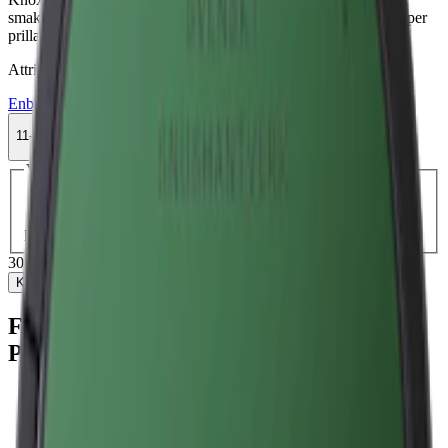
smak av bergamott och enbär. Vit portion med 10,5 mg nikotin per
prilla.
Attribut
Enbär
Knox
Large
Normal
Snus
Vit Portion
11-pack
308,99 kr
Köp
Välj antal dosor
1-pack
33,50 kr
33,50 kr
/st
11-pack
308,99 kr
28,09 kr
/st
30-pack
835,50 kr
27,85 kr
/st
50-
pack
1 374,50 kr
27,49 kr
/st
308,99 kr
/
11-pack
Köp
Fakta om Knox Karaktär Blue White
Portionssnus
Varumärke:
Knox
Tillverkare:
Skruf Snus