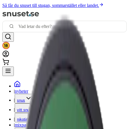
Så får du snuset till stugan, sommarstället eller landet.
|
nyheter
|
snus
|
vitt snus
|
nikotinfritt
|
mixpack