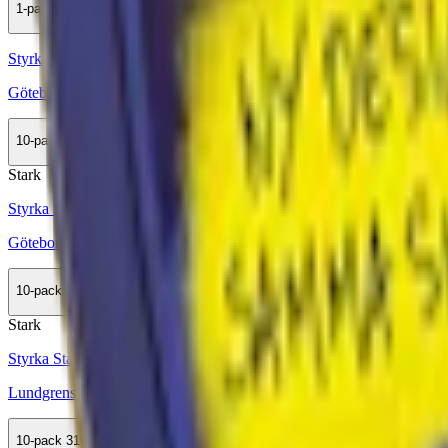
1-pack
34,50 kr
Köp
Styrka Normal · Large
Göteborgs Rapé Lingon White Portion
10-pack
329,90 kr
Köp
Stark
Styrka Stark · Large
Göteborgs Rapé Stark Vit Portion
10-pack
329,90 kr
Köp
Stark
Styrka Stark · Large
Lundgrens Koster Stark
10-pack
319,50 kr