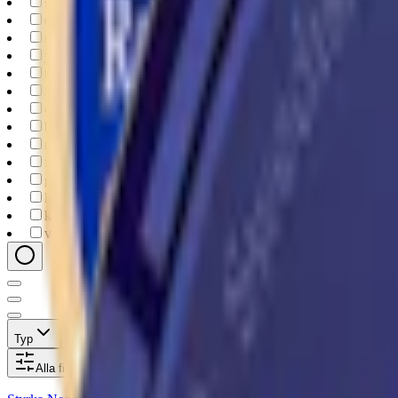
strong
(
10
)
extra-strong
(
2
)
mild
(
1
)
juniper
(
23
)
traditional
(
9
)
floral
(
8
)
citrus
(
4
)
berry
(
2
)
mint
(
2
)
fruit
(
1
)
goteborgs-rape
(
14
)
lundgrens
(
5
)
knox
(
2
)
vargarda
(
2
)
Typ
Format
Styrka
Smak
Märke
Pris
Alla filter