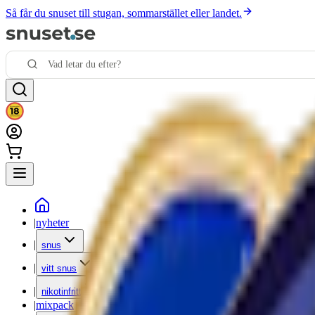
Så får du snuset till stugan, sommarstället eller landet.
|
nyheter
|
snus
|
vitt snus
|
nikotinfritt
|
mixpack