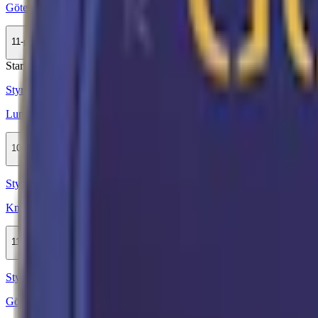
Göteborgs Rapé One Vit Portion
11-pack
324,50 kr
Köp
Stark
Styrka Stark · Large
Lundgrens Skåne Stark
10-pack
329,90 kr
Köp
Styrka Normal · Large
Knox Karaktär Blue White Portion
11-pack
308,99 kr
Köp
Styrka Normal · Large
Göteborgs Rapé White Portion