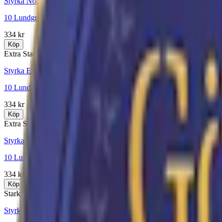
Styrka Normal · Large
10 Lundgrens Skåne + 1 Aros Dagg
334 kr
Köp
Extra Stark
Styrka Extra Stark · Large
10 Lundgrens Skåne Stark + 1 Aros Frostnatt
334 kr
Köp
Extra Stark
Styrka Extra Stark · Large
10 Lundgrens Norrland Stark + 1 Koster Stark
334 kr
Köp
Stark
Styrka Stark · Large