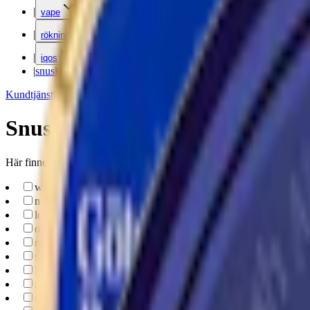
|
vape
|
rökning
|
iqos
|
snuskuriren
Kundtjänst
|
Varumärken
Snus med enbärsmak
Här finner du tobaksnus med smak av enbär
white-portion
(
21
)
np
(
2
)
loose-snus
(
1
)
original-portion
(
1
)
regular
(
19
)
slim
(
2
)
loose
(
1
)
mini
(
1
)
normal
(
12
)