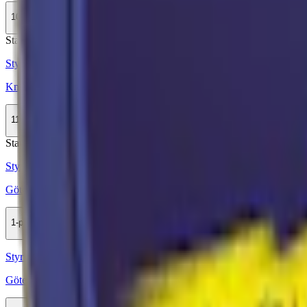
10-pack
329,90 kr
Köp
Stark
Styrka Stark · Large
Knox Karaktär Blue Stark White Portion
11-pack
308,99 kr
Köp
Stark
Styrka Stark · Slim
Göteborgs Rapé Slim White Portion Stark
1-pack
34,50 kr
Köp
Styrka Normal · Slim
Göteborgs Rapé Slim White