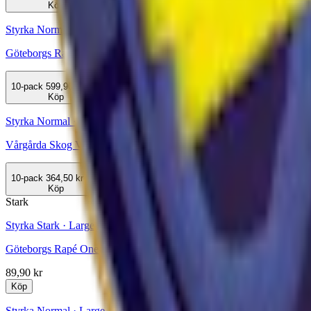
Köp
Styrka Normal · Lös
Göteborgs Rapé Lössnus
10-pack
599,90 kr
Köp
Styrka Normal · Large
Vårgårda Skog Vit Portion
10-pack
364,50 kr
Köp
Stark
Styrka Stark · Large
Göteborgs Rapé One Vit Portion 3-p
89,90 kr
Köp
Styrka Normal · Large