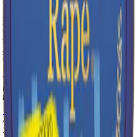
tobakskaraktär, tydliga inslag av lavendel och enbär, samt en svag
hint av trä och citrus.
Ingredienserna inkluderar vatten, tobak, fuktighetsbevarande medel,
surhetsreglerande medel, aromer och salt. Se komplett
innehållsförteckning ovan i faktarutan. Göteborgs Rapé minisnus
lanserades ursprungligen i maj 2005 och dess mindre, rundare dosa
har blivit populär bland dem som föredrar ett mer diskret snus.
Mars 2023: Göteborgs Rapé White Minisnus fick nya design
och dosa
Under mars 2023 fick Göteborgs Rapé Vit Mini sin nya design och
dosa.
Information om varumärket Göteborgs
Rapé
Sedan 1919 har
snuset Göteborgs Rapé
, tillverkat av
Swedish
Match
, varit en central del av det svenska snuset. Den ursprungliga
smaken med ljus tobak, enbär och lavendel har då och då
kompletterats med unika smaker som Lingon och Hjortron. Snuset
kommer i prillor med olika storlekar och styrkor men finns också