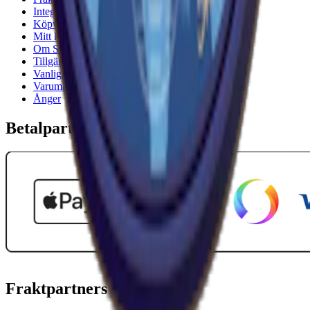
Integritetspolicy
Köpvillkor
Mitt konto
Om Snuset.se
Tillgänglighetsredogörelse
Vanliga frågor
Varumärken
Ånger
Betalpartner
Fraktpartners