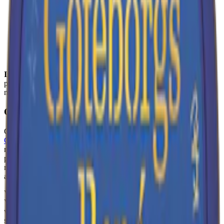
Torrhet:
torr
Styrka
:
milt snus
Format/storlek:
minisnus
Smak:
tobak/
citrus
Ingredienser:
vatten, tobak, fuktighetsbevarande medel (E1520,
propan-1,2-diol), surhetsreglerande medel (E500,
natriumkarbonater), aromer, rökarom samt salt.
Om Göteborgs Rapé White Mini
Göteborgs Rapé mini snus är en mildare och mer diskret variant av
Göteborgs Rapé White Portion
, skapad av Swedish Match. Som ett
mildare
minisnus
har denna minisnus endast 4 milligram nikotin per
prilla. Det är ca. 50% lägre än en traditionell vit portion. Rapé
minisnus har en torrare yta men med ett något fuktigare innehåll, för
att säkerställa en jämn och ihållande frisättning av smak och nikotin.
Varje dosa innehåller 20 prillor och totalvikten uppgår till 10 gram.
Varje
miniprilla
väger 0,5 gram och innehåller 4 milligram nikotin,
vilket resulterar i en nikotinhalt på 0,8%. Denna mildare
snusblandning tar dig på en smak som börjar med ljus