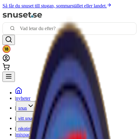
Så får du snuset till stugan, sommarstället eller landet.
|
nyheter
|
snus
|
vitt snus
|
nikotinfritt
|
mixpack