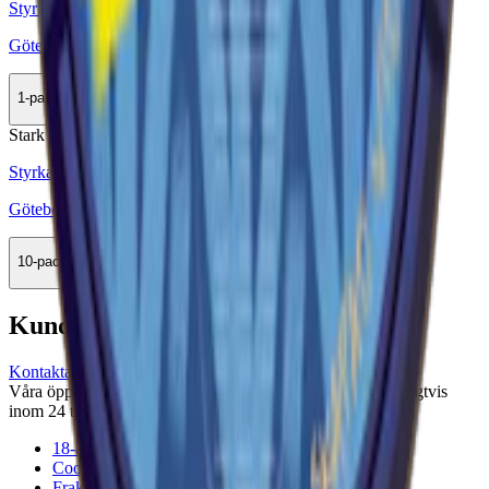
Styrka Stark · Large
Göteborgs Rapé Vilda Bär One
1-pack
34,50 kr
Köp
Stark
Styrka Stark · Large
Göteborgs Rapé Stark Vit Portion
10-pack
329,90 kr
Köp
Kundservice
Kontakta oss
Våra öppettider är: Alla dagar 08:00 - 18:00 Vi svarar vanligtvis
inom 24 timmar på vardagar.
18-årsgräns
Cookiepolicy
Frakt- och leveransvillkor