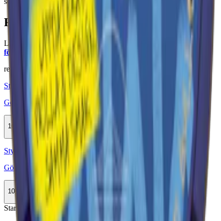
som ett traditionellt
lössnus
.
Färskt snus
Läs mer om hur du förvarar Göteborgs Rapé White Minisnus:
"Så
förvarar du snuset rätt"
relaterade produkter
Styrka Normal · Large
Göteborgs Rapé White Portion
10-pack
329,90 kr
Köp
Styrka Normal · Large
Göteborgs Rapé Lingon White Portion
10-pack
329,90 kr
Köp
Stark