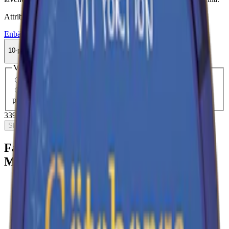
Attribut
Enbär
Göteborgs Rapé
Mild
Mini
Snus
Vit Portion
10-pack
339,90 kr
Slut i lager
Välj antal dosor
1-pack
38,90 kr
38,90 kr
/st
10-pack
339,90 kr
33,99 kr
/st
30-pack
1 013,70 kr
33,79 kr
/st
50-
pack
1 674,50 kr
33,49 kr
/st
339,90 kr
/
10-pack
Slut i lager
Fakta om Göteborgs Rapé White
Minisnus
Varumärke
:
Göteborgs Rapé
Tillverkare:
Swedish Match
Snustyp:
white portion