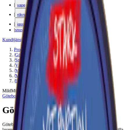
|
vape
|
rökning
|
iqos
|
snuskuriren
Kundtjänst
|
Varumärken
Produkter
/
Göteborgs Rapé
/
Snus
/
Vit Portion
/
Mini
/
Mild
/
Enbär
Mild
Mini
Göteborgs Rapé
Göteborgs Rapé White Mini
Göteborgs Rapé Mini White är en mild minisnus ljus tobak,
lavendel, enbär, trä och citrus. Ett snus med 4 mg nikotin per prilla.