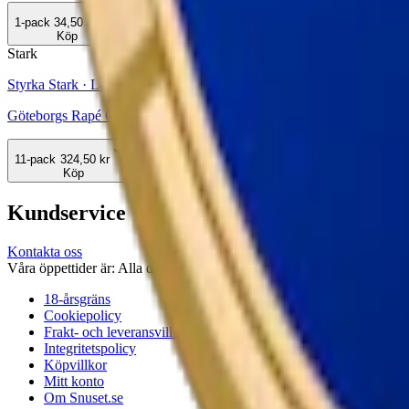
1-pack
34,50 kr
Köp
Stark
Styrka Stark · Large
Göteborgs Rapé One Vit Portion
11-pack
324,50 kr
Köp
Kundservice
Kontakta oss
Våra öppettider är: Alla dagar 08:00 - 18:00 Vi svarar vanligtvis ino
18-årsgräns
Cookiepolicy
Frakt- och leveransvillkor
Integritetspolicy
Köpvillkor
Mitt konto
Om Snuset.se