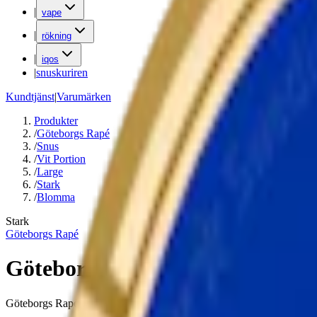
|
vape
|
rökning
|
iqos
|
snuskuriren
Kundtjänst
|
Varumärken
Produkter
/
Göteborgs Rapé
/
Snus
/
Vit Portion
/
Large
/
Stark
/
Blomma
Stark
Göteborgs Rapé
Göteborgs Rapé Stark Vit Porti
Göteborgs Rapé Stark Vit Portion – en helt ny stark white portion frå