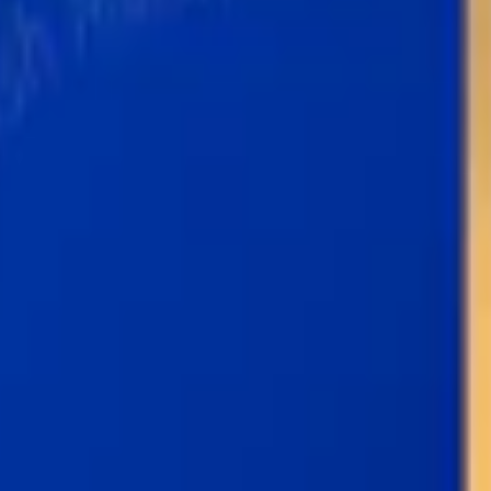
on
n det klassiska snusmärket Göteborgs Rapé. 10,8 mg nikotin per prilla. 