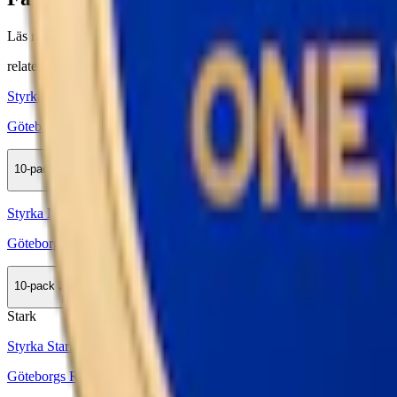
Läs mer om hur du förvarar Göteborgs Rapé Stark Vit Portion:
"Så f
relaterade produkter
Styrka Normal · Large
Göteborgs Rapé Lingon White Portion
10-pack
329,90 kr
Köp
Styrka Normal · Large
Göteborgs Rapé White Portion
10-pack
329,90 kr
Köp
Stark
Styrka Stark · Large
Göteborgs Rapé Vilda Bär One