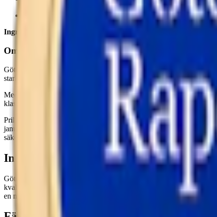
Smak:
tobak/
citrus
Ingredienser:
vatten, tobak, fuktighetsbevarande medel (E1520, prop
Om Göteborgs Rapé Stark Vit Portion
Göteborgs Rapé Stark Vit Portion är ett nytt starkt
snus
från
Swedish 
stark variant av ett klassiskt svensk snus.
Med en totalvikt på 21,6 gram snus per dosa och en nikotinhalt på 1,
klassisk tobakssmak som är typisk för Göteborgs Rapé. Smaken har tydl
Prillorna är som brukligt för white portion något torrare på ytan, vilke
januari 2025, och är den första nya varianten från Göteborgs Rapé på l
säkerställa en hög och jämn standard. Göteborgs Rapés klassiska snus 
Information om varumärket Göteborgs R
Göteborgs Rapé är ett av Sveriges mest anrika snusvarumärken, känt fö
kvalitet och innovation inom
svenskt snus
. Med rötterna i Göteborgs 
en mångfald av smaker och format, från klassiska varianter som
Göte
Färskt snus