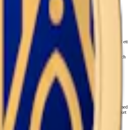
och aromer inklusive rökarom.
 och innehåller 10,8 mg nikotin. Detta gör denna Göteborgs Rapé till ett
t för Göteborgs Rapé unikt sätt. Denna white portion har en ljus och
ch citrus.
äller en långvarig och jämn smak. Starka Göteborgs Rapé lanseras i
tobak, salt och noggrant utvalda aromer, inklusive rökarom, för att
tion
.
egistreringen som varumärke 1919 har Göteborgs Rapé varit synonymt med
 med kryddor och smaker från världens alla hörn. Idag har varumärket