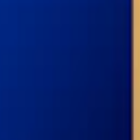
m 24 timmar på vardagar.