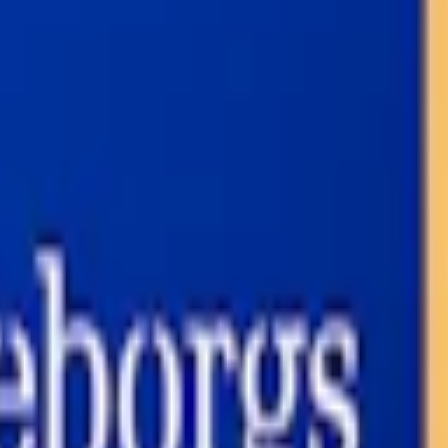
-pack
983,70 kr
32,79 kr
/st
50-pack
1 624,50 kr
32,49 kr
/st
rtionssnus