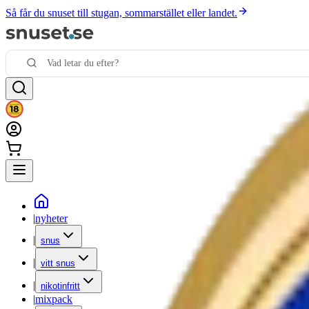
Så får du snuset till stugan, sommarstället eller landet.
|
nyheter
|
snus
|
vitt snus
|
nikotinfritt
|
mixpack