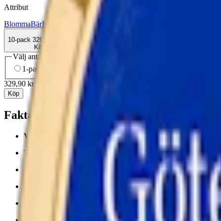
Attribut
Blomma
Bär
Enbär
Göteborgs Rapé
Large
Snus
Stark
Vit Portion
10-pack
329,90 kr
Köp
Välj antal dosor
1-pack
37,90 kr
37,90 kr
/st
10-pack
329,90 kr
32,99 kr
/st
30
329,90 kr
/
10-pack
Köp
Fakta om Göteborgs Rapé Starkt White Po
Varumärke
:
Göteborgs Rapé
Tillverkare:
Swedish Match
Snustyp:
white portion
Torrhet:
torr
Styrka
:
starkt snus
Format/storlek:
original