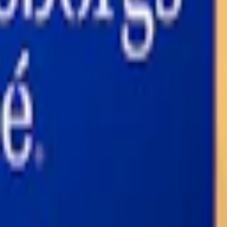
an-1,2-diol), surhetsreglerande medel (E500, natriumkarbonater), salt 
Match
. Varje dosa innehåller 24 prillor, där varje prilla väger 0,9 gram
2 %, kombinerar Göteborgs Rapé Stark Vit Portion styrka och smak på et
iga inslag av lavendel och enbär, balanserat med subtila toner av trä o
t bidrar till låg rinnighet, samtidigt som det fuktiga innehållet säkerst
änge. Rapé tillverkas fortsatt av Swedish Match och innehåller vatten, 
finns också i en mildare normalstark variant:
Göteborgs Rapé Vit Por
apé
r sin historia som sträcker sig tillbaka till tidigt 1900-tal. Sedan r
sjöfartskultur har dess smak inspirerats av sjömän som experimenterade
borgs Rapé Lös
till
Göteborgs Rapé Mini
.