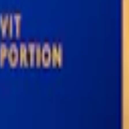
örvarar du snuset rätt"