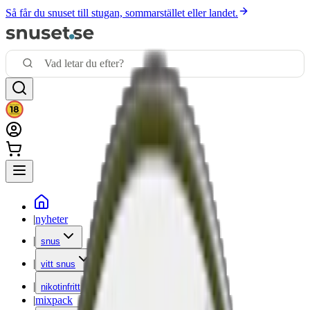
Så får du snuset till stugan, sommarstället eller landet.
|
nyheter
|
snus
|
vitt snus
|
nikotinfritt
|
mixpack