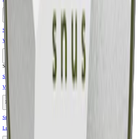
10-pack
439,50 kr
Köp
Styrka Normal · Large
Vårgårda Gryning Vit Portion
10-pack
364,50 kr
Slut
Stark
Styrka Stark · Large
Vårgårda Bär Vit Portion
10-pack
364,50 kr
Slut
Styrka Normal · Large
Lundgrens Västkusten