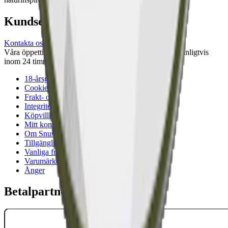
Kundservice
Kontakta oss
Våra öppettider är: Alla dagar 08:00 - 18:00 Vi svarar vanligtvis
inom 24 timmar på vardagar.
18-årsgräns
Cookiepolicy
Frakt- och leveransvillkor
Integritetspolicy
Köpvillkor
Mitt konto
Om Snuset.se
Tillgänglighetsredogörelse
Vanliga frågor
Varumärken
Ånger
Betalpartner