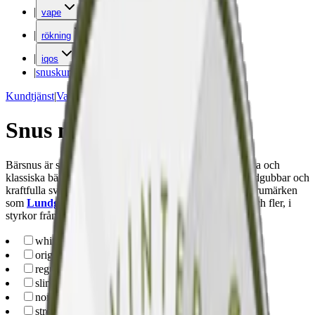
|
vape
|
rökning
|
iqos
|
snuskuriren
Kundtjänst
|
Varumärken
Snus med smak av bär
Bärsnus är snus med smakprofiler inspirerade av nordiska och
klassiska bär - från syrliga lingon och tranbär till söta jordgubbar och
kraftfulla svarta vinbär. Hos oss hittar du bärsnus från varumärken
som
Lundgrens
,
Göteborgs Rapé
,
Vårgårda
,
Knox
och fler, i
styrkor från normal till extra stark
white-portion
(
17
)
original-portion
(
1
)
regular
(
16
)
slim
(
2
)
normal
(
8
)
strong
(
7
)