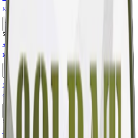
Knox Karaktär Red White Portion
11-pack
308,99 kr
Köp
Stark
Styrka Stark · Large
Knox Karaktär Yellow White Portion
11-pack
308,99 kr
Köp
Styrka Normal · Large
Göteborgs Rapé Lingon White Portion
10-pack
329,90 kr
Köp
Stark
Styrka Stark · Large