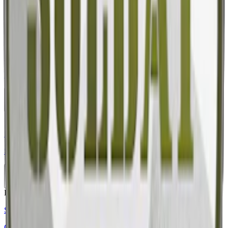
10-pack
504,50 kr
Köp
Stark
Styrka Stark · Large
Vårgårda Bärstig White Portion
10-pack
364,50 kr
Köp
Stark
Styrka Stark · Large
Skruf No. 19 Tranbär White Portion
10-pack
418,50 kr
Köp
Extra Stark
Styrka Extra Stark · Slim
G3 WIRE Super Strong Slim White Dry