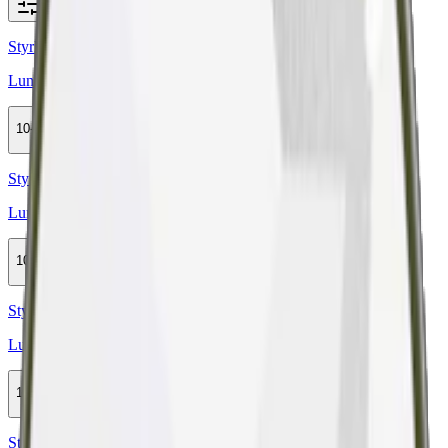
Alla filter
Styrka Normal · Slim
Lundgrens Skåne Slim
10-pack
329,90 kr
Köp
Styrka Normal · Large
Lundgrens Skärgården Vit Portion
10-pack
329,90 kr
Köp
Styrka Normal · Large
Lundgrens Lägereld
10-pack
329,90 kr
Köp
Styrka Normal · Large