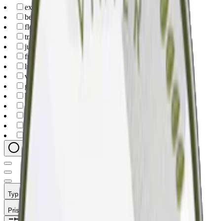
extra-strong
(
3
)
berry
(
18
)
floral
(
6
)
traditional
(
5
)
juniper
(
2
)
fruit
(
1
)
lundgrens
(
5
)
vargarda
(
4
)
goteborgs-rape
(
3
)
knox
(
2
)
general-g3
(
1
)
nick-and-johnny
(
1
)
skruf
(
1
)
soldat
(
1
)
Typ
Format
Styrka
Smak
Märke
Pris
Relevans