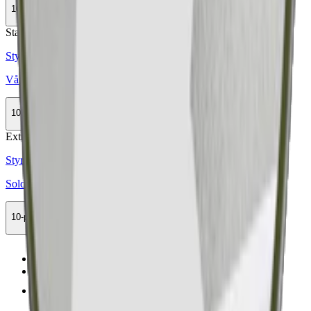
10-pack
329,90 kr
Slut
Stark
Styrka Stark · Large
Vårgårda Bär Stark Vit Portion
10-pack
364,50 kr
Slut
Extra Stark
Styrka Extra Stark · Large
Soldat Vinter Extra Stark White Portionssnus
10-pack
299,50 kr
Slut
Föregående
1
Nästa