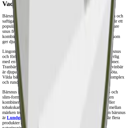
Vad är bärsnus?
Bärsnus är snus med smakprofiler inspirerade av bär - från söta och
saftiga jordgubbar till syrliga lingon och kraftfulla vinbär. Det är ett
populärt alternativ för den som föredrar ett friskare och fruktigare
snus framför klassiska tobaks- och mentolsmaker. Smakerna
kombineras ofta med blommiga, örtiga eller tobaksnära noter som
ger djup och komplexitet åt smakupplevelsen.
Lingon är en av de mest klassiska bärsmakerna inom svenskt snus
och förknippas med nordisk natur och tradition. Smaken är syrlig
med en naturlig sötma och passar väl ihop med örtiga undertoner.
Tranbär ger en kraftigare och mer syrlig profil, medan svarta vinbär
är djupare och fylligare med en bitterhet som balanserar det söta.
Vilda bär är ofta en blandning av flera bärsorter och ger en komplex
och rundad smakupplevelse.
Bärsnus finns i både portionssnus och white portion, i large- och
slim-format, samt i styrkor från normal till extra stark. Smaken
kombineras i många produkter med blommiga noter, skog eller
tobakskaraktär - vilket gör att upplevelsen varierar markant mellan
märken trots samma grundsmak. Populära varumärken inom bärsnus
är
Lundgrens
,
Göteborgs Rapé
,
Vårgårda
och
Knox
, där flera
produkter även lyfter fram specifika nordiska råvaror och
naturinspirerade smakkombinationer.