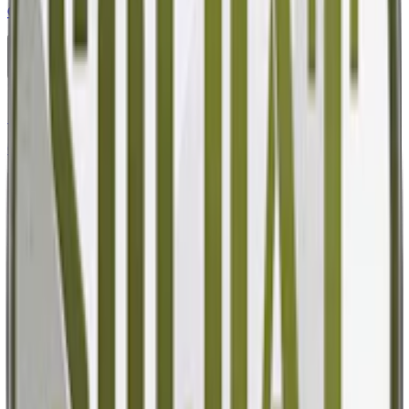
Göteborgs Rapé Vilda Bär One
1-pack
34,50 kr
Köp
Stark
Styrka Stark · Large
Göteborgs Rapé Stark Vit Portion
10-pack
329,90 kr
Köp
Styrka Normal · Large
Lundgrens Fjällen
10-pack
329,90 kr
Köp
Extra Stark
Styrka Extra Stark · Large
Nick & Johnny Americana Extra Strong Portion