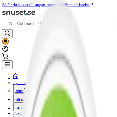
Så får du snuset till stugan, sommarstället eller landet.
|
nyheter
|
snus
|
vitt snus
|
nikotinfritt
|
mixpack