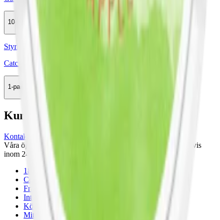
10-pack
439,50 kr
Köp
Styrka Normal · Slim
Catch Apple Slim White
1-pack
34,50 kr
Köp
Kundservice
Kontakta oss
Våra öppettider är: Alla dagar 08:00 - 18:00 Vi svarar vanligtvis
inom 24 timmar på vardagar.
18-årsgräns
Cookiepolicy
Frakt- och leveransvillkor
Integritetspolicy
Köpvillkor
Mitt konto