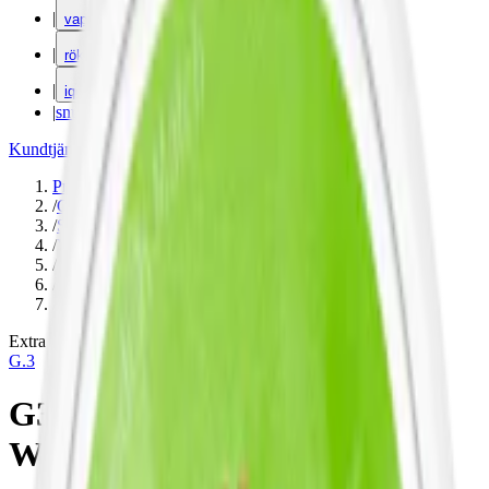
|
vape
|
rökning
|
iqos
|
snuskuriren
Kundtjänst
|
Varumärken
Produkter
/
G.3
/
Snus
/
Vit Portion
/
Slim
/
Extra Stark
/
Frukt
Extra Stark
G.3
G3 WIRE Super Strong Slim
White Dry