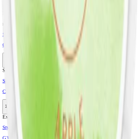
Läs mer om hur du förvarar G3 WIRE Super Strong Slim White
Dry
här
relaterade produkter
Styrka Normal · Slim
G3 RIZE Blackcurrant Slim White
10-pack
338,50 kr
Ej tillgänglig
Stark
Styrka Stark · Slim
Catch Peach Slim White Strong
1-pack
34,50 kr
Köp
Extra Stark
Styrka Extra Stark · Slim
G3 Volt Super Strong Slim White Dry