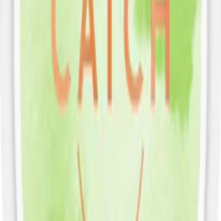
Den slimmade långsmala prillan, som är torr på ytan men med ett
fuktigare inre, ger en prilla som rinner mindre än ett genomsnittligt
tobakssnus.En dosa G3 WIRE rymmer hela 24 prillor som
tillsammans väger 16,6 gram. En enskild prilla väger 0,7 gram och
innehåller 18 milligram nikotin, något som gör detta slimsnus till ett
extra starkt snus
.
G3 WIRE får ny dosa och design
Under 2024 fick G3 WIRE Super Strong Slim White Dry en ny
mer minimalistisk design.
Information om varumärket G.3
G3 Snus kombinerar unika smaker och högre styrkor i ett diskret
format: slim portion. Denna snus, lanserat 2014 av
Swedish Match
som den tredje generationens
General snus
, finns i ett brett
spektrum av smaker med en bas av klassisk tobak med toner som
eukalyptus och tropisk frukt. Slim- och superslim-prillor ger en
optimerad passform, medan nikotininnehållet på upp till 18
mg/portion ger ett starkt snus som finns i sju varianter.
Färskt snus