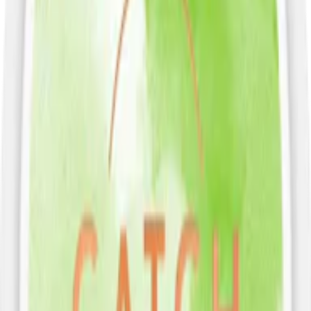
Snustyp:
white portion
Torrhet:
extra torr
Styrka
:
extra starkt snus
Format/storlek:
slim
Smak:
frukt
/
bär
Ingredienser:
tobak, vatten, surhetsreglerande medel (E500,
natriumkarbonater), salt, aromer samt sötningsmedel (E950,
acesulfam k).
Om G3 WIRE Super Strong Slim White
Dry
Den guldfärgade dosan från G3 snus, G3 WIRE Super Strong Slim
White Dry, tillverkas av Swedish Match. G3 Wire har en verkligt
unik smak som är en kombination av tropiska frukter och röda bär
som ger en komplex smakupplevelse. Precis som övriga varianter av
G3
snus
har WIRE också ett högre nikotininnehåll.