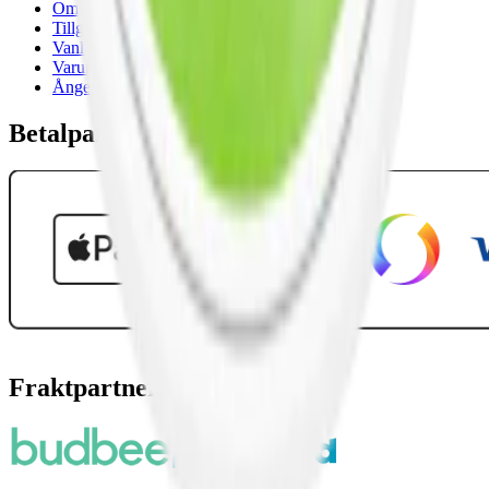
Om Snuset.se
Tillgänglighetsredogörelse
Vanliga frågor
Varumärken
Ånger
Betalpartner
Fraktpartners