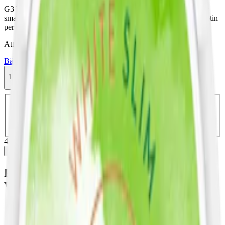
G3 WIRE Super Strong Slim White Dry, ett extra stark snus, har
smak av kryddig tobak och inslag av tropiska frukter. 18 mg nikotin
per prilla.
Attribut
Bär
Extra Stark
Frukt
G.3
Slim
Snus
Vit Portion
10-pack
439,50 kr
Köp
Välj antal dosor
1-pack
48,90 kr
48,90 kr
/st
10-pack
439,50 kr
43,95 kr
/st
30-pack
1 306,80 kr
43,56 kr
/st
50-
pack
2 149 kr
42,98 kr
/st
439,50 kr
/
10-pack
Köp
Fakta om G3 WIRE Extra Starkt Slim
White Dry Portionssnus
Varumärke:
G3
Tillverkare:
Swedish Match