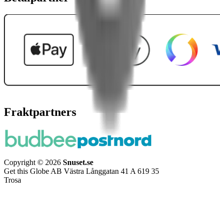
Fraktpartners
Copyright © 2026
Snuset.se
Get this Globe AB Västra Långgatan 41 A 619 35
Trosa