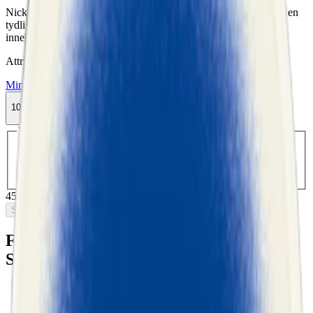
Nick & Johnny Green Ice är ett starkt snus i slimmad prilla med en
tydlig smak av spearmint och pepparmint. En smalare prilla som
innehåller 11,2 mg nikotin.
Attribut
Mint
Nick & Johnny
Slim
Snus
Stark
Traditionell
Vit Portion
10-pack
453,90 kr
Slut i lager
Välj antal dosor
1-pack
50,50 kr
50,50 kr
/st
10-pack
453,90 kr
45,39 kr
/st
30-pack
1 346,70 kr
44,89 kr
/st
50-
pack
2 208 kr
44,16 kr
/st
453,90 kr
/
10-pack
Slut i lager
Fakta om Nick & Johnny Green Ice
Starkt Slim White Portionssnus
Varumärke:
Nick & Johnny
Tillverkare:
Swedish Match