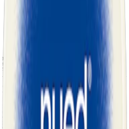
Snustyp:
white portion
Torrhet:
torr
Styrka
:
starkt snus
Format/storlek:
slim
Smak:
tobak
/
mint
Ingredienser:
vatten, tobak (innehåller nikotin), salt,
fuktighetsbevarande medel (E 1520), surhetsreglerande medel (E
500), aromer samt sötningsmedel (E950, acesulfam k).
Om Nick & Johnny Green Ice Stark Slim
White
Nick & Johnny Green Ice kombinerar de närbesläktade smakerna
spearmint och pepparmint. Spearmint, eller grönmynta som det
också heter, bjuder på en söt och mjuk smakprofil, medan
pepparmint ger en skarpare kylningseffekt. Sammansättningen ger
en balanserad mintupplevelse.