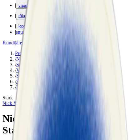
|
vape
|
rökning
|
iqos
|
snuskuriren
Kundtjänst
|
Varumärken
Produkter
/
Nick & Johnny
/
Snus
/
Vit Portion
/
Slim
/
Stark
/
Mint
Stark
Nick & Johnny
Nick & Johnny Green Ice
Stark Slim White