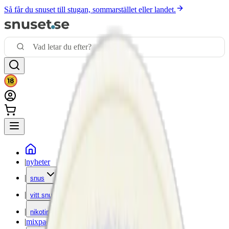
Så får du snuset till stugan, sommarstället eller landet.
|
nyheter
|
snus
|
vitt snus
|
nikotinfritt
|
mixpack