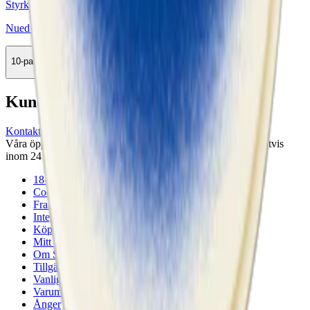
Styrka Normal · Slim
Nued Icy Mint 2
10-pack
289,90 kr
Köp
Kundservice
Kontakta oss
Våra öppettider är: Alla dagar 08:00 - 18:00 Vi svarar vanligtvis
inom 24 timmar på vardagar.
18-årsgräns
Cookiepolicy
Frakt- och leveransvillkor
Integritetspolicy
Köpvillkor
Mitt konto
Om Snuset.se
Tillgänglighetsredogörelse
Vanliga frågor
Varumärken
Ånger