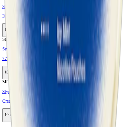
Styrka Normal · Slim
ICE Cool Mint 6 mg
10-pack
285,50 kr
Köp
Stark
Styrka Stark · Slim
77 Ice Mint 3
10-pack
329,90 kr
Köp
Mild
Styrka Mild · Slim
Cream Cold As Ice Cool Mint 2
10-pack
299,50 kr
Köp