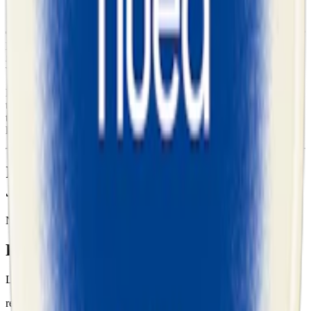
Snuset, en del av Nick & Johnny-serien från av
Swedish Match
, är
ett
slim white portion
där varje dosa innehållande hela 24
snus
. Varje
prilla väger 0,8 gram och har ett nikotininnehåll på 11,2 mg (vilket
gör Nick & Johnny Green Ice till ett starkt snus). Den totala snus-
vikten per dosa är 19,2 gram.
Detta traditionella snus är tillverkat av vatten, salt, tobak, diverse
typiska snus-tillsatser och aromer. Den slimma formen av prillan är
torr på ytan, men innehåller en fuktig kärna, vilket säkerställer en
långvarig smakrelease och minskad rinnighet.
Information om varumärket Nick &
Johnny
Nick & Johnny är ett snus som först lanserades i Norge.
Färskt snus
Läs mer om hur du förvarar Nick & Johnny Green Ice Slim
här
relaterade produkter