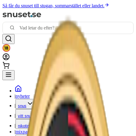
Så får du snuset till stugan, sommarstället eller landet.
|
nyheter
|
snus
|
vitt snus
|
nikotinfritt
|
mixpack