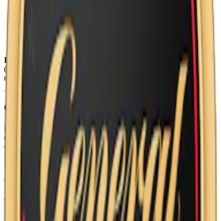
Styrka
:
normalstarkt snus
Format/storlek:
original/large
Smak:
tobak/citrus
Ingredienser:
vatten, salt, tobak, fuktighetsbevarande medel
(E1520, propan-1,2-diol), surhetsreglerande medel (E500,
natriumkarbonater), samt aromer såsom rökarom.
Om General Portion
Klassikern General Portion har en tydlig tobakssmak med inslag av
citrusfrukten bergamott. Noter av te (framför allt Earl Grey), läder
och hö ger General dess klassiska snussmak. Den fullstora och
fuktiga prillan innehåller 8,5 mg. nikotin vilket är att betrakta som
normalstarkt.
General lanserades som portionssnus 1985. Idag innehåller en dosa
24 prillor som var och en väger 1 g. Det totala nikotininnehållet i en
dosa är 204 mg. General snus har länge varit ett av de mest sålda
snusen i Sverige. Generals portionssnus finns också som
white
portion.