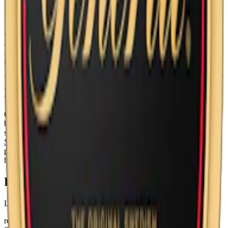
General Portion fick design och ny dosa 2023
OBS!
Under hösten 2023 fick General Portion en ny design på
dosan. Ovan till vänster ser du den utgående, äldre varianten. Ovan
till höger ser du den nya dosan. Under en övergångsperiod kunde
båda dosorna förekomma.
Information om varumärket General
General, snuset som är känt för sin traditionella smak av tobak och
bergamott, kom ut på den svenska marknaden redan 1866 tack vare
snustillverkaren J.A. Boman. Idag tillverkas
General snus
av
Swedish Match
och det finns över 10 varianter inom lössnus,
portion, minisnus och white portion. General är en klassiker som
håller på tradition men som vågar utmana.
Färskt snus
Läs mer om hur du förvarar General Portion
här
relaterade produkter