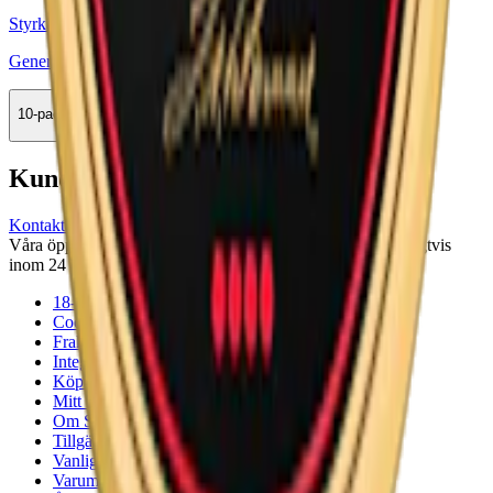
Styrka Extra Stark · Large
General Extra Stark Portion
10-pack
444,50 kr
Köp
Kundservice
Kontakta oss
Våra öppettider är: Alla dagar 08:00 - 18:00 Vi svarar vanligtvis
inom 24 timmar på vardagar.
18-årsgräns
Cookiepolicy
Frakt- och leveransvillkor
Integritetspolicy
Köpvillkor
Mitt konto
Om Snuset.se
Tillgänglighetsredogörelse
Vanliga frågor
Varumärken