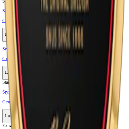
Stark
Styrka Stark · Large
General Strong Original Portion
10-pack
444,50 kr
Köp
Styrka Normal · Large
Grov Portion
10-pack
479,50 kr
Köp
Stark
Styrka Stark · Large
General One White Portion
1-pack
35,90 kr
Köp
Extra Stark