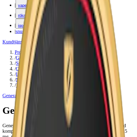
|
vape
|
rökning
|
iqos
|
snuskuriren
Kundtjänst
|
Varumärken
Produkter
/
General
/
Snus
/
Original Portion
/
Large
/
Normal
/
Traditionell
General
General Portion
General Portion är ett klassiskt snus med tydlig tobakssmak med
komplexa toner av citrus, läder och hö. Varje prilla innehåller 8,5
mg. nikotin och kommer i large/original.