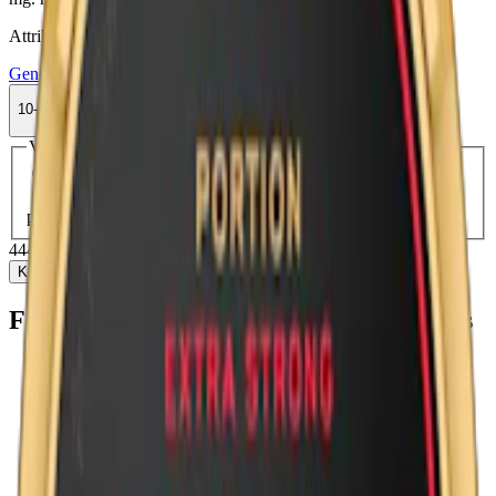
Attribut
General
Large
Normal
Original Portion
Snus
Traditionell
10-pack
444,50 kr
Köp
Välj antal dosor
1-pack
49,50 kr
49,50 kr
/st
10-pack
444,50 kr
44,45 kr
/st
30-pack
1 327,50 kr
44,25 kr
/st
50-
pack
2 197,50 kr
43,95 kr
/st
444,50 kr
/
10-pack
Köp
Fakta om General Original Portionssnus
Varumärke:
General
Tillverkare:
Swedish Match
Snustyp:
original portion
Torrhet:
normal