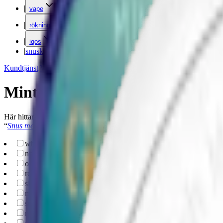
|
vape
|
rökning
|
iqos
|
snuskuriren
Kundtjänst
|
Varumärken
Mint snus
Här hittar du snus med mintsmak från
Kapten
,
Skruf
,
Nick and Joh
“
Snus med smak
“.
white-portion
(
19
)
np
(
1
)
original-portion
(
1
)
regular
(
10
)
slim
(
6
)
mini
(
2
)
superslim
(
2
)
normal
(
10
)