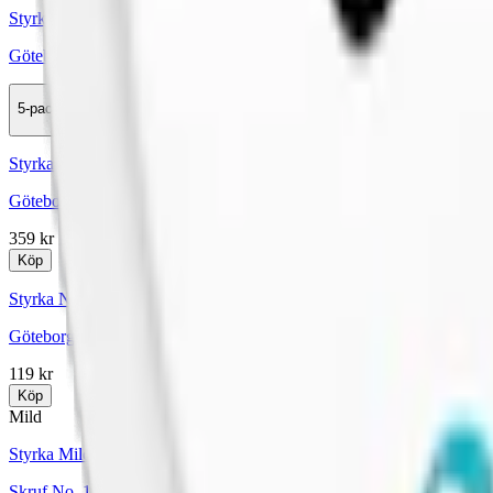
Styrka Normal · Large
Göteborgs Rapé Mint Vit portion
5-pack
177,50 kr
Köp
Styrka Normal · Large
Göteborgs Rapé Vit Portion + Mint Mixpack 11-p
359 kr
Köp
Styrka Normal · Large
Göteborgs Rapé Vit Portion Mixpack 3-p
119 kr
Köp
Mild
Styrka Mild · Superslim
Skruf No. 10 Fresh Superslim White Portion