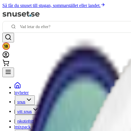
Så får du snuset till stugan, sommarstället eller landet.
|
nyheter
|
snus
|
vitt snus
|
nikotinfritt
|
mixpack