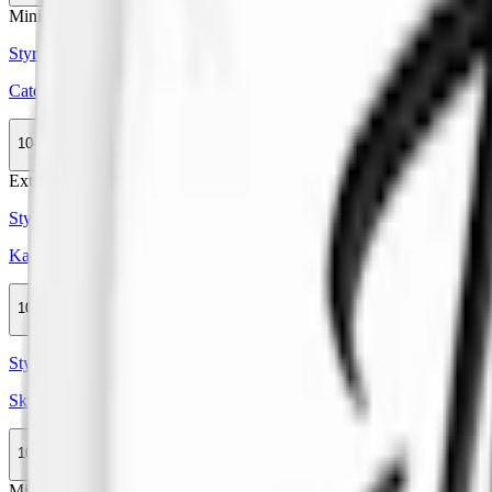
Mini
Styrka Normal · Mini
Catch Spearmint White Mini
10-pack
389,50 kr
Köp
Extra Stark
Styrka Extra Stark · Large
Kapten Mint X-Stark Vit Portion
10-pack
259,90 kr
Köp
Styrka Normal · Slim
Skruf No. 02 Fresh Slim White Portion
10-pack
499,50 kr
Köp
Mini