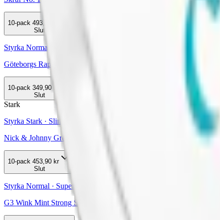
10-pack
493,50 kr
Slut
Styrka Normal · Large
Göteborgs Rapé Masthugget Vit Portion
10-pack
349,90 kr
Slut
Stark
Styrka Stark · Slim
Nick & Johnny Green Ice Stark Slim White
10-pack
453,90 kr
Slut
Styrka Normal · Superslim
G3 Wink Mint Strong Superslim White