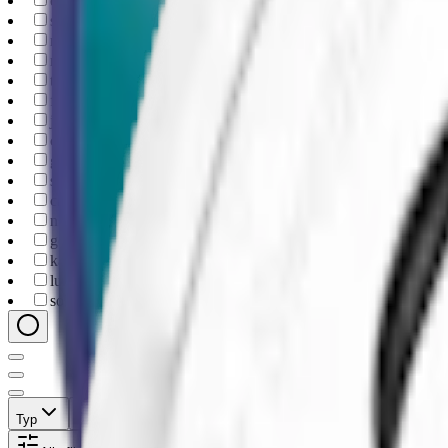
extra-strong
(
8
)
strong
(
2
)
mild
(
1
)
mint
(
20
)
traditional
(
4
)
fruit
(
2
)
juniper
(
2
)
citrus
(
1
)
goteborgs-rape
(
4
)
skruf
(
4
)
catch
(
3
)
nick-and-johnny
(
3
)
general-g3
(
2
)
kapten
(
2
)
lundgrens
(
1
)
soldat
(
1
)
Typ
Format
Styrka
Smak
Märke
Pris