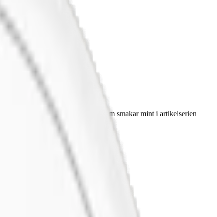
na och spearmint. Läs mer om snus som smakar mint i artikelserien