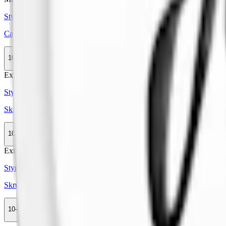
Styrka Normal · Mini
Catch Eucalyptus White Mini
10-pack
389,50 kr
Köp
Extra Stark
Styrka Extra Stark · Slim
Skruf No. 04 Fresh Stark Slim White Portion
10-pack
493,50 kr
Köp
Extra Stark
Styrka Extra Stark · Slim
Skruf No. 05 Fresh Extra Stark Slim White Portion
10-pack
493,50 kr
Köp