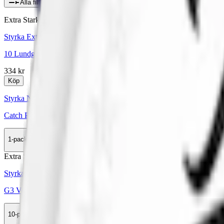
Alla filter
Extra Stark
Styrka Extra Stark · Large
10 Lundgrens Skåne Stark + 1 Aros Frostnatt
334 kr
Köp
Styrka Normal · Slim
Catch Peppermint Slim White
1-pack
35,50 kr
Köp
Extra Stark
Styrka Extra Stark · Slim
G3 Volt Super Strong Slim White Dry
10-pack
439,50 kr
Köp