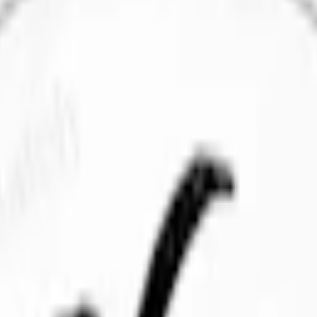
nny
med flera. Mint finns i flera varianter: t.ex. pepparmint, vintergrö