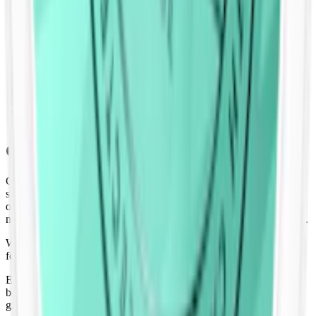
Licorice Minisnus.
Catch Licorice White Mini
:
3,6
(milt snus med lägre
nikotininnehåll) Denna Catch snus hette tidigare Catch Dry
Licorice Mini.
Catch Passion White Mini:
3,6
(milt snus med lägre
nikotininnehåll)
OBS! Tillverkas inte längre
Catch Eucalyptus White Portion:
7,2
(normalstarkt snus)
OBS! Tillverkas inte längre
Catch Licorice White Portion:
7,2
(normalstarkt snus)
OBS!
Tillverkas inte längre
Catch snus – format och storlekar
Catch finns i flera olika storlekar och format från liten minisnus till
större slim portionssnus. Formaten varierar från de fuktigare
original-prillorna som ger en snabbare release av både smak och
nikotin, till de torrare white-prillorna som finns i både mini och slim.
White-prillorna har en torrare yta som minskar rinnighet och
förlänger smakupplevelsen.
En Catch Licorice White Mini väger endast 0,42 gram vilket är
betydligt mindre än Catch Apple Slim White där prillan väger 0,8
gram. Catch fanns tidigare också som slim portionssnus under