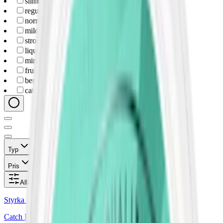
slim
(
4
)
regular
(
2
)
normal
(
7
)
mild
(
3
)
strong
(
1
)
liquorice
(
4
)
mint
(
4
)
fruit
(
3
)
berry
(
1
)
catch
(
11
)
Typ
Format
Styrka
Smak
Märke
Pris
Relevans
Alla filter
Styrka Normal · Slim
Catch Peppermint Slim White