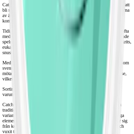
Catch lanserades av Swedish Match 1984. Denna lansering kom att
bli starten på en revolution inom snusindustrin som vi ser effekterna
av än i dag. Catch kom att bli det första smaksatta snuset på den
kommersiella marknaden.
Tidigare var snus främst förknippat med en robust tobakssmak, ofta
med milda toner av citrus så som bergamott. Men Catch förändrade
spelreglerna genom att lansera snus med uttalade smaker som lakrits,
eukalyptus och spearmint, vilket banade väg för en helt ny
snussorter.
Med åren har Catch fortsatt att ligga i framkant för innovation inom
svenskt snus. Produkter som Catch Dry har introducerats för att
möta efterfrågan på snus som rinner mindre och lång smakrelease,
vilket uppnås genom att hålla fukthalten på en mycket låg nivå.
Sortimentet har också utökats med minisnus och slim under
varumärket XR (XR finns inte länge i produktion).
Catch har särskilt utmärkt sig genom sin förmåga att kombinera
traditionella och innovativa smaker. Exempelvis kombinerar
varianten Hallon och Lakrits i XR-serien både söta och kryddiga
element, vilket ger en unik och komplex smakprofil som skiljer sig
från konkurrenternas erbjudanden. Sedan starten 1984 har Catch
vuxit till att bli en ikon inom snuskulturen.