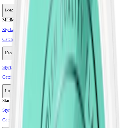
1-pack
35,50 kr
Köp
Mild
Mini
Styrka Mild · Mini
Catch Licorice White Mini
10-pack
389,50 kr
Köp
Styrka Normal · Slim
Catch Apple Slim White
1-pack
34,50 kr
Köp
Stark
Styrka Stark · Slim
Catch Peach Slim White Strong