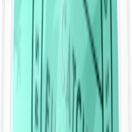
Slut
Styrka Normal · Large
Catch Eucalyptus White Portion
10-pack
369,90 kr
Slut
Föregående
1
Nästa
Om Catch snus
Catch från
Swedish Match
är känt som det första smaksatta snuset.
Catch är ett
snus
som redan från början utmanade konventionerna