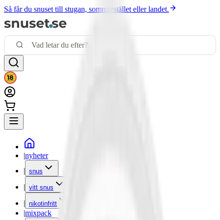
Så får du snuset till stugan, sommarstället eller landet.
|
nyheter
|
snus
|
vitt snus
|
nikotinfritt
|
mixpack