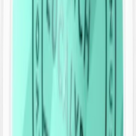
genom att 1984 introducera smaker som lakrits, vilket markerade en
avgörande vändpunkt från de traditionellt tobaksdominerade
snussmakerna.
Med tiden har Catch utvecklat flera produkter som Catch Dry,
minisnus
och slim under varumärket
XR snus
. Catch finns idag i
sju varianter.
Nyheter om Catch
1984
: varumärket Catch lanseras av Swedish Match som det
första smaksatta snuset på den svenska marknaden.
Oktober 2011
: Catch lanserar snuset Catch Eucalyptus Vit
Portion med smak av ljus tobak, mint och eukalyptus.
December 2012
: Catch Dry Eucalyptus Mini, Catch Dry
Licorice Mini, Catch Licorice Mini, Catch Spearmint Mini
och Catch Licorice Vit Portion lanseras på den svenska
marknaden.
Januari 2025
: Swedish Match uppdaterar namn, design och
recept. Fullstora prillor (large original) utgår ur sortimentet).
Catch snus – smaker
Catch revolutionerade snusmarknaden genom att vara världens