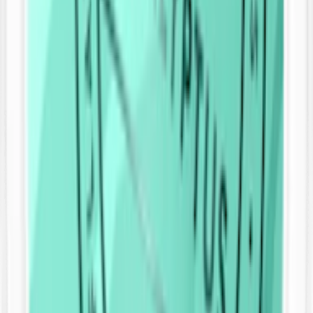
första smaksatta portionssnus. När traditionellt snus smakade tobak,
ibland med inslag av citrus, bröt Catch ny mark med smaker som
lakrits, eukalyptus och spearmint.
Även idag är Catch ett snus med ovanligt många smaker. Catch
Licorice har en tydlig lakritssmak med örtiga undertoner, Catch
Eucalyptus domineras av en tydlig smak av mint. Catch Spearmint
kombinerar den svala och klara smaken av spearmint med en touch
av pepparmint.
Tidigare fanns en Catch med den unika kombinationen Hallon och
Lakrits under varumärket XR snus.
Alla Catch smaker
Catch Eucalyptus (eukalyptus)
Catch Licorice (lakrits)
Catch Peppermint (pepparmint)
Catch Apple (äpplen och apelsin)
Catch Spearmint (spearmint, även kallad grönmynta eller
krusmynta)
Catch Peach (persika)
Catch Passion (passionsfrukt)
OBS! Tillveras inte längre