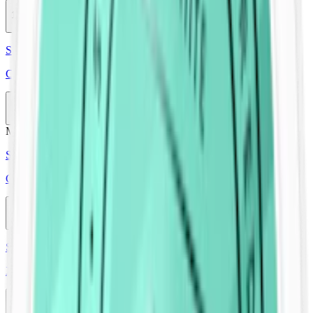
10-pack
389,50 kr
Köp
Styrka Normal · Large
Catch Licorice White Portion
10-pack
369,90 kr
Slut
Mild
Mini
Styrka Mild · Mini
Catch Passion White Mini
10-pack
369,90 kr
Slut
Styrka Normal · Slim
XR Catch Hallon Lakrits Slim White Portion
10-pack
289,50 kr