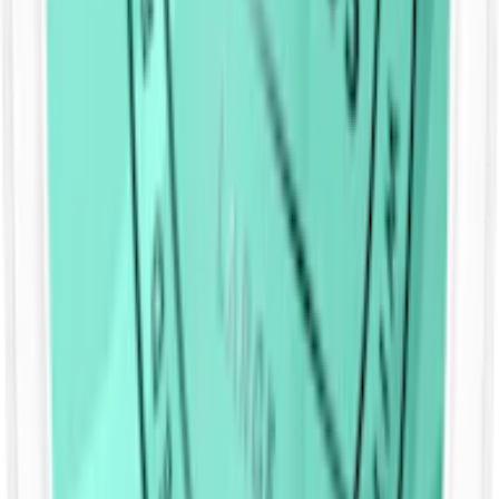
Catch Raspberry Licorice (hallon och saltlakrits)
OBS!
Tillveras inte längre
Catch snus – nikotinstyrka
Catch från Swedish Match kommer i nikotinstyrkor från mild till
starkt snus
. Det finns och har heller aldrig funnit ett nikotinfritt
Catch-snus. Catch finns heller inte som extra starkt snus.
Catch nikotinstyrkor (milligram nikotin per prilla)
Catch Peppermint Slim White
:
7,2
(normalstarkt snus)
Catch Spearmint White Mini
:
4,0
(milt snus med lägre
nikotininnehåll) Denna Catch snus hette tidigare Catch
Spearmint Minisnus.
Catch Eucalyptus White Mini
:
3,6
(milt snus med lägre
nikotininnehåll) Denna Catch snus hette tidigare Catch Dry
Eucalyptus Minisnus.
Catch Apple Slim White
:
6,8
(normalstarkt snus)
Catch Peach Slim White Strong
:
11,2
(starkt snus)
Catch Licorice Original Mini
:
4,2
(milt snus med lägre
nikotininnehåll) Denna Catch snus hette tidigare Catch