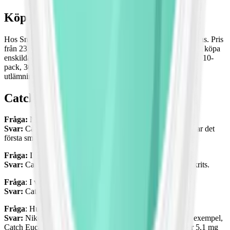
Köp Catch snus online
Hos Snuset.se erbjuder vi dig ett komplett utbud av Catch snus. Pris
från 23,95 kr/dosan. Det är helt upp till dig om du föredrar att köpa
enskilda dosor, eller väljer att beställa i större mängder såsom 10-
pack, 30-pack eller 5-pack. Beställd hem, till en box eller
utlämningsställe. OBS! Vi kontrollerar ålder i samtliga fall.
Catch snus – frågor och svar
Fråga:
När lanserades Catch?
Svar:
Catch snus lanserades av Swedish Match 1984 och var det
första smaksatta snuset på marknaden.
Fråga:
I vilka smaker finns Catch snus?
Svar:
Catch finns med smak av mint, äpple, persika och lakrits.
Fråga
: I vilka format finns Catch-snus?
Svar:
Catch finns som minisnus och slim portionssnus.
Fråga
: Hur mycket nikotin innehåller Catch?
Svar:
Nikotininnehållet varierar beroende på produkt. Till exempel,
Catch Eucalyptus Mini och Catch Licorice Mini innehåller 5,1 mg