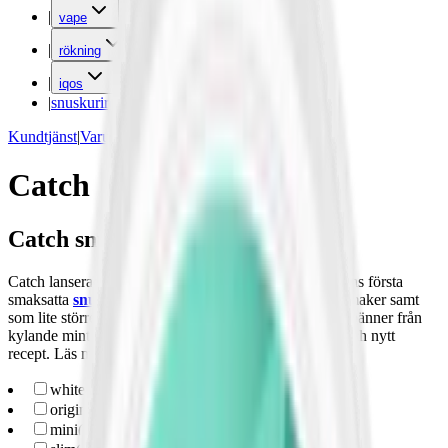
|
vape
|
rökning
|
iqos
|
snuskuriren
Kundtjänst
|
Varumärken
Catch
Catch snus
Catch lanserades 1984 av
Swedish Match
som världens första
smaksatta
snus
. Catch snus finns som
minisnus
i tre smaker samt
som lite större slim i ytterligare tre smaker. Smakerna spänner från
kylande mint till söt frukt. 2025 fick Catch ny design och nytt
recept. Läs mer längre ner på denna sida.
white-portion
(
10
)
original-portion
(
1
)
mini
(
5
)