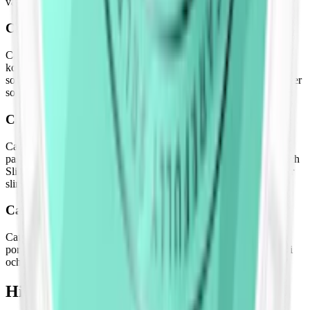
varumärket XR.
Catch Mini
Catch Mini har prillor vars diskretion och bekvämlighet inte
kompromissar med vare sig smak eller styrka. Små, diskreta prillor
som enkelt kan döljas under läppen. Catch Mini finns i olika smaker
som lakrits, spearmint och eukalyptus.
Catch Slim
Catch Slim från Swedish Match är framtaget för diskretion och
passform utan att kompromissa med smak eller nikotinstyrka. Catch
Slim finns i smaker såsom mint, äpple och persika. Det som skiljer
slim från mini är att slim ger en lite fylligare känsla under läppen.
Catch Original
Catch Original, även känd som Catch Large, är ett klassiskt
portionssnus med en fullstor prilla. Prillorna är större än både mini
och slim. Denna storlek utgick ur sortimentet under januari 2025.
Historien bakom snusmärket Catch