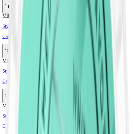
1-pack
34,50 kr
Köp
Mild
Mini
Styrka Mild · Mini
Catch Licorice Original Mini
10-pack
389,50 kr
Köp
Mini
Styrka Normal · Mini
Catch Spearmint White Mini
10-pack
389,50 kr
Köp
Mini
Styrka Normal · Mini
Catch Eucalyptus White Mini