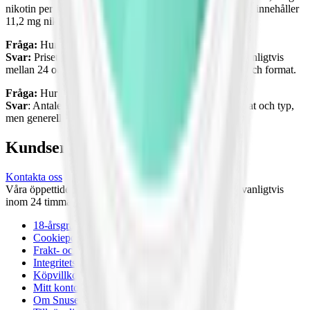
nikotin per prilla, medan Catch Peach Slim White Strong innehåller
11,2 mg nikotin per prilla.
Fråga:
Hur mycket kostar en dosa Catch snus?
Svar:
Priset på en dosa Catch varierar, men det ligger vanligtvis
mellan 24 och 39 kronor per dosa, beroende på variant och format.
Fråga:
Hur många prillor finns det i en dosa Catch?
Svar
: Antalet prillor per dosa varierar beroende på format och typ,
men generellt innehåller en dosa 20 till 24 prillor.
Kundservice
Kontakta oss
Våra öppettider är: Alla dagar 08:00 - 18:00 Vi svarar vanligtvis
inom 24 timmar på vardagar.
18-årsgräns
Cookiepolicy
Frakt- och leveransvillkor
Integritetspolicy
Köpvillkor
Mitt konto
Om Snuset.se