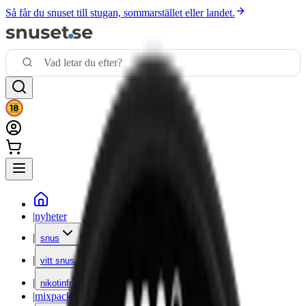
Så får du snuset till stugan, sommarstället eller landet.
|
nyheter
|
snus
|
vitt snus
|
nikotinfritt
|
mixpack