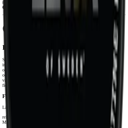
nytt namn. Catch Licorice Minisnus heter nu
Catch Licorice
Original Mini
.
Information om varumärket Catch
Sedan 1984 har
Catch snus
från
Swedish Match
varit pionjären
inom smaksatt snus. Med varianter som Catch Dry Licorice Mini
och
XR Catch Hallon Lakrits Slim
, erbjuder Catch både diskreta
och smakrika alternativ. Ett snus för snusare som söker smak och
variation. 2025 fick samtliga Catch ny dosa och ny design. Vissa
fick uppdaterade recept. Läs mer om detta på produktsidan.
Färskt snus
Läs mer om hur du förvarar Catch Licorice Original Mini
här
relaterade produkter
Mild
Mini