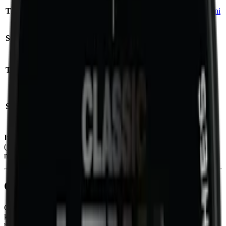
Tillverkare:
Swedish Match
Format/storlek:
mini
Styrka:
milt snus
Antal prillor:
20 st
Nikotin per prilla:
Torrhet:
normal
4,2 mg
Nettovikt per dosa:
Snustyp:
original portionssnus
10,4 g
Ingredienser:
tobak, vatten, växtfiber, fuktighetsbevarande medel
(E1520, propylenglykol), salt, surhetsreglerande medel (E500,
natriumkarbonater) samt aromer (bland annat rökarom).
Om Catch Licorice Original Mini
Catch Licorice Original Mini är ett klassiskt
snus
i miniformat som
kombinerar tradition och diskret format. Den har en mild och
balanserad tobakssmak som lyfts av toner av lakrits och salmiak. De