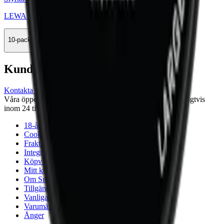
LEWA Classic Liquorice
10-pack
335,90 kr
Köp
Kundservice
Kontakta oss
Våra öppettider är: Alla dagar 08:00 - 18:00 Vi svarar vanligtvis
inom 24 timmar på vardagar.
18-årsgräns
Cookiepolicy
Frakt- och leveransvillkor
Integritetspolicy
Köpvillkor
Mitt konto
Om Snuset.se
Tillgänglighetsredogörelse
Vanliga frågor
Varumärken
Ånger