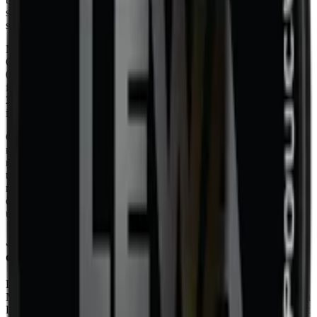
subtila noterna av torkade örter kompletterar helheten och skapar en
smak som är både nyanserad och unik.
Med sin fuktiga yta och högre fukthalt på 51 % ger Catch Licorice
Original Mini en snabb och kraftig smakrelease. Med en vikt på
0,52 gram per prilla är Catch Licorice Original Mini ett diskret val
för dig som vill ha ett mindre portionssnus. Dosan innehåller totalt
20 prillor och har en nettovikt på 10,4 gram. Se komplett
innehållsförteckning med e-nummer längre upp på denna sida.
Catch Licorice Original Mini är ett mildare snus med ett
nikotininnehåll på 4,2 mg per prilla, vilket motsvarar 0,8 % av
nettovikten. Catch tillverkas av Swedish Match, som sedan ett par år
tillbaka är en del av Philip Morris. Catch Licorice Original Mini har
nyligen bytt namn och design, vilket gör att du under en
övergångsperiod kan få dosor i både den nya och den tidigare
utformningen.
Januari 2025: Alla Catch får uppdaterad design och
dosa
I januari 2025 får det klassiska smaksatta snuset Catch från Swedish
Match en helt ny design, nytt namn och i vissa fall nytt recept. Catch
Licorice Original Mini behåller sitt recept men får en ny dosa och ett