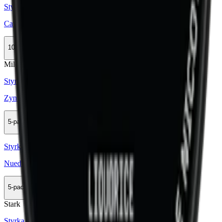
Styrka Mild · Mini
Catch Licorice White Mini
10-pack
389,50 kr
Köp
Mild
Mini
Styrka Mild · Mini
Zyn Black Licorice Mini 2
5-pack
154,50 kr
Köp
Styrka Normal · Slim
Nued Salty Licorice 2
5-pack
144,90 kr
Köp
Stark
Styrka Stark · Large