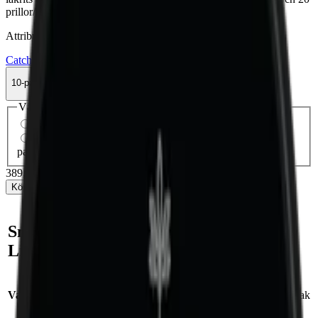
prillor/dosa.
Attribut
Catch
Lakrits
Mild
Mini
Original Portion
Snus
10-pack
389,50 kr
Köp
Välj antal dosor
1-pack
43,90 kr
43,90 kr
/st
10-pack
389,50 kr
38,95 kr
/st
30-pack
1 156,80 kr
38,56 kr
/st
50-
pack
1 899 kr
37,98 kr
/st
389,50 kr
/
10-pack
Köp
Snabb fakta om Catch
Licorice Original Minisnus
Varumärke:
Catch
Smak:
lakrits
/salmiak