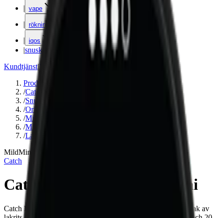
|
vape
|
rökning
|
iqos
|
snuskuriren
Kundtjänst
|
Varumärken
Produkter
/
Catch
/
Snus
/
Original Portion
/
Mini
/
Mild
/
Lakrits
Mild
Mini
Catch
Catch Licorice Original Mini
Catch Licorice Original Mini är en klassisk miniprilla med smak av
lakrits och salmiak. Snabb smakrelease, 4,2 mg nikotin/prilla och 20