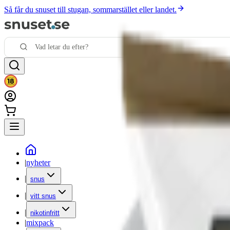
Så får du snuset till stugan, sommarstället eller landet.
|
nyheter
|
snus
|
vitt snus
|
nikotinfritt
|
mixpack