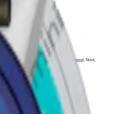
och återfinns bland annat från varumärken som
Genera
l, Skruf,