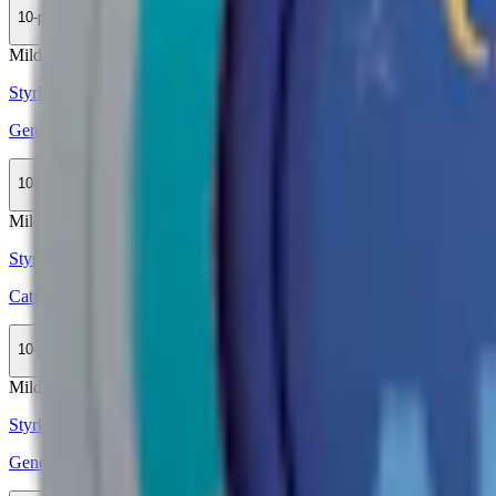
10-pack
389,50 kr
Köp
Mild
Mini
Styrka Mild · Mini
General Portion Minisnus
10-pack
389,50 kr
Köp
Mild
Mini
Styrka Mild · Mini
Catch Licorice Original Mini
10-pack
389,50 kr
Köp
Mild
Mini
Styrka Mild · Mini
General White Minisnus