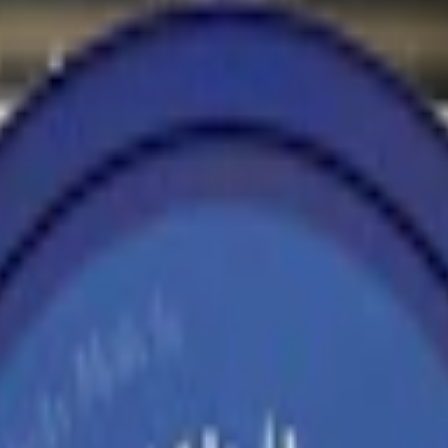
oss på snuset.se innebär det snus med nikotin upp till 6 mg per prilla 