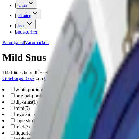
|
vape
|
rökning
|
iqos
|
snuskuriren
Kundtjänst
|
Varumärken
Mild Snus
Här hittar du traditionellt tobakssnus som klassas som milt snus. Hos 
Göteborgs Rapé
och
Catch
.
white-portion
(
4
)
original-portion
(
2
)
diy-snus
(
1
)
mini
(
5
)
regular
(
1
)
superslim
(
1
)
mild
(
7
)
liquorice
(
2
)