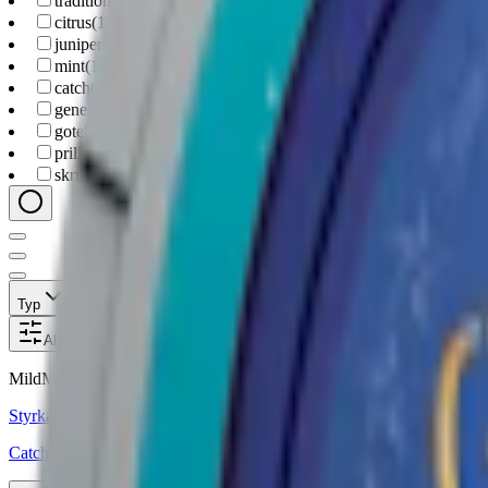
traditional
(
2
)
citrus
(
1
)
juniper
(
1
)
mint
(
1
)
catch
(
2
)
general
(
2
)
goteborgs-rape
(
1
)
prillan
(
1
)
skruf
(
1
)
Typ
Format
Styrka
Smak
Märke
Pris
Alla filter
Mild
Mini
Styrka Mild · Mini
Catch Licorice White Mini