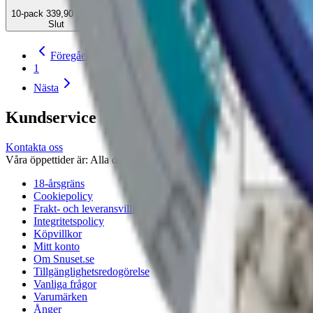
10-pack
339,90 kr
Slut
Föregående
1
Nästa
Kundservice
Kontakta oss
Våra öppettider är: Alla dagar 08:00 - 18:00 Vi svarar vanligtvis ino
18-årsgräns
Cookiepolicy
Frakt- och leveransvillkor
Integritetspolicy
Köpvillkor
Mitt konto
Om Snuset.se
Tillgänglighetsredogörelse
Vanliga frågor
Varumärken
Ånger