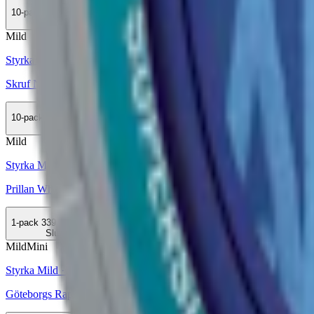
10-pack
389,50 kr
Köp
Mild
Styrka Mild · Superslim
Skruf No. 10 Fresh Superslim White Portion
10-pack
493,50 kr
Slut
Mild
Styrka Mild · Large
Prillan White Portion
1-pack
339,90 kr
Slut
Mild
Mini
Styrka Mild · Mini
Göteborgs Rapé White Mini