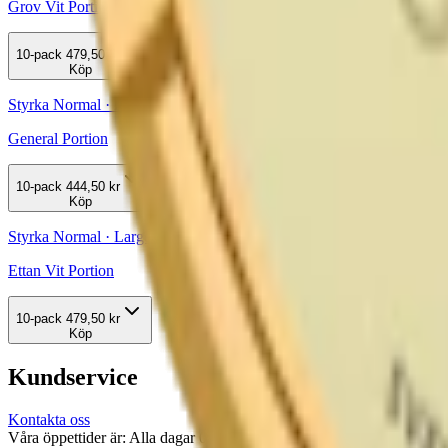
Grov Vit Portion
10-pack
479,50 kr
Köp
Styrka Normal · Large
General Portion
10-pack
444,50 kr
Köp
Styrka Normal · Large
Ettan Vit Portion
10-pack
479,50 kr
Köp
Kundservice
Kontakta oss
Våra öppettider är: Alla dagar 08:00 - 18:00 Vi svarar vanligtvis ino