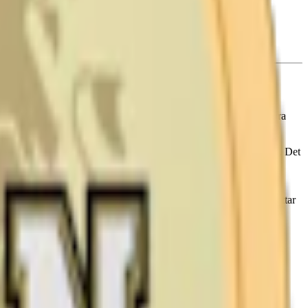
är Prillans snus torra och neutrala, vilket gör att du själv kan styra
r.
igger på 1,3 %, vilket motsvarar ungefär 4,3 mg nikotin per prilla. Det
 eventuella aromer enligt receptet som följer med (det finns även
ett stort antal prillor. Recept och instruktioner för beredning hittar