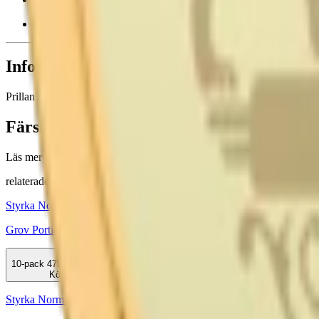
Mer snusarom ger påtagligare smak. Tänk på att börja försiktig
Information om varumärket Prillan
Prillan är mest känd för sina snussatser. Tidigare, innan skattehöjninge
Färskt snus
Läs mer om hur du förvarar Prillan Portion
här
relaterade produkter
Styrka Normal · Large
Grov Portion
10-pack
479,50 kr
Köp
Styrka Normal · Large