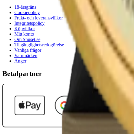
18-årsgräns
Cookiepolicy
Frakt- och leveransvillkor
Integritetspolicy
Köpvillkor
Mitt konto
Om Snuset.se
Tillgänglighetsredogörelse
Vanliga frågor
Varumärken
Ånger
Betalpartner