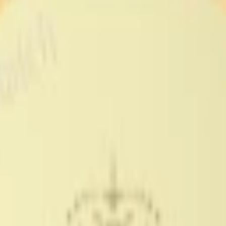
fuktar och smaksätter själv ditt snus efter recept.