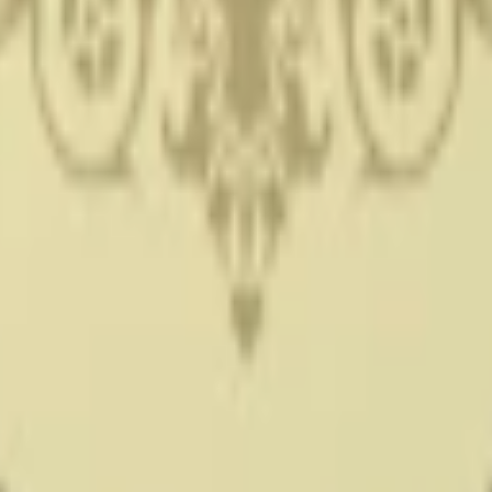
m 24 timmar på vardagar.