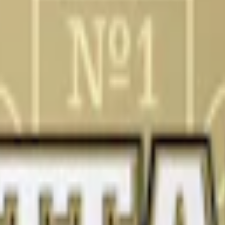
ionssnus helt enligt dina egna preferenser. Till skillnad från färdigt snus 
gerar utmärkt att använda som den är eller att variera med olika arome
ehåller cirka 500 prillor med en vikt på 0,33 gram styck. Nikotinhalten l
ken. Innan du använder prillorna fuktar du dem med vatten och tillsätter
an Portion får du en snussats på 165 gram torr (345 gram fuktad) som ger 