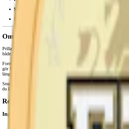
Smak:
tobak
Ingredienser:
råtobak, natriumkarbonat samt kryddor.
Om Prillan Portion
Prillan Portion är en snussats som ger dig möjligheten att skapa ett port
både smak och fuktighet. Basen har en traditionell tobakssmak som fun
Formatet är large/original och prillorna har klassisk format. Påsen inn
gör Prillan Portion till ett mildare snus jämfört med klassiska snusmär
längre ner på denna sida).
Snuset är tillverkat av råtobak, natriumkarbonat och kryddor. Med Prill
du längre ner på sidan.
Recept för Prillan Original Portion
Ingredienser
1 påse Prillan Original Portion