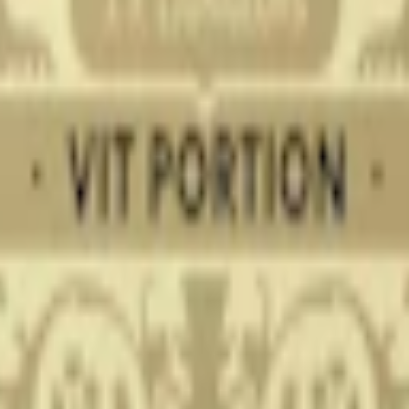
t för att undvika överdriven smak. Du kan inte minska smaken när arom
n på råtobak, tillverkade Prillan också snussatser för lössnus.