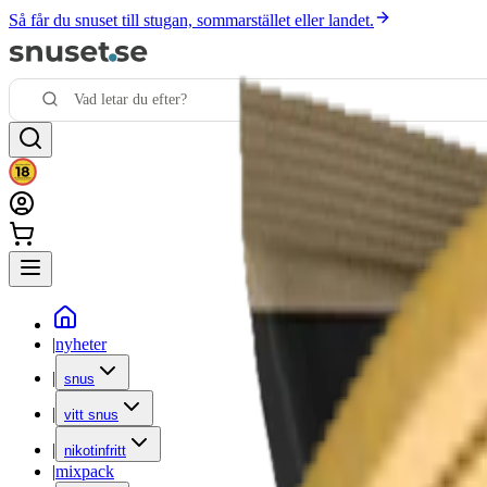
Så får du snuset till stugan, sommarstället eller landet.
|
nyheter
|
snus
|
vitt snus
|
nikotinfritt
|
mixpack