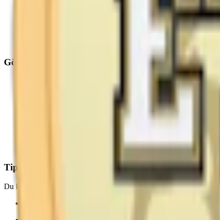
1 rågad matsked salt
1,8 dl varmt vatten (justera för torrare eller blötare prilla)
1–2 korkar snusarom (t.ex. Bergamott eller Lakrits)
Gör ditt snus så här
Blanda saltet i det varma vattnet tills det är helt upplöst
Tillsätt snusaromen direkt i saltlösningen
Häll vätskan i påsen med prillorna och förslut ordentligt
Skaka påsen försiktigt så vätskan fördelas jämnt i hela påsen
Förvara i kylskåp i minst 48 timmar, vänd påsen och skaka om e
Tips för alla Prillans snussatser
Du kan enkelt justera både fuktighet och smak genom att minska eller
Mer vatten = mer smak med rinnigare prillor
Mindre vatten = torrare prillor men längre release