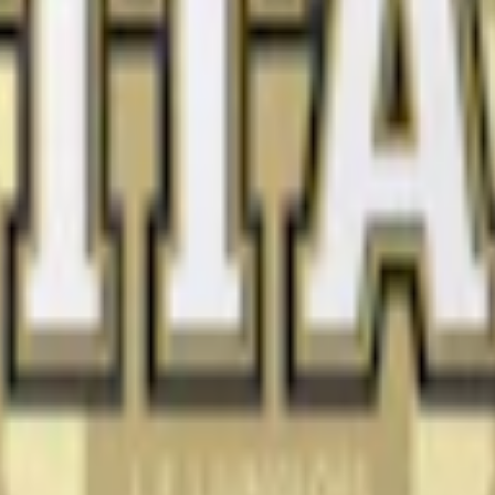
fter halva tiden
 öka dessa ingredienser: