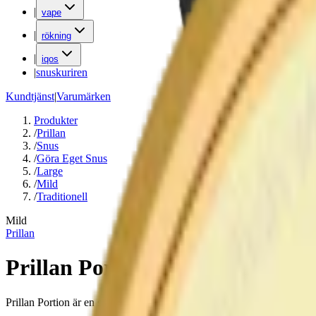
|
vape
|
rökning
|
iqos
|
snuskuriren
Kundtjänst
|
Varumärken
Produkter
/
Prillan
/
Snus
/
Göra Eget Snus
/
Large
/
Mild
/
Traditionell
Mild
Prillan
Prillan Portion
Prillan Portion är en snussats med ca 500 prillor i klassiskt format. Du 