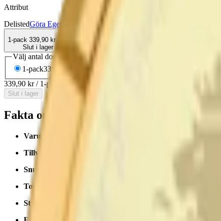
Attribut
Delisted
Göra Eget Snus
Large
Mild
Prillan
Snus
Traditionell
1-pack
339,90 kr
Slut i lager
Välj antal dosor
1-pack
339,90 kr
339,90 kr
/st
339,90 kr
/
1-pack
Slut i lager
Fakta om Prillan Original Portion Snussat
Varumärke:
Prillan
Tillverkare:
CBF Drinkit AB
Snustyp:
original portion
/
snussats
Torrhet:
torr
Styrka
: milt snus
Format/storlek:
original/large