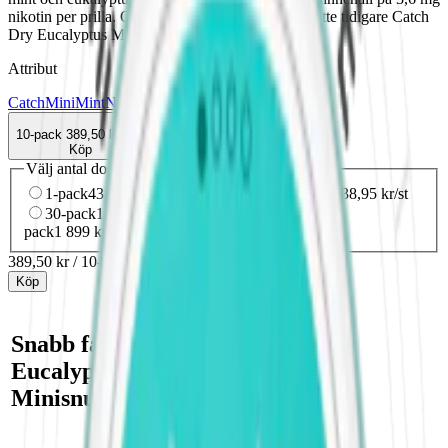
nikotin per prilla. OBS! Ny design och recept. Hette tidigare Catch
Dry Eucalyptus Minisnus.
Attribut
Catch
Mini
Mint
Normal
Snus
Vit Portion
10-pack
389,50 kr
Köp
Välj antal dosor
1-pack
43,90 kr
43,90 kr
/st
10-pack
389,50 kr
38,95 kr
/st
30-pack
1 156,80 kr
38,56 kr
/st
50-
pack
1 899 kr
37,98 kr
/st
389,50 kr
/
10-pack
Köp
Snabb fakta om Catch
Eucalyptus White
Minisnus