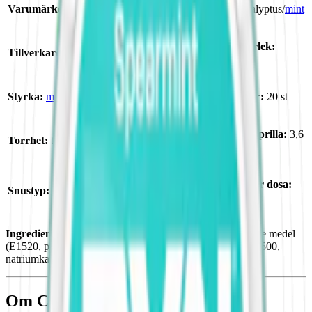
Varumärke:
Catch
Smak:
eukalyptus/
mint
Format/storlek:
Tillverkare:
Swedish Match
minisnus
Styrka:
milt snus med lägre nikotin
Antal prillor:
20 st
Nikotin per prilla:
3,6
Torrhet:
torr
mg
Nettovikt per dosa:
Snustyp:
white portion / vit portionssnus
8,4 g
Ingredienser:
tobak, vatten, växtfiber, fuktighetsbevarande medel
(E1520, propan-1,2-diol), salt, surhetsreglerande medel (E500,
natriumkarbonater) samt aromämnen.
Om Catch Eucalyptus Mini