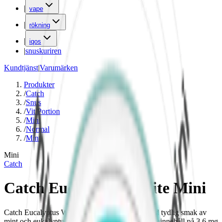
|
vape
|
rökning
|
iqos
|
snuskuriren
Kundtjänst
|
Varumärken
Produkter
/
Catch
/
Snus
/
Vit Portion
/
Mini
/
Normal
/
Mint
Mini
Catch
Catch Eucalyptus White Mini
Catch Eucalyptus White Mini är ett minisnus med tydlig smak av
mint och eukalyptus. Snus med ett mildare nikotininnehåll på 3,6 mg