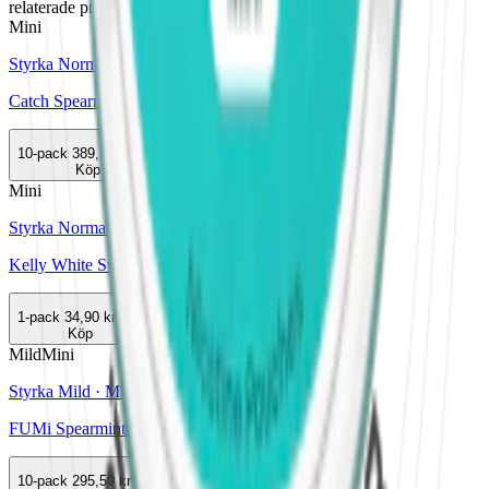
relaterade produkter
Mini
Styrka Normal · Mini
Catch Spearmint White Mini
10-pack
389,50 kr
Köp
Mini
Styrka Normal · Mini
Kelly White Sweet Peppermint Mini
1-pack
34,90 kr
Köp
Mild
Mini
Styrka Mild · Mini
FUMi Spearmint Mini 1
10-pack
295,50 kr