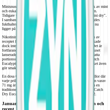
Minisnuset Catch Eucalyptus White Mini har en tydlig smak av mint
och eukalyptus. Prillorna är mindre än både original och slim.
Tidigare var detta snus från Swedish Match en så kallad "mini dry".
I samband med uppdateringen av receptet i januari 2025 höjdes
fukthalten från 26% till 46,5% vilket innebär att fuktigheten nu
ligger på den genomsnittliga nivån för en
miniprilla
.
Nikotininnehållet sänktes och i samband med uppdateringen av
receptet från 5,1 mg till 3,6 mg nikotin per prilla. Det påverkade
dock inte vilket kategori Catch Eucalyptus Mini hamnar i. Det är
fortfarande ett mildare snus med lägre nikotinstyrka. Minisnuset
lanserades i mitten av 1980-talet.
Catch
var det första smaksatta
portionssnuset att lanseras av Swedish Match. Tobaken i Catch
Eucalyptus White Mini är också något mildare i smaken vilket även
gör smaken mildare.
En dosa Catch Eucalyptus White Mini innehåller 20 miniprillor där
varje prilla innehåller 3,6 mg nikotin. Totalvikten är 8,4 gram varav
71 mg är nikotin. Själva prillan är mer än hälften så stor som en
traditionell prilla från Swedish Match. Snuset, som då hette Catch
Dry Eucalyptus, lanserades i Sverige den 15 december 2012.
Januari 2025: Catch får en uppdaterad design och
recept