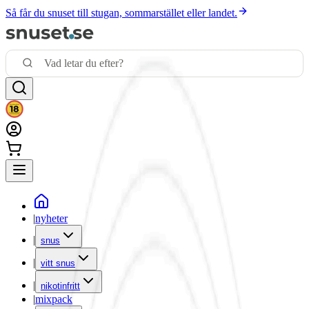
Så får du snuset till stugan, sommarstället eller landet.
|
nyheter
|
snus
|
vitt snus
|
nikotinfritt
|
mixpack