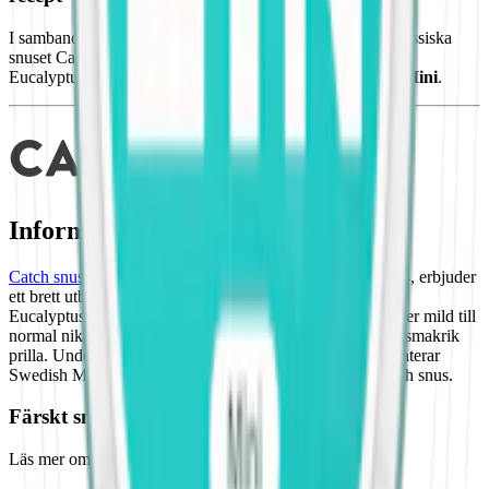
I samband med årskiftet uppdaterar Swedish Match det klassiska
snuset Catch men ny design, recept och namn. Catch Dry
Eucalyptus Minisnus heter nu
Catch Eucalyptus White Mini
.
Information om varumärket Catch
Catch snus
, som lanserades av Swedish Match redan 1984, erbjuder
ett brett utbud av
smaksatt snus
. Varianter som Catch Dry
Eucalyptus Mini och
Catch Licorice White Portion
erbjuder mild till
normal nikotinstyrka. Catch är ett t snus med en unik och smakrik
prilla. Under första kvartalet 2025 (januari till mars) uppdaterar
Swedish Match namn, design och recept på samtliga Catch snus.
Färskt snus
Läs mer om hur du förvarar Catch Eucalyptus Mini
här