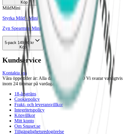
Köp
Mild
Mini
Styrka Mild · Mini
Zyn Spearmint Mini 1
5-pack
149,90 kr
Köp
Kundservice
Kontakta oss
Våra öppettider är: Alla dagar 08:00 - 18:00 Vi svarar vanligtvis
inom 24 timmar på vardagar.
18-årsgräns
Cookiepolicy
Frakt- och leveransvillkor
Integritetspolicy
Köpvillkor
Mitt konto
Om Snuset.se
Tillgänglighetsredogörelse