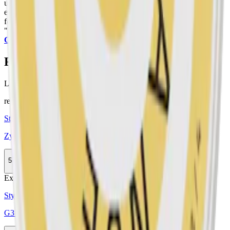
utvecklade den starka slimmade prillan. Med smaker som lakrits,
eukalyptus och bär samt styrkor från starkt till extra starkt snus
fortsätter G3 snus att utveckla det traditionella snuset. "G3" står för
"tredje generationens
General snus
" där generation 1 och 2 är
General Lös
respektive
General Portionssnus
.
Färskt snus
Läs mer om hur du förvarar G3 Extra Strong Slim
här
relaterade produkter
Styrka Normal · Slim
Zyn Citrus Slim 3
5-pack
142,90 kr
Köp
Extra Stark
Styrka Extra Stark · Superslim
G3 Strong Superslim White