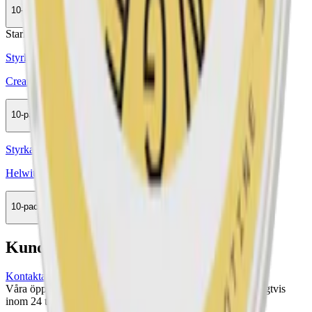
10-pack
399,90 kr
Köp
Stark
Styrka Stark · Slim
Cream Lemon Head X-Strong 4
10-pack
299,50 kr
Köp
Styrka Normal · Slim
Helwit Orange 3
10-pack
299,50 kr
Köp
Kundservice
Kontakta oss
Våra öppettider är: Alla dagar 08:00 - 18:00 Vi svarar vanligtvis
inom 24 timmar på vardagar.