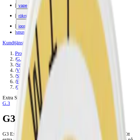
|
vape
|
rökning
|
iqos
|
snuskuriren
Kundtjänst
|
Varumärken
Produkter
/
G.3
/
Snus
/
Vit Portion
/
Slim
/
Extra Stark
/
Citrus
Extra Stark
G.3
G3 Extra Strong Slim
G3 Extra Strong Slim har smak av kraftig och kryddig tobak. Ett
extra starkt snus med 18 mg nikotin per prilla. OBS! Ny design på