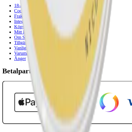
18-årsgräns
Cookiepolicy
Frakt- och leveransvillkor
Integritetspolicy
Köpvillkor
Mitt konto
Om Snuset.se
Tillgänglighetsredogörelse
Vanliga frågor
Varumärken
Ånger
Betalpartner