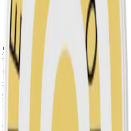
Torrhet:
normal
Styrka
:
extra starkt snus
Format/storlek:
slim
Smak:
tobak
/
citrus
Ingredienser:
vatten, salt, tobak, fuktighetsbevarande medel
(E1520, propan-1,2-diol), surhetsreglerande medel (E500,
natriumkarbonater) samt aromer inklusive rökarom.
Om G3 Extra Strong Slim
Detta snus från Swedish Match är ett slim-snus med traditionell
fuktighet, ett klassiska brunt snus, som ger en intensiv och kraftfull
smak och nikotinupplevelse.G3 Extra Strong Slim har en robust,
kryddig tobakssmak som balanseras med noter av bergamott,
ädelträ, te och läder. Detta ger en smak som är unik och samtidigt
traditionell och bekant.
Prillan hos G3 Extra Strong Slim, original portion i slim-format, har
en lätt fuktig yta för snabb release av smak. En dosa innehåller 24
prillor à 0,9 gram. Det ger en nettovikt på 21,6 gram. En prilla G3