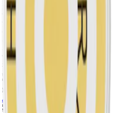
Extra Strong Slim innehåller 18 milligram nikotin (som ger en
nikotinhalt på 2%). G3 snus är ett av få snusmärken som tillverkar
extra starkt snus i slimmade prillor.
G3 Extra Strong Slim tillverkas av vatten, salt, tobak,
fuktighetsbevarande medel, surhetsreglerande medel och olika
aromer, inklusive rökarom. Se komplett innehållsförteckning ovan.
G3 Extra Strong får ny dosa och design
Under 2024 fick G3 Extra Strong Slim från G3 snus en uppdaterad
och mer minimalistisk design.
2025: G3 Extra Strong får en ny stilren design
Under februari och mars 2025 får G3 Extra Strong Slim återigen en
ny design på dosan.
Information om varumärket G.3
G3 snus
från det klassiska snusföretaget
Swedish Match
är modern
innovation med sitt slimmade format och höga nikotininnehåll.
Sedan lanseringen 2014 har G3 blivit känt som snuset som