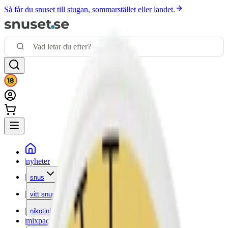
Så får du snuset till stugan, sommarstället eller landet.
|
nyheter
|
snus
|
vitt snus
|
nikotinfritt
|
mixpack