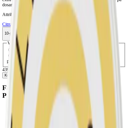
dosan
Attribut
Citrus
Extra Stark
G.3
Slim
Snus
Traditionell
Vit Portion
10-pack
439,50 kr
Köp
Välj antal dosor
1-pack
48,90 kr
48,90 kr
/st
10-pack
439,50 kr
43,95 kr
/st
30-pack
1 306,80 kr
43,56 kr
/st
50-
pack
2 149 kr
42,98 kr
/st
439,50 kr
/
10-pack
Köp
Fakta om G3 Slim Extra Starkt
Portionssnus
Varumärke:
G3
Tillverkare:
Swedish Match
Snustyp:
original portion