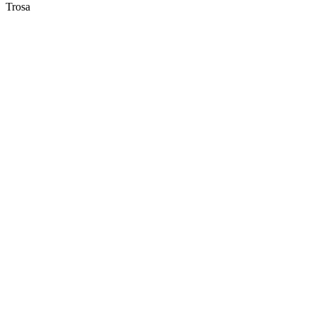
Trosa