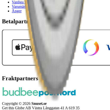
Vanliga frågor
Varumärken
Ånger
Betalpartner
Fraktpartners
Copyright © 2026
Snuset.se
Get this Globe AB Västra Långgatan 41 A 619 35