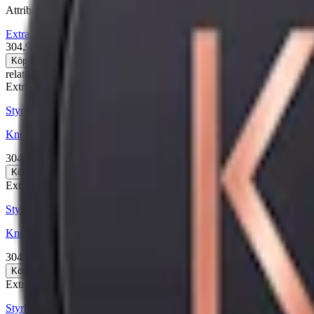
Attribut
Extra Stark
Knox
Large
Snus
Stark
Traditionell
Vit Portion
304,90 kr
Köp
relaterade produkter
Extra Stark
Styrka Extra Stark · Large
Knox Extra Stark Vit Portion+Knox Ultra Stark White 11-p
304,90 kr
Köp
Extra Stark
Styrka Extra Stark · Large
Knox Stark Vit Portion+Knox Ultra Stark White 11-p
304,90 kr
Köp
Extra Stark
Styrka Extra Stark · Large