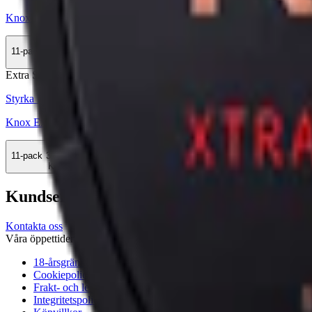
Knox Extra Stark White Portion
11-pack
308,99 kr
Köp
Extra Stark
Styrka Extra Stark · Large
Knox Extra Stark Portion
11-pack
308,99 kr
Köp
Kundservice
Kontakta oss
Våra öppettider är: Alla dagar 08:00 - 18:00 Vi svarar vanligtvis ino
18-årsgräns
Cookiepolicy
Frakt- och leveransvillkor
Integritetspolicy