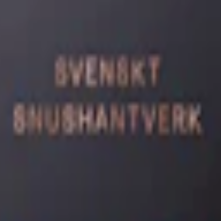
tark White 11-p
 smak av bergamotte.