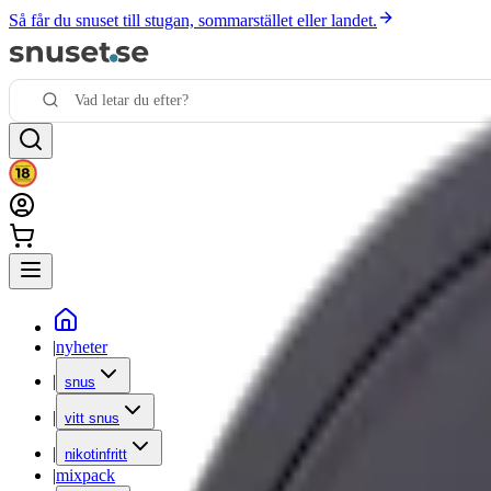
Så får du snuset till stugan, sommarstället eller landet.
|
nyheter
|
snus
|
vitt snus
|
nikotinfritt
|
mixpack