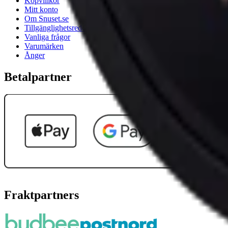
Köpvillkor
Mitt konto
Om Snuset.se
Tillgänglighetsredogörelse
Vanliga frågor
Varumärken
Ånger
Betalpartner
Fraktpartners