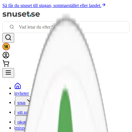
Så får du snuset till stugan, sommarstället eller landet.
|
nyheter
|
snus
|
vitt snus
|
nikotinfritt
|
mixpack