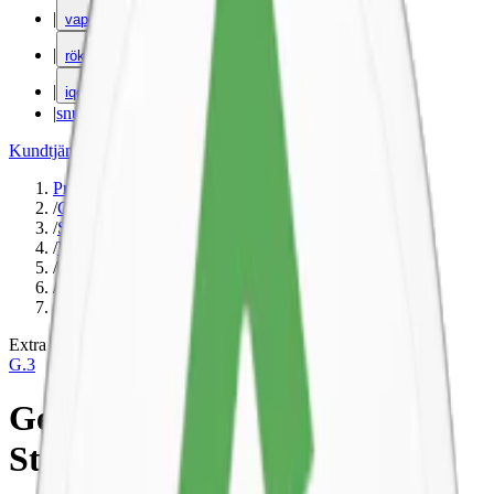
|
vape
|
rökning
|
iqos
|
snuskuriren
Kundtjänst
|
Varumärken
Produkter
/
G.3
/
Snus
/
Vit Portion
/
Slim
/
Extra Stark
/
Mint
Extra Stark
G.3
General G.3 Blue Mint Extra
Stark