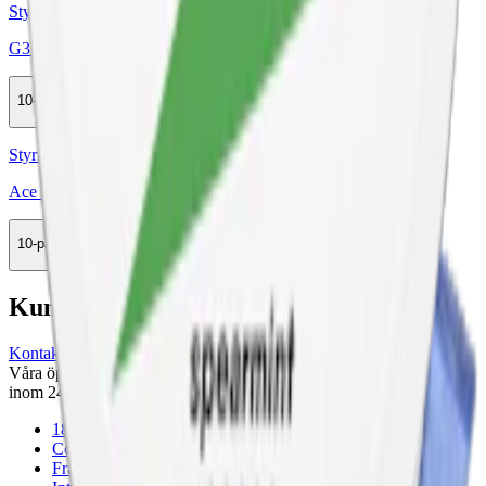
Styrka Extra Stark · Slim
G3 Volt Super Strong Slim White Dry
10-pack
439,50 kr
Köp
Styrka Normal · Slim
Ace Spearmint
10-pack
369,50 kr
Köp
Kundservice
Kontakta oss
Våra öppettider är: Alla dagar 08:00 - 18:00 Vi svarar vanligtvis
inom 24 timmar på vardagar.
18-årsgräns
Cookiepolicy
Frakt- och leveransvillkor