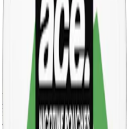
Snustyp:
white portionssnus
Torrhet:
normal
Styrka
:
extra starkt snus
Format/storlek:
slim
Smak:
tobak
/
pepparmint
Ingredienser:
tobak, vatten, salt, fuktighetsbevarande medel
(E1520, propan-1,2-diol), surhetsreglerande medel (E500,
natriumkarbonater), växtfiber, aromer, sötningsmedel (E950,
acesulfam k)
Om General G.3 Blue Mint Extra Stark
General G.3 Blue Mint från Swedish Match är ett snus av hög
kvalitet. Blue Mint vit portion kännetecknas av en extra styrka samt
en ljus och kryddig tobakskaraktär, framhävande toner av frisk
pepparmint och kompletteras med en subtil touch av ceder och
kakao. Varje dosa innehåller 24 långsmala, stora prillor med en lätt
fuktig yta, vilket ger en omedelbar smakfrisättning. Varje prilla väger
0,7 gram och har en nikotinhalt på 18 milligram, vilket resulterar i en