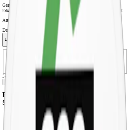
General G.3 Blue Mint är ett extra starkt snus med en kryddig
tobakskaraktär och inslag av pepparmint. Vit portion i slim-format.
Attribut
Delisted
Extra Stark
G.3
Mint
Slim
Snus
Vit Portion
10-pack
399,90 kr
Slut i lager
Välj antal dosor
1-pack
44,90 kr
44,90 kr
/st
10-pack
399,90 kr
39,99 kr
/st
30-pack
1 193,40 kr
39,78 kr
/st
50-
pack
1 974,50 kr
39,49 kr
/st
399,90 kr
/
10-pack
Slut i lager
Fakta om General G.3 Blue Mint Extra
Stark Slim White Portionssnus
Varumärke:
General G.3
Tillverkare:
Swedish Match