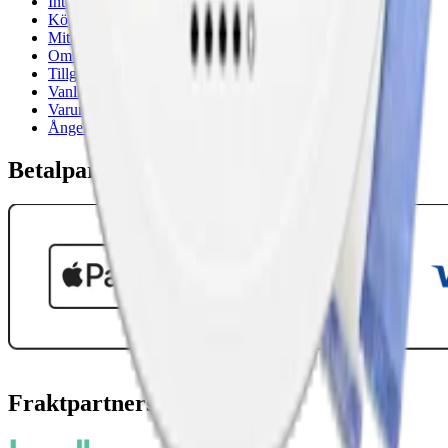
Integritetspolicy
Köpvillkor
Mitt konto
Om Snuset.se
Tillgänglighetsredogörelse
Vanliga frågor
Varumärken
Ånger
Betalpartner
Fraktpartners