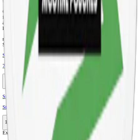
total nikotinhalt på 2,6 procent.
G.3 Blue Mint Extra Stark Slim tillverkas av tobak, vatten, salt,
fuktighetsbevarande medel, surhetsreglerande medel, växtfiber,
aromer och sötningsmedel. Den något torrare ytan bidrar till en
längre hållbarhet och mindre rinnighet under användandet
relaterade produkter
Stark
Styrka Stark · Slim
77 Fresh Mint 3
10-pack
329,90 kr
Köp
Styrka Normal · Slim
Stingfree Blue Mint
10-pack
439,90 kr
Köp
Extra Stark