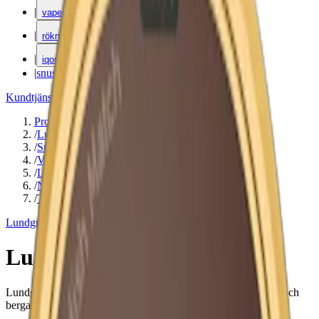
|
vape
|
rökning
|
iqos
|
snuskuriren
Kundtjänst
|
Varumärken
Produkter
/
Lundgrens
/
Snus
/
Vit Portion
/
Large
/
Normal
/
Traditionell
Lundgrens
Lundgrens Vit Portion
Lundgrens Vit Portion är ett portionssnus med smak av tobak och
bergamott. Normal styrka med 8 mg nikotin per prilla.