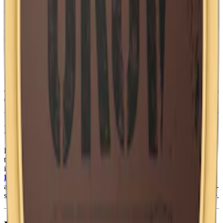
kryddig tobak och bergamott. Prillorna har en torrare yta som gör
dem lätta att hantera samtidigt som smaken frigörs successivt och
håller hela användningen. Formatet är original och varje prilla väger
800 mg, vilket ger en fylligare passform och en traditionell
snusupplevelse.
Styrkan är
normalstark
med 8 mg nikotin per prilla, och varje dosa
innehåller 22 portioner. Den totala nettovikten ligger på 17,6 gram.
Lundgrens tillverkas av Fiedler & Lundgren, numera en del av BAT,
och Vit Portion är ett av deras tydligaste alternativ för dig som vill ha
ett snus med traditionell karaktär i ett vitt portionsformat.
Information om varumärket Lundgrens
Lundgrens, nylanserat 2002 av
Fiedler & Lundgren
, kombinerar
tradition inom
snus
med banbrytande innovation. Med smaker
inspirerade av Sveriges regioner, såsom
Lundgrens Skåne
och
Lundgrens Norrland
, erbjuder Lundgrens snus en smakrik och
autentisk snusupplevelse. Deras perforerade prillor och FlexLock™-
system visar på ett ständigt engagemang för kvalitet och nytänkande.