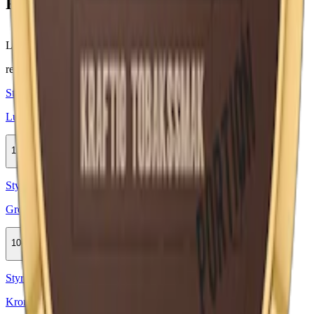
Färskt vitt snus
Läs mer om hur du förvarar Lundgrens Vit Portion
här
relaterade produkter
Styrka Normal · Large
Lundgrens Original Portion
10-pack
309,90 kr
Köp
Styrka Normal · Large
Grov Vit Portion
10-pack
479,50 kr
Köp
Styrka Normal · Large
Kronan Vit Portion