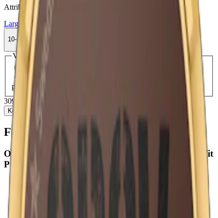
Attribut
Large
Lundgrens
Normal
Snus
Traditionell
Vit Portion
10-pack
309,90 kr
Köp
Välj antal dosor
1-pack
36,90 kr
36,90 kr
/st
10-pack
309,90 kr
30,99 kr
/st
30-pack
923,70 kr
30,79 kr
/st
50-
pack
1 524,50 kr
30,49 kr
/st
309,90 kr
/
10-pack
Köp
Fakta om Lundgrens Vit Portion
OBS! Nya Lundgrens Vit Portion ersätter Granit Vit
Portion.
Varumärke:
Lundgrens
Tillverkare:
Fiedler & Lundgren
(
BAT
)
Snustyp:
portionssnus