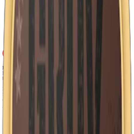
Torrhet:
torr
Styrka
:
normalstarkt snus
Format/storlek:
original
Smak:
tobak, bergamott och kryddor
Ej för personer under 18 år.
Lundgrens Vit Portion innehåller nikotin som är ett mycket
beroendeframkallande ämne.
Ingredienser:
Vatten, Tobak, Smakförstärkare (koksalt),
Surhetsreglerande medel (E500), Fuktighetsbevarande medel
(E1520), Aromer (inkl. rökarom), Salmiak.
Om Lundgrens Vit Portion
Lundgrens Vit Portion är ett
portionssnus
med en klassisk smak av