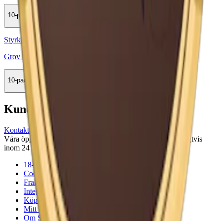
10-pack
279,90 kr
Köp
Styrka Normal · Large
Grov Portion
10-pack
479,50 kr
Köp
Kundservice
Kontakta oss
Våra öppettider är: Alla dagar 08:00 - 18:00 Vi svarar vanligtvis
inom 24 timmar på vardagar.
18-årsgräns
Cookiepolicy
Frakt- och leveransvillkor
Integritetspolicy
Köpvillkor
Mitt konto
Om Snuset.se