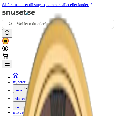
Så får du snuset till stugan, sommarstället eller landet.
|
nyheter
|
snus
|
vitt snus
|
nikotinfritt
|
mixpack