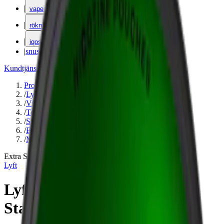
|
vape
|
rökning
|
iqos
|
snuskuriren
Kundtjänst
|
Varumärken
Produkter
/
Lyft
/
Vitt snus
/
Torr Portion
/
Slim
/
Extra Stark
/
Mint
Extra Stark
Lyft
Lyft Eucalyptus & Honey
Stark