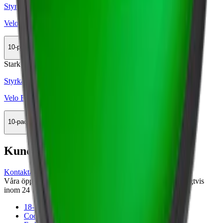
Styrka Normal · Slim
Velo Green Spearmint
10-pack
359,90 kr
Köp
Stark
Styrka Stark · Slim
Velo Bright Spearmint 14
10-pack
359,90 kr
Köp
Kundservice
Kontakta oss
Våra öppettider är: Alla dagar 08:00 - 18:00 Vi svarar vanligtvis
inom 24 timmar på vardagar.
18-årsgräns
Cookiepolicy