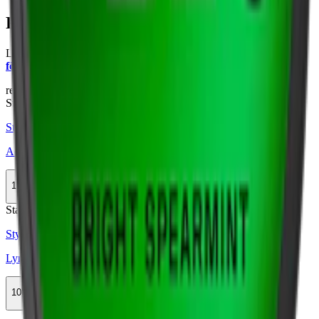
Färskt vitt snus
Läs mer om hur du förvarar Lyft Eucalyptus & Honey Stark:
"Så
förvarar du snuset rätt"
relaterade produkter
Stark
Styrka Stark · Slim
Ace Eucalyptus
10-pack
369,50 kr
Köp
Stark
Styrka Stark · Slim
Lynx Cool Mint X Strong
10-pack
284,90 kr
Köp