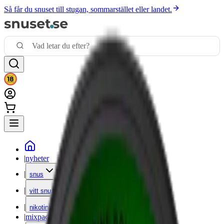
Så får du snuset till stugan, sommarstället eller landet.
|
nyheter
|
snus
|
vitt snus
|
nikotinfritt
|
mixpack