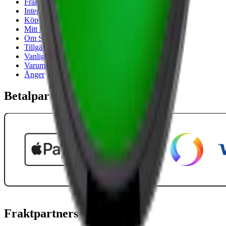
Frakt- och leveransvillkor
Integritetspolicy
Köpvillkor
Mitt konto
Om Snuset.se
Tillgänglighetsredogörelse
Vanliga frågor
Varumärken
Ånger
Betalpartner
Fraktpartners