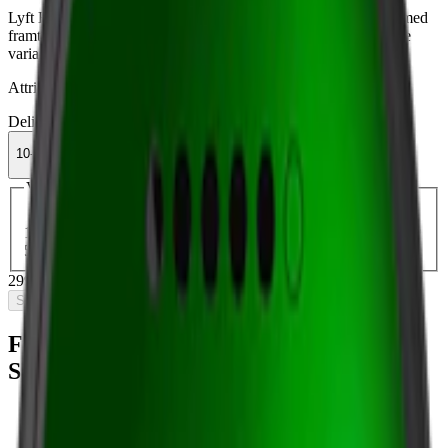
Lyft Eucalyptus &amp; Honey Stark är ett tobaksfritt vitt snus med
framträdande stark smak av eukalyptus och honung. En starkare
variant med 10 mg nikotin per prilla.
Attribut
Delisted
Extra Stark
Lyft
Mint
Slim
Torr Portion
Vitt snus
10-pack
299,90 kr
Slut i lager
Välj antal dosor
1-pack
34,90 kr
34,90 kr
/st
5-pack
149,50 kr
29,90 kr
/st
10-pack
299,90 kr
29,99 kr
/st
30-pack
893,70 kr
29,79 kr
/st
50-pack
1 474,50 kr
29,49 kr
/st
299,90 kr
/
10-pack
Slut i lager
Fakta om Lyft Eucalyptus & Honey
Starkt Vitt Snus
Varumärke:
Lyft
Tillverkare:
BAT (British American Tobacco)