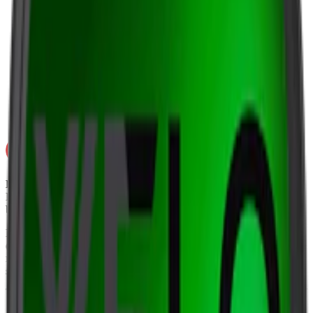
Snustyp:
vitt snus
Torrhet:
normal
Styrka
:
starkt vitt snus
Format/storlek:
slim
Smak
:
eukalyptus
/
honung
Ej för personer under 18 år.
Lyft Eucalyptus & Honey Stark innehåller nikotin som är ett mycket
beroendeframkallande ämne.
Ingredienser:
fyllnadsmedel (E460, cellulosa), vatten, salt, xylitol
(björksocker), nikotin, aromer, förtjockningsmedel (E401,
natriumalginat), surhetsreglerande medel (E500, natriumkarbonater)
samt sötningsmedel (E950, acesulfam k).
Om Lyft Eucalyptus & Honey Stark