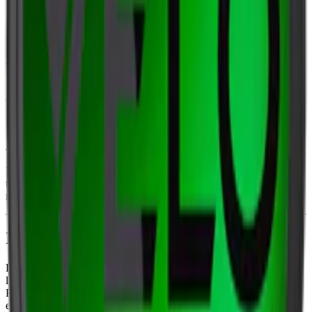
Lyft Eucalyptus & Honey Stark är ett
tobaksfritt snus
för dig som
vill ha en starkare smakupplevelse. Med en torr yta och
normalfuktigt innehåll ger prillorna en långvarig smak av kylande
eukalyptus och söta honungsnoter.
En dosa Lyft Eucalyptus & Honey Stark innehåller 23 prillor med
en totalvikt på 16,1 gram och en vikt på 0,7 gram per prilla.
Lyft tillverkas av BAT (British American Tobacco) En dosa Lyft
Eucalyptus & Honey innehåller vatten, cellulosa, salt, nikotin,
aromer samt sötningsmedel.
Nikotininnehållet i varje prilla är 10 milligram vilket motsvarar en
total nikotinhalt på 1,43 %. En mildare variant med samma smak
men med mindre nikotin är Eucalyptus & Honey
.
Information om varumärket Lyft
Lyft snus, tillverkat av
BAT (British American Tobacco)
och
lanserat 2018. Lyfts
tobaksfria snus
finns i 7 smaker och 4 styrkor.
Prillorna är helvita och finns i mini- och slim-format, tillverkade av
eukalyptus- och tallfiber för en smakrik upplevelse.