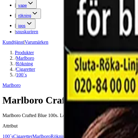
|
vape
|
rökning
|
iqos
|
snuskuriren
Kundtjänst
|
Varumärken
Produkter
/
Marlboro
/
Rökning
/
Cigaretter
/
100´s
Marlboro
Marlboro Crafted Blue 100s
Marlboro Crafted Blue 100s. Levereras i hårdpack med 20 cigaretter 
Attribut
100´s
Cigaretter
Marlboro
Rökning