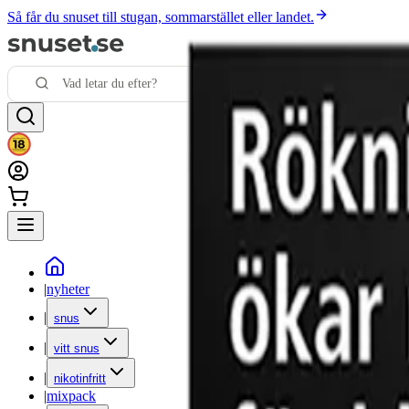
Så får du snuset till stugan, sommarstället eller landet.
|
nyheter
|
snus
|
vitt snus
|
nikotinfritt
|
mixpack