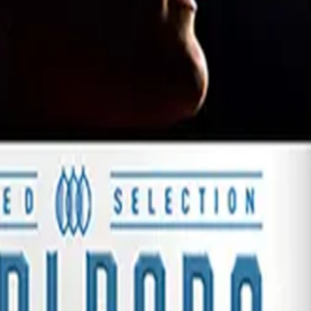
roendeframkallande ämne.
odell kommer i formatet 100s, vilket innebär en standardlängd på cir
d tobak och/eller nikotin i stället för att förbränna dem. Enheten använ
nal
. Varumärket har en lång dokumenterad historia som sträcker sig tillba
m 24 timmar på vardagar.