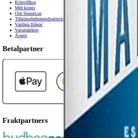
Köpvillkor
Mitt konto
Om Snuset.se
Tillgänglighetsredogörelse
Vanliga frågor
Varumärken
Ånger
Betalpartner
Fraktpartners