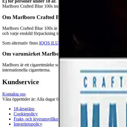
Ej för personer under 18 år.
Marlboro Crafted Blue 100s innehåller nikotin som är ett mycket be
Om Marlboro Crafted Blue 100s
Marlboro Crafted Blue 100s är en cigarett från
Philip Morris
. Denna m
och varje enskild förpackning innehåller 20 stycken cigaretter.
Som alternativ finns
IQOS ILUMA
, ett system som värmer stickor me
Om varumärket Marlboro
Marlboro är ett cigarettmärke som idag ägs av
Philip Morris Internatio
internationella cigaretterna.
Kundservice
Kontakta oss
Våra öppettider är: Alla dagar 08:00 - 18:00 Vi svarar vanligtvis ino
18-årsgräns
Cookiepolicy
Frakt- och leveransvillkor
Integritetspolicy