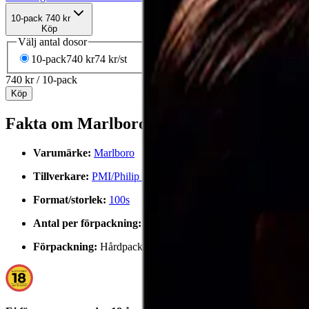
10-pack
740 kr
Köp
Välj antal dosor
10-pack
740 kr
74 kr
/st
740 kr
/
10-pack
Köp
Fakta om Marlboro Crafted Blue 100s
Varumärke:
Marlboro
Tillverkare:
PMI/Philip Morris
Format/storlek:
100s
Antal per förpackning:
20 st
Förpackning:
Hårdpack