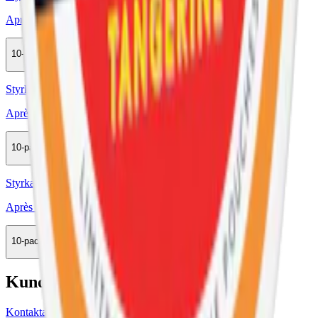
Après No.3 Lemon Curd Hypèr Strong
10-pack
285,50 kr
Köp
Styrka Normal · Slim
Après No.9 Cactus Lime Extra Strong
10-pack
285,50 kr
Köp
Styrka Normal · Slim
Après No.10 Tangerine Spritz
10-pack
279,90 kr
Köp
Kundservice
Kontakta oss