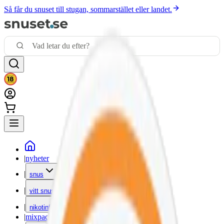
Så får du snuset till stugan, sommarstället eller landet.
|
nyheter
|
snus
|
vitt snus
|
nikotinfritt
|
mixpack