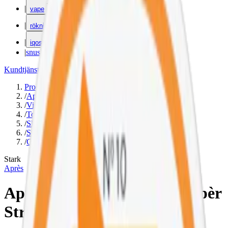
|
vape
|
rökning
|
iqos
|
snuskuriren
Kundtjänst
|
Varumärken
Produkter
/
Après
/
Vitt snus
/
Torr Portion
/
Slim
/
Stark
/
Citrus
Stark
Après
Après No.9 Cactus Lime Hypèr
Strong