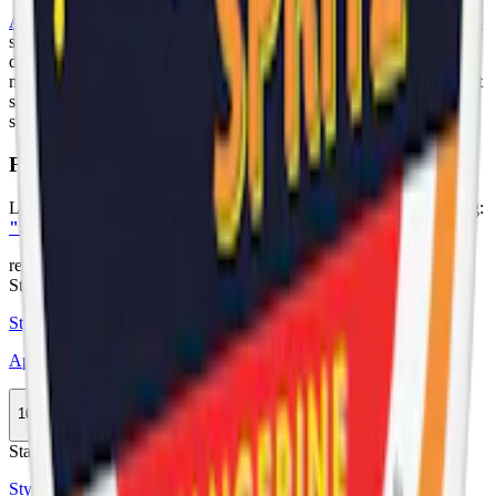
Après Nicotine AB
har sedan 2020 tagit fram och tillverkat
vitt snus
som kombinerar unika smaker med stilfull och något nedtonad
design. Varumärket fokuserar på att ge sina användare en
nikotinupplevelse som är både hållbar och njutbar, med ett sortiment
som speglar sofistikerade smaker och estetik. Nio smaker i tre
styrkor och två format.
Färskt vitt snus
Läs mer om hur du förvarar Après No.9 Cactus Lime Hypèr Strong:
"Så förvarar du snuset rätt"
relaterade produkter
Stark
Styrka Stark · Slim
Après No.10 Tangerine Spritz Hypèr Strong
10-pack
279,90 kr
Köp
Stark
Styrka Stark · Slim