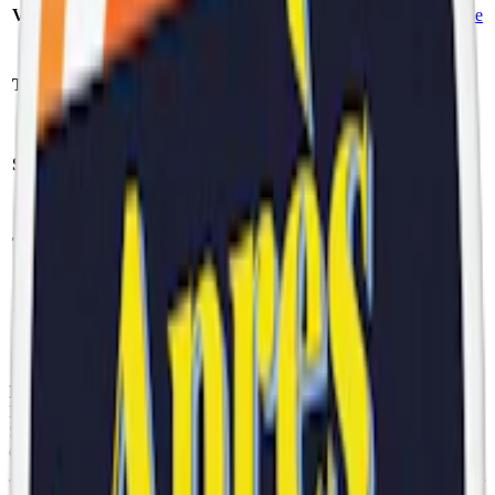
Varumärke:
Après
Smak:
kaktus
/
lime
Format/storlek:
Tillverkare:
Après Nicotine AB
slim
Antal prillor:
20
Styrka:
starkt vitt snus
st
Nikotin per
Torrhet:
normal
prilla:
11
mg
Nettovikt per
Snustyp:
vitt snus
dosa:
11
g
Ingredienser:
Fyllnadsmedel (E460), Vatten, Växtfiber,
Förtjockingsmedel (E401), Aromer, Stabiliseringsmedel (E415),
Salt, Surhetsreglerande Medel (E501), Nikotin, Sötningsmedel
(E950).