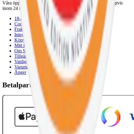
Våra öppettider är: Alla dagar 08:00 - 18:00 Vi svarar vanligtvis
inom 24 timmar på vardagar.
18-årsgräns
Cookiepolicy
Frakt- och leveransvillkor
Integritetspolicy
Köpvillkor
Mitt konto
Om Snuset.se
Tillgänglighetsredogörelse
Vanliga frågor
Varumärken
Ånger
Betalpartner