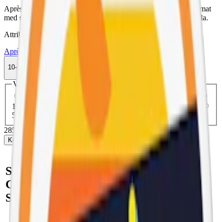
Après No.9 Cactus Lime Hypèr Strong är ett vitt snus i slimformat
med smak av kaktus och lime. Innehåller 11 mg nikotin per prilla.
Attribut
Après
Citrus
Slim
Stark
Torr Portion
Vitt snus
10-pack
285,50 kr
Köp
Välj antal dosor
1-pack
33,50 kr
33,50 kr
/st
5-pack
142,50 kr
28,50 kr
/st
10-pack
285,50 kr
28,55 kr
/st
30-pack
850,50 kr
28,35 kr
/st
50-pack
1 402,50 kr
28,05 kr
/st
285,50 kr
/
10-pack
Köp
Snabb fakta om Après No.9
Cactus Lime Hypèr Strong
Slim Vitt Snus