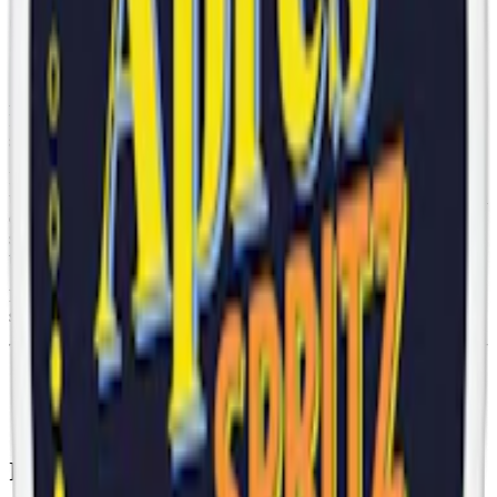
Om Après No.9 Cactus Lime Hypèr
Strong
Après No.9 Cactus Lime Hypèr Strong är ett
vitt snus
med smak av
kaktus och lime, vilket gör att den skiljer sig från mer traditionella
smakinriktningar.
Prillorna har
slimformat
och normal torrhet, vilket gör dem bekväma
under läppen utan att rinna. Nikotinstyrkan ligger på 11 mg per prilla
och klassar den som ett
starkt vitt snus
och passar användare som
söker en kraftfull produkt. En dosa innehåller 20 prillor och har en
totalvikt på 11 gram.
Produkten tillverkas av Après Nicotine AB och finns i flera olika
styrkor.
Information om varumärket Après