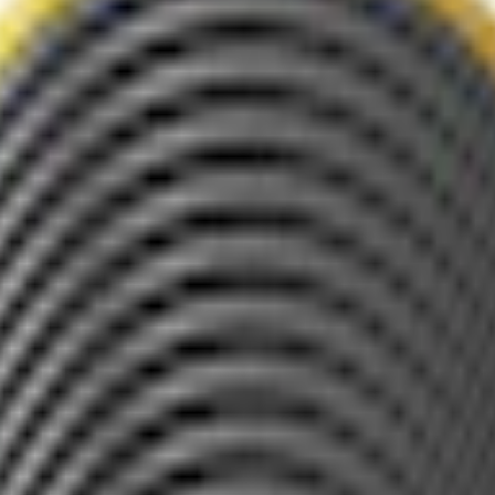
. Rökig tobakskaraktär, normal styrka och flexibel smak.