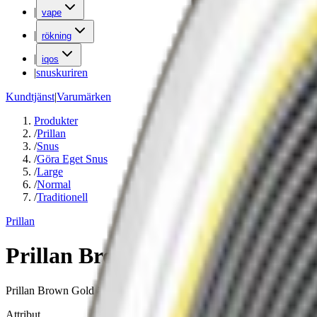
|
vape
|
rökning
|
iqos
|
snuskuriren
Kundtjänst
|
Varumärken
Produkter
/
Prillan
/
Snus
/
Göra Eget Snus
/
Large
/
Normal
/
Traditionell
Prillan
Prillan Brown Gold
Prillan Brown Gold är en snussats med ca 500 prillor i originalformat
Attribut