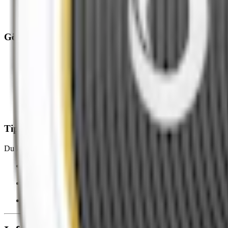
2,0 dl varmt vatten
eventuell snusarom (t.ex. whisky för en traditionell snussmak)
Gör ditt snus så här
Blanda salt och eventuell arom i det varma vattnet så att saltet 
Häll vätskan jämnt över prillorna i påsen
Stäng och skaka ordentligt så alla prillor fuktas. Obs! Se till att
Låt stå i kylskåp 48 timmar och vänd påsen efter halva tiden. J
Tips för alla Prillans snussatser
Du kan enkelt anpassa fuktighet och smak genom att minska eller öka
Mer vatten = mer smak med prillor som rinner mer
Mindre vatten = torrare prillor men längre release av smak och 
Mer snusarom ger tydligare smak. Du kan inte minska smaken n