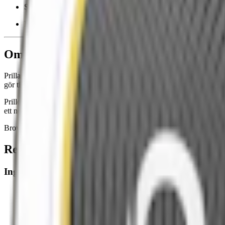
Smak:
tobak
Ingredienser:
råtobak, natriumkarbonat samt kryddor och rök
Om Prillan Brown Gold
Prillan Brown Gold är en snussats från Prillan som sticker ut genom s
gör till ditt eget snus. Basen har en medelstark snussmak som kan an
Prillorna väger 0,33 gram styck och en sats innehåller cirka 500 prillo
ett normalstarkt snus. Eftersom prillorna är torra får du själv tillsätt
Brown Gold består av råtobak, natriumkarbonat, rökarom och kryddor. R
Recept för Prillan Brown Gold
Ingredienser
1 påse Prillan Brown Gold Portionssnus
1 rågad matsked hushållssalt