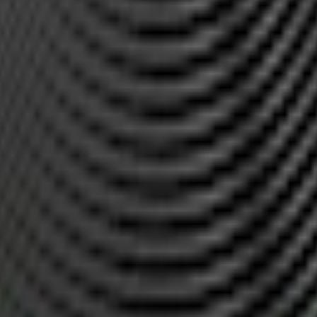
m 24 timmar på vardagar.