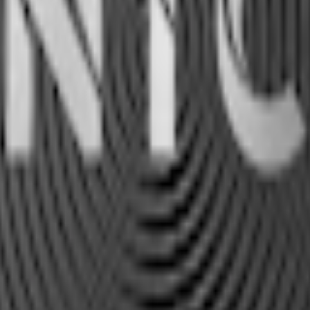
löses upp
 påsen är ordentligt stängd
u längre snuset får ligga desto mognare blir smaken
 vatten och arom
nikotin
är aromen väl är inblandad. Börja med lite, smaka av och öka om du v