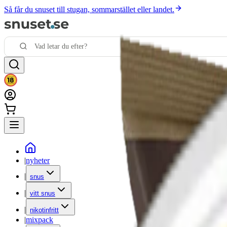
Så får du snuset till stugan, sommarstället eller landet.
|
nyheter
|
snus
|
vitt snus
|
nikotinfritt
|
mixpack