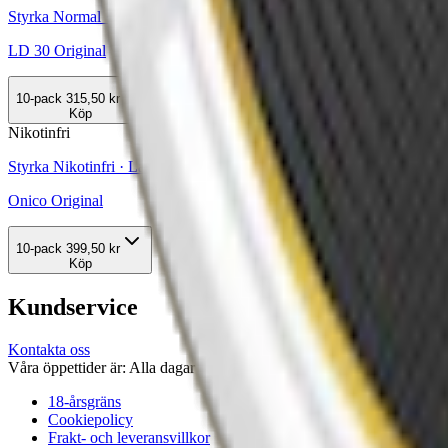
Styrka Normal · Large
LD 30 Original
10-pack
315,50 kr
Köp
Nikotinfri
Styrka Nikotinfri · Large
Onico Original
10-pack
399,50 kr
Köp
Kundservice
Kontakta oss
Våra öppettider är: Alla dagar 08:00 - 18:00 Vi svarar vanligtvis ino
18-årsgräns
Cookiepolicy
Frakt- och leveransvillkor