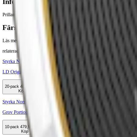
Information om varumärket Prillan
Prillan är mest känd för sina snussatser. Tidigare, innan skattehöjninge
Färskt snus
Läs mer om hur du förvarar Prillan Brown Gold
här
relaterade produkter
Styrka Normal · Large
LD Original
20-pack
499 kr
Köp
Styrka Normal · Large
Grov Portion
10-pack
479,50 kr
Köp