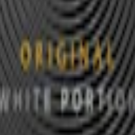
n på råtobak, tillverkade Prillan också snussatser för lössnus.