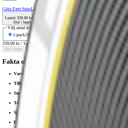
Göra Eget Snus
Large
Normal
Prillan
Snus
Traditionell
1-pack
339,90 kr
Slut i lager
Välj antal dosor
1-pack
339,90 kr
339,90 kr
/st
339,90 kr
/
1-pack
Slut i lager
Fakta om Prillan Brown Gold Portion Snus
Varumärke:
Prillan
Tillverkare:
CBF Drinkit AB
Snustyp:
original portion
/
snussats
Torrhet:
torr
Styrka
: normalstarkt snus
Format/storlek:
original/large