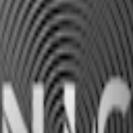
arom.
in balanserade tobak med inslag av rökighet. De torra prillorna kommer 
vändas som den är eller anpassas med snusaromer som du väljer själv.
r, vilket ger en nettovikt på 165 gram. Nikotinhalten ligger på 2,3 %, el
a vatten, salt och eventuellt smak. Det gör att du kan påverka både känsla
ecept och detaljerade instruktioner för beredning hittar du längre ner