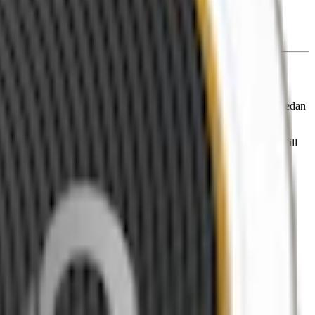
precis som hos övriga Prillan i klassiskt portionsformat som du sedan
ler ungefär 7,6 mg nikotin per prilla. Det gör Prillan Brown Gold till
n under läppen och intensiteten i smaken.
 på sidan.