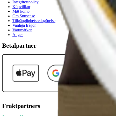
Integritetspolicy
Köpvillkor
Mitt konto
Om Snuset.se
Tillgänglighetsredogörelse
Vanliga frågor
Varumärken
Ånger
Betalpartner
Fraktpartners