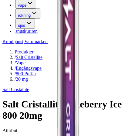
|
vape
|
rökning
|
iqos
|
snuskuriren
Kundtjänst
|
Varumärken
Produkter
/
Salt Cristallite
/
Vape
/
Engångsvape
/
800 Puffar
/
20 mg
Salt Cristallite
Salt Cristallite Blueberry Ice
800 20mg
Attribut