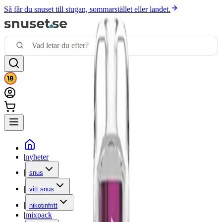
Så får du snuset till stugan, sommarstället eller landet.
|
nyheter
|
snus
|
vitt snus
|
nikotinfritt
|
mixpack