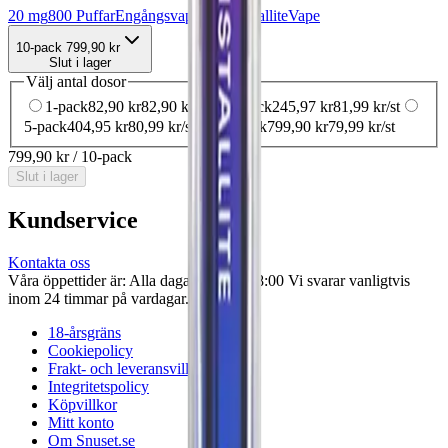
20 mg
800 Puffar
Engångsvape
Salt Cristallite
Vape
10-pack
799,90 kr
Slut i lager
Välj antal dosor
1-pack
82,90 kr
82,90 kr
/st
3-pack
245,97 kr
81,99 kr
/st
5-pack
404,95 kr
80,99 kr
/st
10-pack
799,90 kr
79,99 kr
/st
799,90 kr
/
10-pack
Slut i lager
Kundservice
Kontakta oss
Våra öppettider är: Alla dagar 08:00 - 18:00 Vi svarar vanligtvis
inom 24 timmar på vardagar.
18-årsgräns
Cookiepolicy
Frakt- och leveransvillkor
Integritetspolicy
Köpvillkor
Mitt konto
Om Snuset.se