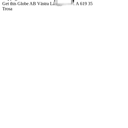
Get this Globe AB Västra Långgatan 41 A 619 35
Trosa