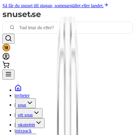
Så får du snuset till stugan, sommarstället eller landet.
|
nyheter
|
snus
|
vitt snus
|
nikotinfritt
|
mixpack