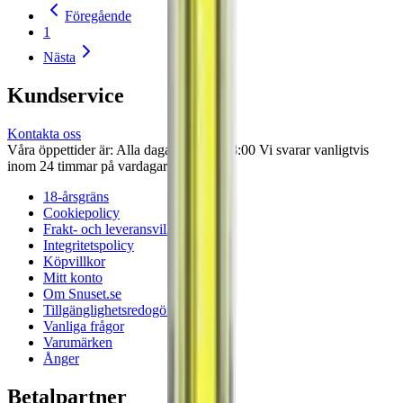
Föregående
1
Nästa
Kundservice
Kontakta oss
Våra öppettider är: Alla dagar 08:00 - 18:00 Vi svarar vanligtvis
inom 24 timmar på vardagar.
18-årsgräns
Cookiepolicy
Frakt- och leveransvillkor
Integritetspolicy
Köpvillkor
Mitt konto
Om Snuset.se
Tillgänglighetsredogörelse
Vanliga frågor
Varumärken
Ånger
Betalpartner