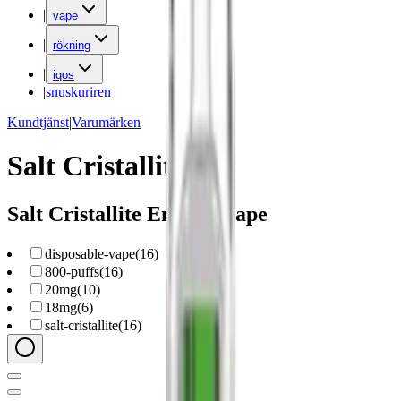
|
vape
|
rökning
|
iqos
|
snuskuriren
Kundtjänst
|
Varumärken
Salt Cristallite
Salt Cristallite Engångsvape
disposable-vape
(
16
)
800-puffs
(
16
)
20mg
(
10
)
18mg
(
6
)
salt-cristallite
(
16
)