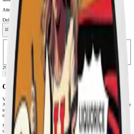
Attribut
Delisted
Lakrits
Slim
Stark
Torr Portion
Vid
Vitt snus
10-pack
299,50 kr
Slut i lager
Välj antal dosor
1-pack
34,90 kr
34,90 kr
/st
5-pack
149,50 kr
29,90 kr
/st
10-pack
299,50 kr
29,95 kr
/st
30-pack
880,80 kr
29,36 kr
/st
50-pack
1 424 kr
28,48 kr
/st
299,50 kr
/
10-pack
Slut i lager
Om Vid Salty Liquorice Stark
Vid Salty Liquorice är ett starkt vitt snus från svenska Kurbits Snus
AB. Med formatet slim, för en diskretare upplevelse, och en starkare
styrka på 11,2 mg nikotin per prilla, erbjuder detta snus en kraftig
men njutbar upplevelse. Helt utan tobak.
Smaken kommer från den speciella blandningen av saltlakrits eller
salmiaklakrits. Detta är en kombination av sötheten från lakritsrot