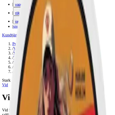
|
vape
|
rökning
|
iqos
|
snuskuriren
Kundtjänst
|
Varumärken
Produkter
/
Vid
/
Vitt snus
/
Torr Portion
/
Slim
/
Stark
/
Lakrits
Stark
Vid
Vid Salty Liquorice Stark
Vid Salty Liquorice Stark är ett starkt vitt snus med en distinkt
saltlakritssmak och hela 11,2 mg nikotin per snus.