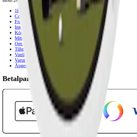
inom 24 timmar på vardagar.
18-årsgräns
Cookiepolicy
Frakt- och leveransvillkor
Integritetspolicy
Köpvillkor
Mitt konto
Om Snuset.se
Tillgänglighetsredogörelse
Vanliga frågor
Varumärken
Ånger
Betalpartner