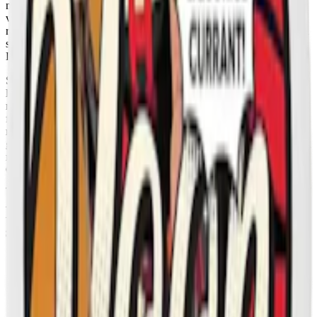
med den kraftiga, salta smaken av salmiak. Den salta smaken kan
vara stark, men det är också en del av charmen. Smaken är djup och
rik, med en långvarig eftersmak. Även om saltlakrits är en förvärvad
smak, har det länge varit populärt i länder som Sverige, Finland,
Danmark, Nederländerna och Island.
Snuset har en fuktigare insida, vilket gör att smaken håller i sig
längre, och en något torrare utsida, vilket minimerar risken för
rinnande snus. Innehållet inkluderar bland annat vatten,
fyllnadsmedel, nikotin och aromer. Varje dosa innehåller 20 prillor,
med en total snusvikt på 14 gram per dosa, vilket ger en vikt av 0,7
gram per prilla. Med ett nikotininnehåll på 1,6%, ger varje prilla 11,2
mg nikotin. Vid Salty Liquorice Starkt Vitt Snus kommer i VIDs
CO2-neutrala dosor, både i fråga om tillverkning och material.
Fakta om Vid Salty Liquorice Starkt Vitt
snus
Varumärke:
Vid
Tillverkare:
Kurbits Snus AB
Snustyp:
tobaksfritt snus