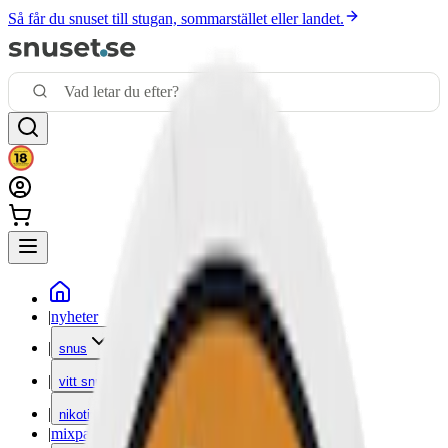
Så får du snuset till stugan, sommarstället eller landet.
|
nyheter
|
snus
|
vitt snus
|
nikotinfritt
|
mixpack