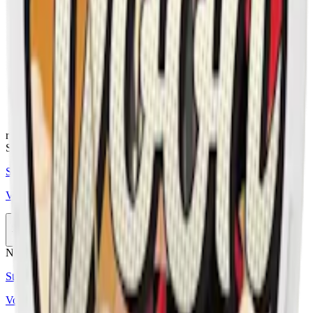
Torrhet:
torr
Styrka
:
starkt vitt snus
Format/storlek:
slim
Smak:
lakrits
Ingredienser:
vatten, fyllnadsmedel, nikotin samt aromer.
relaterade produkter
Stark
Styrka Stark · Slim
Velo Salty Liquorice
10-pack
359,90 kr
Köp
Nikotinfri
Styrka Nikotinfri · Slim
Voon Salted Liquorice