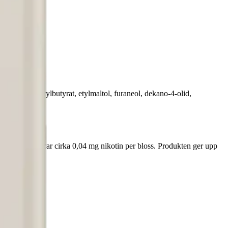
ol, etyl-2-metylbutyrat, etylmaltol, furaneol, dekano-4-olid,
vilket motsvarar cirka 0,04 mg nikotin per bloss. Produkten ger upp
rerat 550 mAh.