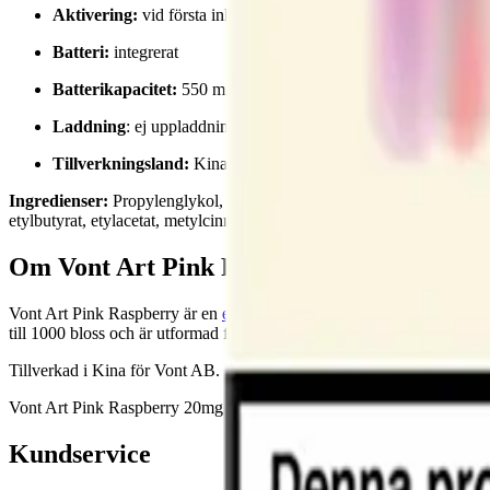
Aktivering:
vid första inhalering
Batteri:
integrerat
Batterikapacitet:
550 mAh
Laddning
: ej uppladdningsbart
Tillverkningsland:
Kina
Ingredienser:
Propylenglykol, glycerin, triacetin, nikotinbensoat, tr
etylbutyrat, etylacetat, metylcinnamat, etylkaproat, 3-hexenylacetat, p
Om Vont Art Pink Raspberry 20mg
Vont Art Pink Raspberry är en
engångsvape
med smak av hallon. Enhet
till 1000 bloss och är utformad för omedelbar användning utan laddning
Tillverkad i Kina för Vont AB.
Vont Art Pink Raspberry 20mg bör hanteras som elektronikavfall efte
Kundservice