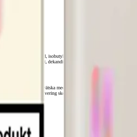
imetylisopropylbutanamid, isobutylacetat, alkohol, 3-hexenol, bensylalkoh
ropylacetat, bensylacetat, dekandisyra dietylester, n-hexylacetat
en innehåller 2 ml e-vätska med nikotinstyrka 20 mg/ml nikotinsalter, 
 eller påfyllning. Aktivering sker vid första inhalering. Batteri: integ
r användning.