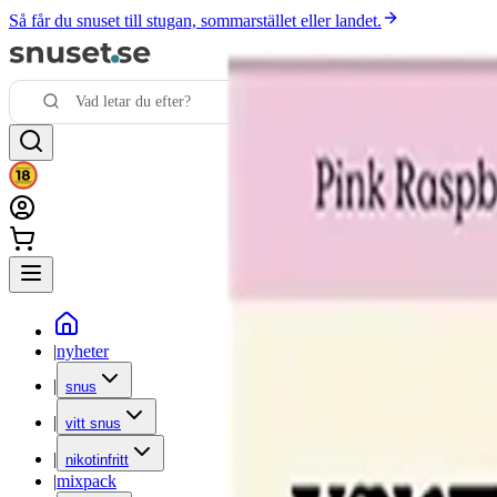
Så får du snuset till stugan, sommarstället eller landet.
|
nyheter
|
snus
|
vitt snus
|
nikotinfritt
|
mixpack