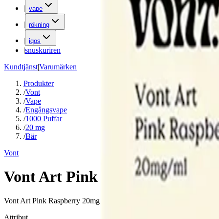
|
vape
|
rökning
|
iqos
|
snuskuriren
Kundtjänst
|
Varumärken
Produkter
/
Vont
/
Vape
/
Engångsvape
/
1000 Puffar
/
20 mg
/
Bär
Vont
Vont Art Pink Raspberry 20mg
Vont Art Pink Raspberry 20mg är en engångsvape med smak av hallon, 2
Attribut