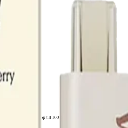
 ml e-vätska, och upp till 1000 puffar utan påfyllning eller laddning