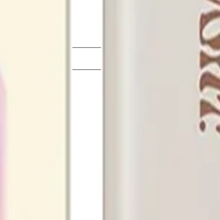
pack
719 kr
71,90 kr
/st
Engångsvape