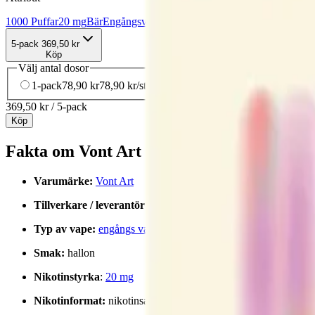
1000 Puffar
20 mg
Bär
Engångsvape
Vape
Vont
5-pack
369,50 kr
Köp
Välj antal dosor
1-pack
78,90 kr
78,90 kr
/st
5-pack
369,50 kr
73,90 kr
/st
10-
369,50 kr
/
5-pack
Köp
Fakta om Vont Art Pink Raspberry 20mg 
Varumärke:
Vont Art
Tillverkare / leverantör:
Vont AB
Typ av vape:
engångs vape
Smak:
hallon
Nikotinstyrka
:
20 mg
Nikotinformat:
nikotinsalter