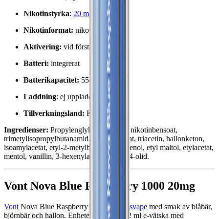
Nikotinstyrka
:
20 mg
Nikotinformat:
nikotinsalter
Aktivering:
vid första inhalering
Batteri:
integrerat
Batterikapacitet:
550 mAh
Laddning
: ej uppladdningsbart
Tillverkningsland:
Kina
Ingredienser:
Propylenglykol, glycerin, nikotinbensoat,
trimetylisopropylbutanamid, etyl-n-butyrat, triacetin, hallonketon,
isoamylacetat, etyl-2-metylbutyrat, 3-hexenol, etyl maltol, etylacetat,
mentol, vanillin, 3-hexenylacetat, dekan-4-olid.
Vont Nova Blue Raspberry 1000 20mg
Vont
Nova Blue Raspberry är en
engångsvape
med smak av blåbär,
björnbär och hallon. Enheten innehåller 2 ml e-vätska med