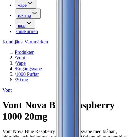
|
vape
|
rökning
|
iqos
|
snuskuriren
Kundtjänst
|
Varumärken
Produkter
/
Vont
/
Vape
/
Engångsvape
/
1000 Puffar
/
20 mg
Vont
Vont Nova Blue Raspberry
1000 20mg
Vont Nova Blue Raspberry är en engångsvape med blåbär-,
björnbär- och hallonmak och innehåller 0,04 mg nikotin per bloss..