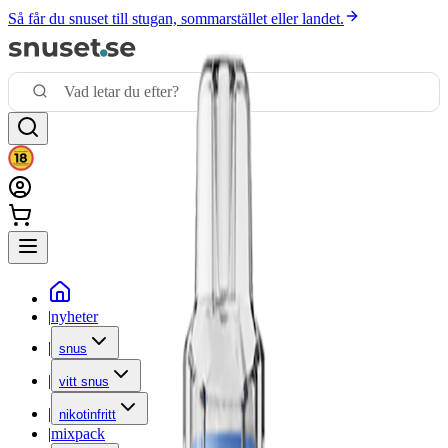
Så får du snuset till stugan, sommarstället eller landet.
|
nyheter
|
snus
|
vitt snus
|
nikotinfritt
|
mixpack