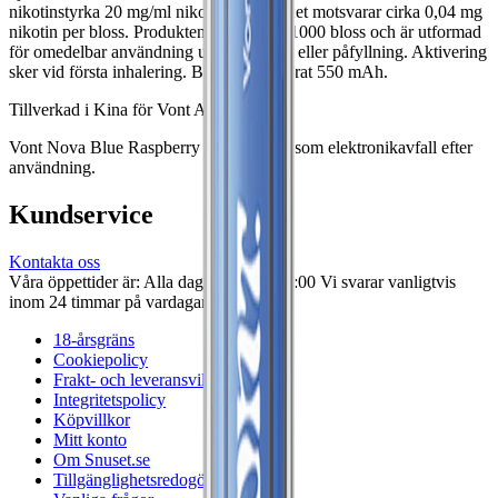
nikotinstyrka 20 mg/ml nikotinsalter, vilket motsvarar cirka 0,04 mg
nikotin per bloss. Produkten ger upp till 1000 bloss och är utformad
för omedelbar användning utan laddning eller påfyllning. Aktivering
sker vid första inhalering. Batteri: integrerat 550 mAh.
Tillverkad i Kina för Vont AB.
Vont Nova Blue Raspberry bör hanteras som elektronikavfall efter
användning.
Kundservice
Kontakta oss
Våra öppettider är: Alla dagar 08:00 - 18:00 Vi svarar vanligtvis
inom 24 timmar på vardagar.
18-årsgräns
Cookiepolicy
Frakt- och leveransvillkor
Integritetspolicy
Köpvillkor
Mitt konto
Om Snuset.se
Tillgänglighetsredogörelse