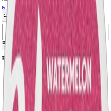
Frukt
Slim
Stark
Torr Portion
Vitt snus
10-pack
369,80 kr
Slut i lager
Välj antal dosor
1-pack
39,90 kr
39,90 kr
/st
3-pack
116,97 kr
38,99 kr
/st
5-pack
189,90 kr
37,98 kr
/st
10-pack
369,80 kr
36,98 kr
/st
369,80 kr
/
10-pack
Slut i lager
Fakta om Vont Sweet Melon Stark
Varumärke:
Vont
Tillverkare:
Vont
Snustyp:
tobaksfritt vitt snus
Torrhet:
torr
Styrka
:
starkt vitt snus
Format/storlek:
slim