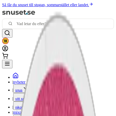
Så får du snuset till stugan, sommarstället eller landet.
|
nyheter
|
snus
|
vitt snus
|
nikotinfritt
|
mixpack