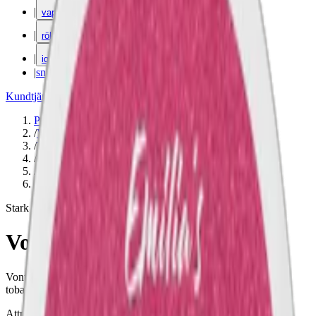
|
vape
|
rökning
|
iqos
|
snuskuriren
Kundtjänst
|
Varumärken
Produkter
/
Vitt snus
/
Torr Portion
/
Slim
/
Stark
/
Frukt
Stark
Vont Sweet Melon Stark
Vont Sweet Melon Stark är den starkare varianten av Vonts
tobaksfria snus med melonsmak. 12 mg nikotin per prilla.
Attribut