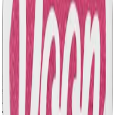
Smak:
frukt (melon)
Ingredienser:
växtfiber (E460, cellulosa), vatten, salt,
surhetsreglerande medel (E500, natriumkarbonater), nikotin,
aromer, fuktighetsbevarande medel (E1520, propan-1,2-diol)
samt sötningsmedel (E967, xylitol; E950, acesulfam k)
Om Vont Sweet Melon
Vont Sweet Melon är ett tobaksfritt
vitt snus
med en tydlig och söt
smak av melon. Melon har en söt, saftig och lätt aromatisk smak.
Det är ett starkt snus som passar den som vill ha en högre nikotinhalt
och en fruktig smak samtidigt.
Snuset kommer i slimformat och har en torr yta med normalfuktigt
innehåll för att ge en optimerad känsla i munnen. Varje dosa
innehåller 20 stycken prillor med en totalvikt på 14 gram. Varje
prilla väger 0.7 gram och innehåller 12 milligram nikotin, vilket ger
snuset en nikotinhalt på 1.71 procent.
Samma smak och format fast med lägre nikotinstyrka hittar du
här
.
relaterade produkter