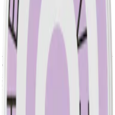
Torrhet:
torr
Styrka
:
milt vitt snus
Format/storlek:
slim
Smak:
lakrits
Ingredienser:
växtfiber, fuktighetsbevarande medel (E422,
glycerol), sötningsmedel (E950, acesulfam k),
surhetsreglerande medel (E500, natriumkarbonater) samt
xylitol, salmiak, vatten, aromer, salt och nikotin.
Om Zone X Dark Flow
Zone X Dark Flow är ett vitt snus med en intensiv smak av nordisk
saltlakrits och en lätt sötma. Tillverkad av Skruf Snus, har denna
slim portion en något smalare och mer långsmal form än det vanliga
traditionella portionssnuset.
Varje prilla av Dark Flow har en torrare utsida och en något
fuktigare insida, vilket ger en ihållande smak och leverans av
nikotin. En prilla innehåller 4,5 mg nikotin och är gjord med
växtfiber, sötningsmedel, salmiak, vatten, aromer, salt och xylitol.