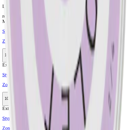
Läs mer om hur du förvarar Zone X
här
relaterade produkter
Mild
Styrka Mild · Slim
Zyn Violet Licorice Slim 2
10-pack
309,90 kr
Köp
Extra Stark
Styrka Extra Stark · Slim
Zone X Cold Blast Extra Strong
10-pack
228,90 kr
Köp
Extra Stark
Styrka Extra Stark · Slim
Zone X Cosmic Blast Extra Strong