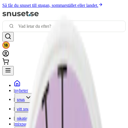
Så får du snuset till stugan, sommarstället eller landet.
|
nyheter
|
snus
|
vitt snus
|
nikotinfritt
|
mixpack