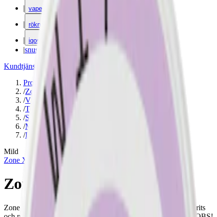
|
vape
|
rökning
|
iqos
|
snuskuriren
Kundtjänst
|
Varumärken
Produkter
/
Zone X
/
Vitt snus
/
Torr Portion
/
Slim
/
Mild
/
Lakrits
Mild
Zone X
Zone X Dark Flow
Zone X Dark Flow är ett vitt snus med intensiv smak av saltlakrits
och mild styrka, gjort av Skruf Snus. 4,5 mg nikotin per prilla. OBS!