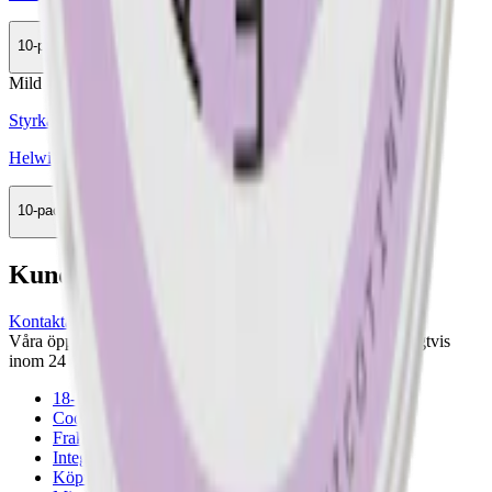
10-pack
228,90 kr
Köp
Mild
Styrka Mild · Slim
Helwit Violet 2
10-pack
299,90 kr
Köp
Kundservice
Kontakta oss
Våra öppettider är: Alla dagar 08:00 - 18:00 Vi svarar vanligtvis
inom 24 timmar på vardagar.
18-årsgräns
Cookiepolicy
Frakt- och leveransvillkor
Integritetspolicy
Köpvillkor