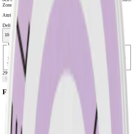
Zone X Dark Flow Medium utgår inom kort ur sortimentet.
Attribut
Delisted
Lakrits
Mild
Slim
Torr Portion
Vitt snus
Zone X
10-pack
299,90 kr
Slut i lager
Välj antal dosor
1-pack
34,90 kr
34,90 kr
/st
5-pack
149,90 kr
29,98 kr
/st
10-pack
299,90 kr
29,99 kr
/st
30-pack
893,40 kr
29,78 kr
/st
50-pack
1 474,50 kr
29,49 kr
/st
299,90 kr
/
10-pack
Slut i lager
Fakta om Zone X Dark Flow Vitt Snus
Varumärke:
Zone X
Tillverkare:
Skruf Snus AB
Snustyp:
vitt snus