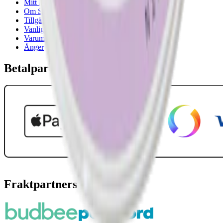
Mitt konto
Om Snuset.se
Tillgänglighetsredogörelse
Vanliga frågor
Varumärken
Ånger
Betalpartner
Fraktpartners