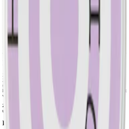
Med 24 prillor per dosa och en totalvikt på 15,4 gram, ger Zone X
Dark Flow dig en unik snusupplevelse som är både smakrik och
mild.
Zone X Dark Flow utgår ur sortimentet
Under hösten 2024 slutar Skruf Snus AB tillverka Zone X Dark
Flow. Den kommer successivt fasas ut för att inte ersättas. Se istället
Zone X övriga sortiment (som inom kort byter namn till X)
här
Information om varumärket Zone X
Zone X från den klassiska snustillverkaren Skruf Snus lanserades
2021. Zone X är ett
helvitt tobaksfritt snus
i slimformat med smaker
som mint, bär och tropiska frukter. Med fokus på innovation och
kvalitet, finns Zone X snus i olika nikotinstyrkor. Från mild till starkt
vitt snus.
Zone X byter namn till X
. Namn- och designbytet sker löpande
under oktober/november 2024.
Färskt vitt snus