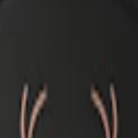
nter:
portionssnus
,
white portion
och
lössnus
. Med en tydlig tobakssmak, 