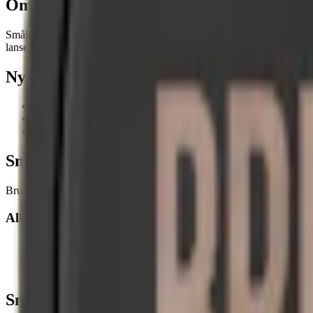
Om Smålands Brukssnus
Smålands Brukssnus är ett
svenskt snus
som lanserades 2012. Med en 
lanseringen av Smålands Brukssnus Vit i september samma år och S
Nyheter om Brukssnus
April 2012
: Skruf Snus lanserar det första brukssnuset Smålan
September 2012
: Smålands Brukssnus Vit Portion lanseras som
December 2012
: Den senaste varianten lanseras, Smålands Br
Smålands Brukssnus – smaker
Brukssnus tillhör den lilla skaran snus som har autentiska tobakssmak
Alla Brukssnus smaker
Smålands Brukssnus White Portion
(klassisk tobakssmak)
Smålands Brukssnus Portion
(klassisk tobakssmak)
Smålands Brukssnus Lössnus
(klassisk tobakssmak)
Smålands Brukssnus – nikotinstyrka