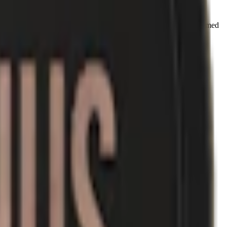
kssnus Portion, har
Skruf Snus AB
successivt utökat sortimentet med
n robusta och genuina tobakssmak.
st och genuin. Inslag av bergamott.