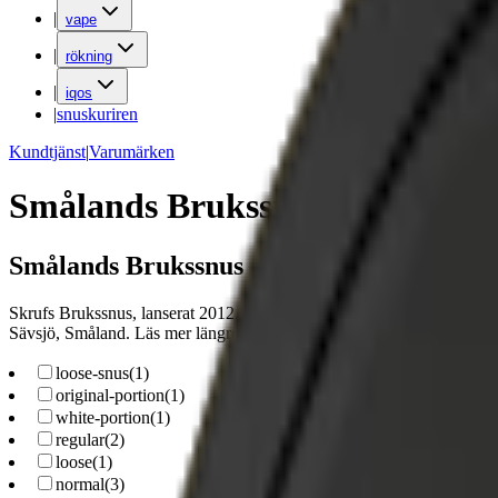
|
vape
|
rökning
|
iqos
|
snuskuriren
Kundtjänst
|
Varumärken
Smålands Brukssnus
Smålands Brukssnus
Skrufs Brukssnus, lanserat 2012, erbjuder traditionellt snus i tre varia
Sävsjö, Småland. Läs mer längre ner på denna sida.
loose-snus
(
1
)
original-portion
(
1
)
white-portion
(
1
)
regular
(
2
)
loose
(
1
)
normal
(
3
)