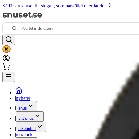
Så får du snuset till stugan, sommarstället eller landet.
|
nyheter
|
snus
|
vitt snus
|
nikotinfritt
|
mixpack