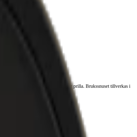
varierar nikotinhalt från 8-10 mg per prilla. Brukssnuset tillverkas i