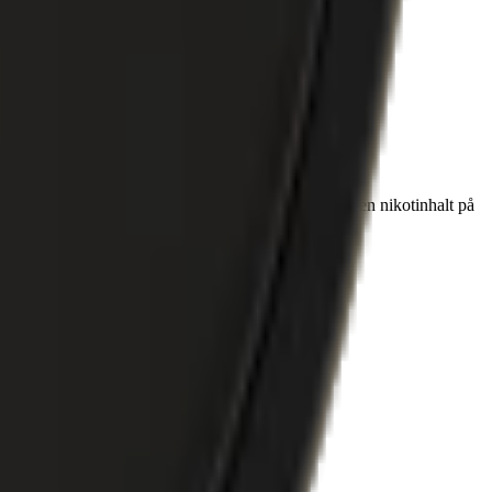
n innehåller 8,4 milligram nikotin, vilket motsvarar en nikotinhalt på
rinnandet och ger en långvarig smak.