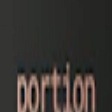
och white portion. Du väljer själv om du köper lösa dosor eller stock. När
llverkas av Skruf Snus AB. Det lanserades 2012 och finns i tre variante
on och White Portion.
ion?
 gram.
ortion?