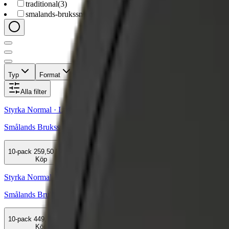
traditional
(
3
)
smalands-brukssnus
(
3
)
Typ
Format
Styrka
Smak
Märke
Pris
Alla filter
Styrka Normal · Large
Smålands Brukssnus White Portion
10-pack
259,50 kr
Köp
Styrka Normal · Lös
Smålands Brukssnus Lössnus
10-pack
449,50 kr
Köp