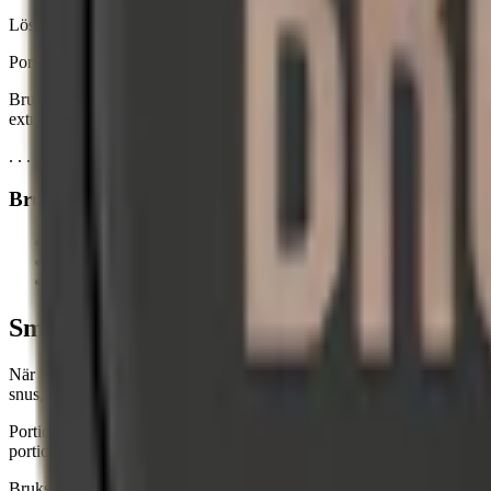
Lössnuset från Smålands Brukssnus har en nikotinhalt på 1%. Den exak
Portionssnuset innehåller 9,9 milligram nikotin per prilla, vilket mots
Brukssnus Vit Portion, eller white portion, är torrare än det klassiska b
extra starkt snus från Smålands Brukssnus.
. . .
Brukssnus nikotinstyrkor från normal till strax under 
Smålands
Brukssnus Vit Portion
: 8,4 (normalstarkt snus)
Smålands
Brukssnus Portion
: 9,9 (normalstarkt snus)
Smålands
Brukssnus Lös
: beror på storleken på prillan
Smålands Brukssnus – format och storleka
När Smålands Brukssnus lanserades 2012 kom snuset i tre format: Löss
snus, vilket är något mindre än genomsnittet på 41 gram för lössnus.
Portionssnuset har en traditionell fuktighet vilket ger en snabb releas
portionssnuset. En prilla väger 0,6 gram, vilket är något mindre än det
Brukssnuset från Skruf finns inte som
minisnus
, superslim eller slim-p