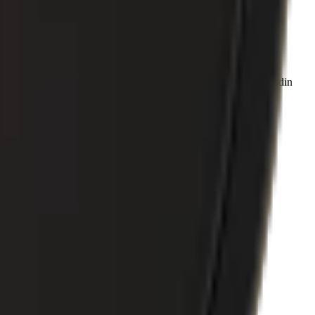
 du beställer snus hos oss kan du välja att få det levererat till din
r: Lössnus, Original Portion och Vit Portion.