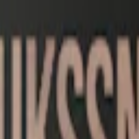
historia som började i april 2012 med introduktionen av Smålands Bru
målands Brukssnus
Lössnus
i december. Brukssnuset kännetecknas av si
ds Brukssnus Original Portion.
 det andra snuset.
ukssnus Lössnus.
. Oavsett variant har detta snus en framträdande
tobakssmak
som är robu