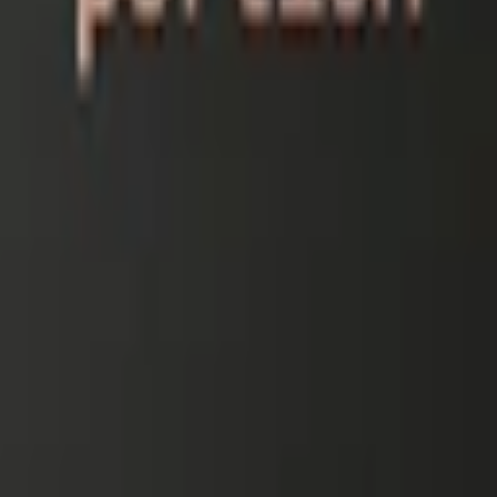
nnehåller 20 prillor.
 Lössnus?
ta mängden nikotin per prilla beror på hur stor prillan bakas.
9 milligram nikotin, vilket motsvarar en nikotinhalt på 1,3%. Vit Portio
n?
ning av smak och nikotin, medan Vit Portion är torrare, vilket minskar 
d, av Skruf Snus AB.
snittet inom snus, från 23 kr upp till över 29 kr.
 och autentisk. Det finns även inslag av bergamott och citrus.