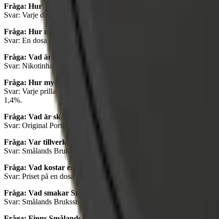
Fråga: Hur många prillor finns i en dosa Smålands Brukssnus?
Svar: Varje dosa, oavsett om det är Original Portion eller Vit Portion, i
Fråga: Hur mycket snus innehåller en dosa Smålands Brukssnus
Svar: En dosa Smålands Brukssnus Lössnus innehåller 35 gram snus.
Fråga: Vad är nikotinhalten i Smålands Brukssnus Lössnus?
Svar: Nikotinhalten i Smålands Brukssnus Lössnus är 1%, men den exak
Fråga: Hur mycket nikotin är det i Smålands Brukssnus?
Svar: Varje prilla av Smålands Brukssnus Original Portion innehåller 9,
1,4%.
Fråga: Vad är skillnaden mellan Original Portion och Vit Portio
Svar: Original Portion har en normal fuktighet och ger en jämn frisätt
Fråga: Var tillverkas Smålands Brukssnus?
Svar: Smålands Brukssnus tillverkas i snusfabriken i Sävsjö, Smålan
Fråga: Vad kostar en dosa Smålands Brukssnus?
Svar: Priset på en dosa Smålands Brukssnus ligger något lägre än genom
Fråga: Vad smakar Smålands Brukssnus?
Svar: Smålands Brukssnus har en traditionell tobakssmak som är robust
Fråga: Finns Smålands Brukssnus i mini eller slim format?