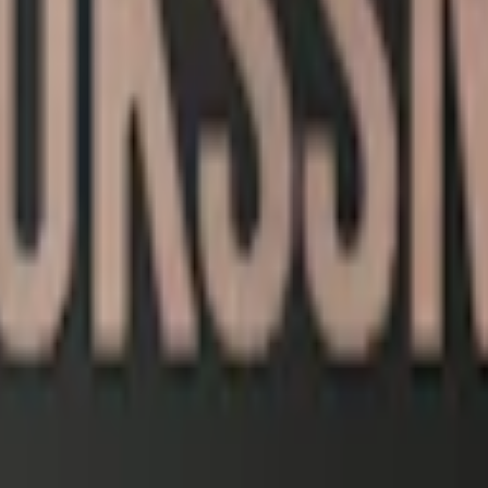
ta mängden nikotin per prilla beror på hur stor prillan bakas.
varar en nikotinhalt på 1,3%. Detta innebär att Brukssnus Portion strax u
runa portionssnuset och innehåller 8,4 milligram per prilla, eller 1,4%. Ett
stark (milligram nikotin per prilla)
r
nus, Original portion och White portion. Varje format har sina unika 
e av både smak och nikotin. En prilla väger 0,76 gram. Brukssnus Vit Port
 klassiska portionssnuset.
ortion.