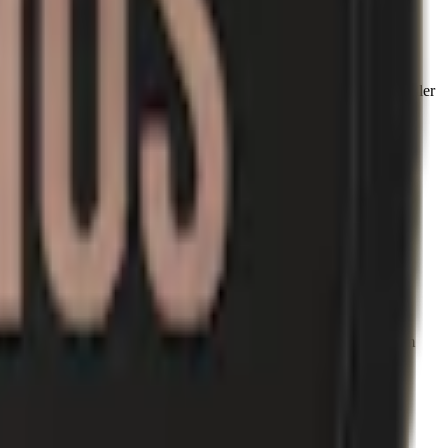
nder gränsen för starkt snus.
 normalstarkt snus. Det finns idag inget nikotinfritt, milt, starkt eller
egenskaper och storlekar. En dosa av Lössnuset innehåller 35 gram
ion, även kallad white portion, är torrare än det klassiska