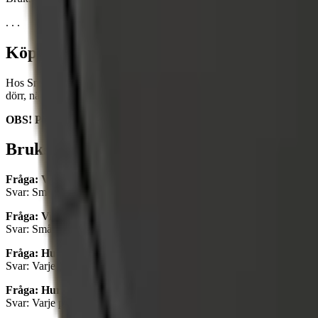
. . .
Köp Smålands Brukssnus online
Hos Snuset.se hittar du samtliga varianter från Brukssnus: lös, portion 
dörr, närliggande box eller till utlämningsställe i nära dig.
OBS! På Snuset.se har vi ålderskontroll från kassa till kund.
Brukssnus snus – frågor och svar
Fråga: Vad är Smålands Brukssnus?
Svar: Smålands Brukssnus är ett traditionellt svenskt snusmärke som ti
Fråga: Vilka format finns Smålands Brukssnus i?
Svar: Smålands Brukssnus finns i tre format: Lössnus, Original Porti
Fråga: Hur mycket väger en prilla av Smålands Brukssnus Port
Svar: Varje prilla av Smålands Brukssnus Original Portion väger 0,76
Fråga: Hur mycket väger en prilla av Smålands Brukssnus Vit P
Svar: Varje prilla av Smålands Brukssnus Vit Portion väger 0,6 gram.