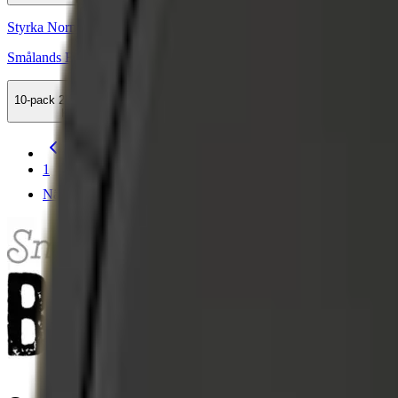
Styrka Normal · Large
Smålands Brukssnus Portionssnus
10-pack
259,50 kr
Köp
Föregående
1
Nästa