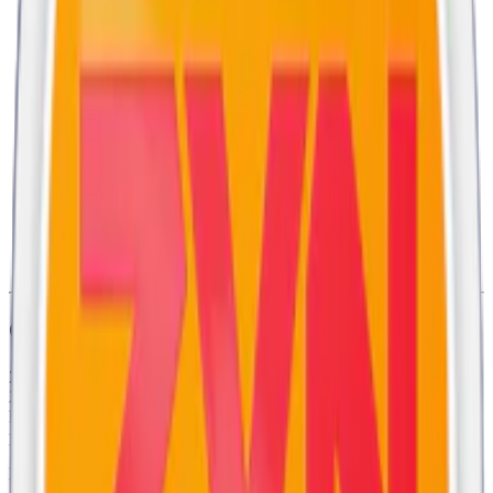
Snustyp:
vitt snus
Torrhet:
torr
Styrka
:
milt vitt snus
Format/storlek:
slim
Smak:
frukt
Ingredienser:
växtfiber, fuktighetsbevarande medel,
sötningsmedel, surhetsreglerande medel, salmiak, vatten,
aromer, salt och nikotin.
Om Zone X Southern Breeze
Zone X Southern Breeze med mild nikotinstyrka lanserades i maj
2023. Tillverkad av Skruf Snus AB, en ledare
tobaksfritt vitt snus
,
kombinerar denna milda vita snus med en söt smak av solmogna
persikor och en svalkande hint av iste.
Det vita snuset Zone X Southern Breeze kommer i slim portion med