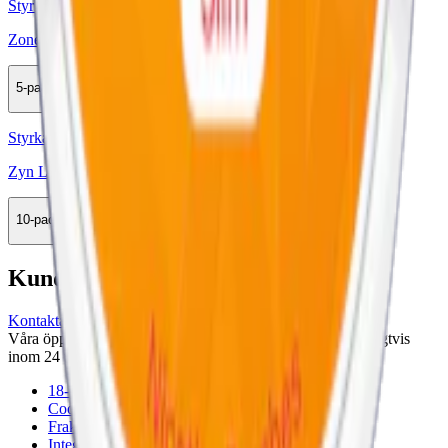
Styrka Stark · Slim
Zone No. 33 Juicy Peach 3
5-pack
146,90 kr
Köp
Styrka Normal · Slim
Zyn Lemon Spritz Slim 2
10-pack
309,90 kr
Köp
Kundservice
Kontakta oss
Våra öppettider är: Alla dagar 08:00 - 18:00 Vi svarar vanligtvis
inom 24 timmar på vardagar.
18-årsgräns
Cookiepolicy
Frakt- och leveransvillkor
Integritetspolicy