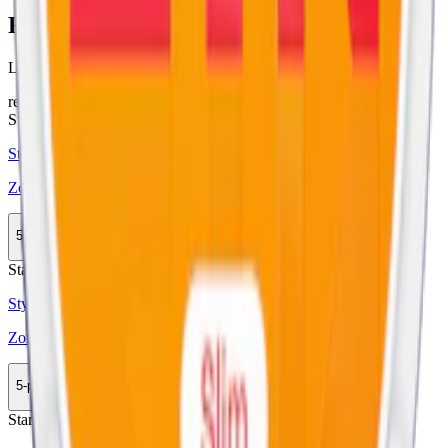
Färskt vitt snus
Läs mer om hur du förvarar Zone X
här
relaterade produkter
Stark
Styrka Stark · Slim
Zone No. 63 Orange Razz 3
5-pack
147,50 kr
Köp
Stark
Styrka Stark · Slim
Zone No. 35 Juicy Peach 5
5-pack
146,90 kr
Köp
Stark