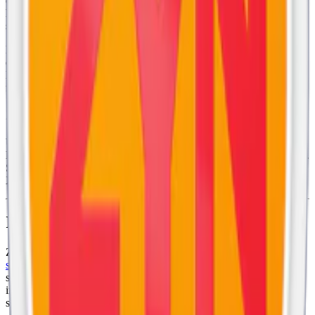
en torrare yta som ger en långvarig upplevelse eftersom fuktigheten
hjälper till att förstärka den smaken av persikor och iste och
säkerställer en jämn och ihållande nikotinleverans.
En dosa Zone X Southern Breeze innehåller 24 prillor som var och
en väger 0,5 gram, vilket ger en totalvikt per dosa på 15,4 gram.
Nikotininnehållet är 5 milligram per prilla, vilket motsvarar 0,78 %
för att vara exakt.
Zone X Southern Breeze 2 utgår ur sortimentet
Under hösten 2024 slutar Skruf Snus AB tillverka Zone X Southern
Breeze Medium. Den kommer successivt fasas ut för att inte ersättas.
Se istället Zone X övriga sortiment (som inom kort byter namn till
X)
här
Information om varumärket Zone X
Zone X lanserades 2021 av
Skruf Snus
och producerar
tobaksfritt
snus
i olika nikotinstyrkor. Prillorna är slim och kommer i smaker
som mint, bär och exotiska frukter. Med sitt fokus på kvalitet och
innovation är
Zone X
ett framstående val för diskret och långvarig
snusupplevelse.