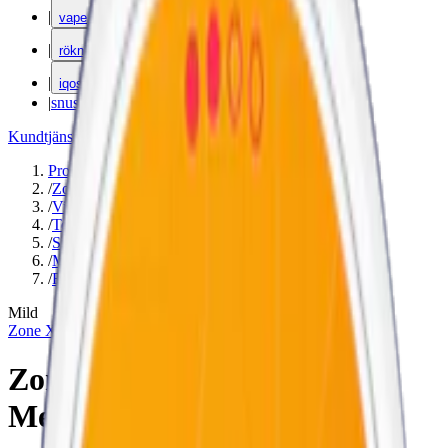
|
vape
|
rökning
|
iqos
|
snuskuriren
Kundtjänst
|
Varumärken
Produkter
/
Zone X
/
Vitt snus
/
Torr Portion
/
Slim
/
Mild
/
Frukt
Mild
Zone X
Zone X Southern Breeze
Medium