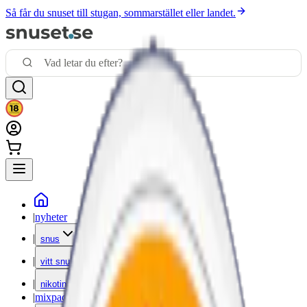
Så får du snuset till stugan, sommarstället eller landet.
|
nyheter
|
snus
|
vitt snus
|
nikotinfritt
|
mixpack