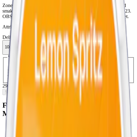
Zone X Southern Breeze Medium är en mild tobaksfri snus med
smak av persikor och iste. 5 mg nikotin per prilla. Nyhet maj 2023.
OBS! Zone X Southern Breeze Medium har utgått ur sortimentet.
Attribut
Delisted
Frukt
Mild
Slim
Torr Portion
Vitt snus
Zone X
10-pack
299,90 kr
Slut i lager
Välj antal dosor
1-pack
34,90 kr
34,90 kr
/st
5-pack
149,90 kr
29,98 kr
/st
10-pack
299,90 kr
29,99 kr
/st
30-pack
893,40 kr
29,78 kr
/st
50-pack
1 474,50 kr
29,49 kr
/st
299,90 kr
/
10-pack
Slut i lager
Fakta om Zone X Southern Breeze
Medium
Varumärke:
Zone X
Tillverkare:
Skruf Snus AB