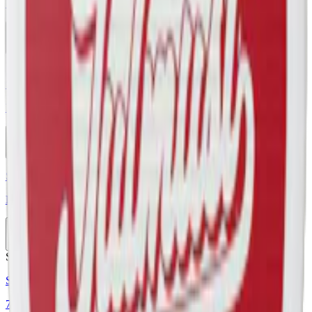
77 Ghost Mini Cola Ice 5
10-pack
329,90 kr
Köp
Stark
Styrka Stark · Slim
ICE Cola Slush 11,55 mg
10-pack
285,50 kr
Köp
Styrka Normal · Slim
Nued Cola 2
10-pack
289,90 kr
Köp
Stark
Styrka Stark · Slim
77 Cola & Vanilla 3-p