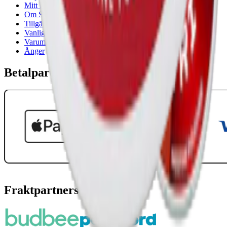
Mitt konto
Om Snuset.se
Tillgänglighetsredogörelse
Vanliga frågor
Varumärken
Ånger
Betalpartner
Fraktpartners