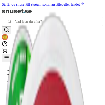
Så får du snuset till stugan, sommarstället eller landet.
|
nyheter
|
snus
|
vitt snus
|
nikotinfritt
|
mixpack