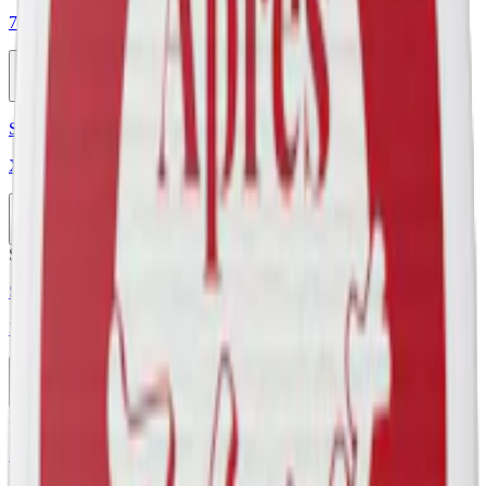
77 Cola & Vanilla 3
5-pack
135 kr
Köp
Styrka Normal · Slim
XQS Cola Lime 4
10-pack
349 kr
Köp
Stark
Styrka Stark · Slim
77 Cola & Cherry 3
10-pack
329,90 kr
Köp
Extra Stark
Mini
Styrka Extra Stark · Mini