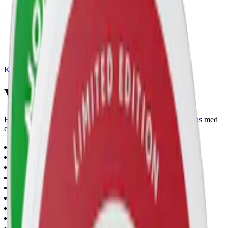
|
vape
|
rökning
|
iqos
|
snuskuriren
Kundtjänst
|
Varumärken
Vitt snus med colasmak
Här samlar vi alla tobaksfria snus med smak av cola.
Vitt snus
med
colasmak finns från
77
och
FUMI
.
np
(
11
)
slim
(
10
)
mini
(
1
)
normal
(
5
)
strong
(
5
)
extra-strong
(
1
)
cola
(
11
)
other-flavor
(
4
)