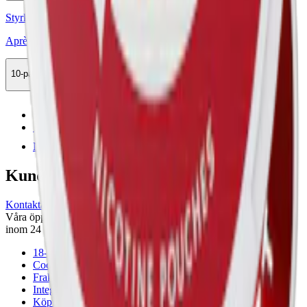
Styrka Normal · Slim
Après No.11 Julmust Limited Edition Slim
10-pack
285,50 kr
Slut
Föregående
1
Nästa
Kundservice
Kontakta oss
Våra öppettider är: Alla dagar 08:00 - 18:00 Vi svarar vanligtvis
inom 24 timmar på vardagar.
18-årsgräns
Cookiepolicy
Frakt- och leveransvillkor
Integritetspolicy
Köpvillkor