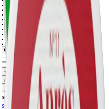
mint
(
3
)
berry
(
2
)
citrus
(
1
)
fruit
(
1
)
77-snus
(
5
)
nordic-spirit
(
2
)
apres
(
1
)
ice
(
1
)
nued
(
1
)
xqs
(
1
)
Typ
Format
Styrka
Smak
Märke
Pris
Relevans
Alla filter
Stark
Styrka Stark · Slim