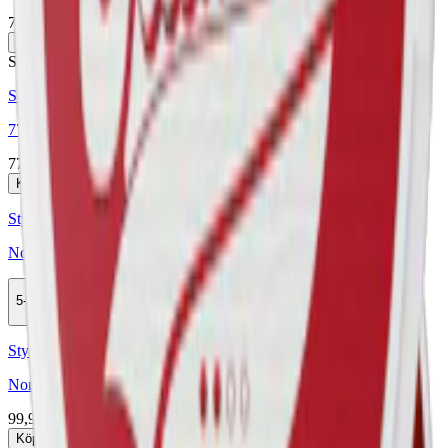
77 kr
Köp
Stark
Styrka Stark · Slim
77 snus mixpack 3-p
77 kr
Köp
Styrka Normal · Slim
Nordic Spirit Dark Fizz 3
5-pack
164 kr
Köp
Styrka Normal · Slim
Nordic Spirit 3 Mixpack Slim Vitt snus
99,90 kr
Köp