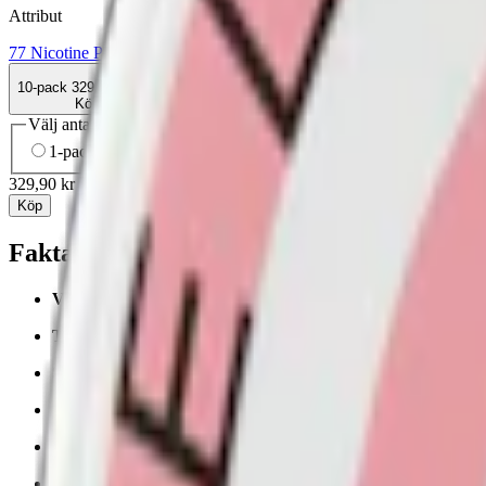
Attribut
77 Nicotine Pouches
Bär
Cola
Slim
Stark
Torr Portion
Vitt snus
10-pack
329,90 kr
Köp
Välj antal dosor
1-pack
37,90 kr
37,90 kr
/st
10-pack
329,90 kr
32,99 kr
/st
30
329,90 kr
/
10-pack
Köp
Fakta om 77 Cola & Cherry Starkt Vitt Sn
Varumärke:
77
Tillverkare:
Luna Corporate
Snustyp:
vitt snus
Torrhet:
normal fuktighet
Styrka
:
starkt vitt snus
Format/storlek:
slim