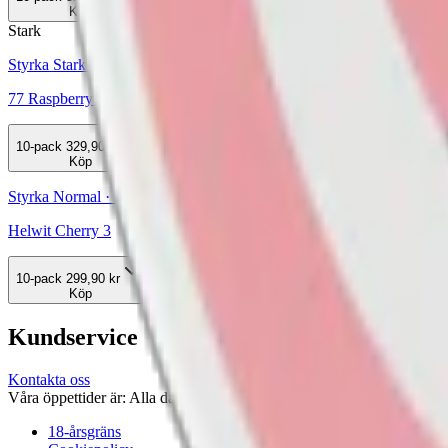
Köp
Stark
Styrka Stark · Slim
77 Raspberry Vanilla
10-pack
329,90 kr
Köp
Styrka Normal · Slim
Helwit Cherry 3
10-pack
299,90 kr
Köp
Kundservice
Kontakta oss
Våra öppettider är: Alla dagar 08:00 - 18:00 Vi svarar vanligtvis ino
18-årsgräns