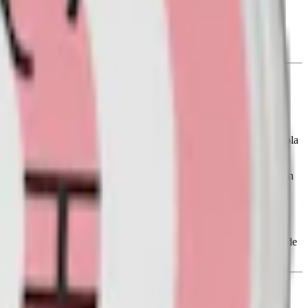
el (E955, sukralos) samt konserveringsmedel (E202, kaliumsorbat).
ion från USA. Formatet på prillan är slim och smalare än det
in och smak, utan att snuset rinner eller missfärgar tänderna. 77 Cola
 Där hittar du också e-nummer.
nde aktör på den europeiska marknaden för rökfritt nikotin. Designen
n och dosan, till höger den nya. Under en övergångsperiod kan både