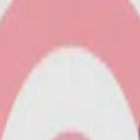
-pack
929,40 kr
30,98 kr
/st
50-pack
1 399 kr
27,98 kr
/st
us