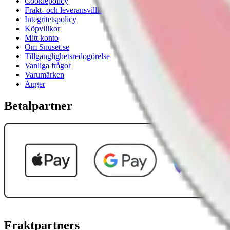
Cookiepolicy
Frakt- och leveransvillkor
Integritetspolicy
Köpvillkor
Mitt konto
Om Snuset.se
Tillgänglighetsredogörelse
Vanliga frågor
Varumärken
Ånger
Betalpartner
Fraktpartners