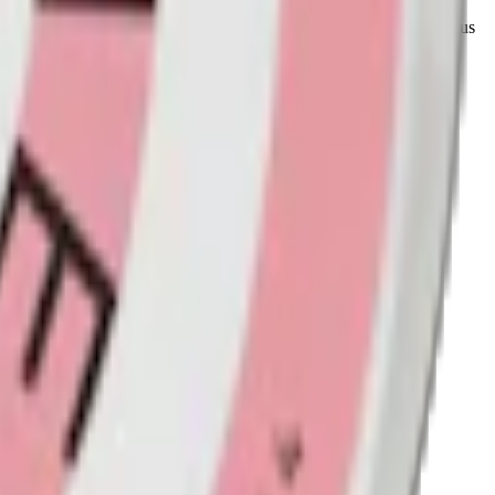
tar smaker som Black Currant, Ice Mint, och Peach & Mint. Med fokus