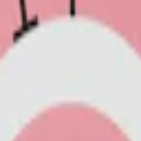
av cola och körsbär. Diskreta prillor med 10,4 mg nikotin.