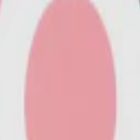
sreglerande medel (E501, kaliumkarbonater), salt, nikotin, sötningsmed
ak av cola blandad med ett inslag av körsbär, en populär smakkombinat
ta något starkare tobaksfria snus innehåller 10,4 mg nikotin per prilla.
 20 prillor. Fukthalten ger en snabb och ihållande release av både nikot
gsmedel. Se den fullständiga innehållsförteckningen i faktarutan ovan.
 distribution har företaget, grundat 2021, etablerat sig som en betyda
med bubblor och kompletterat med vit text.
ppdaterad look och dosa. Nedan till vänster ser du den äldre designe