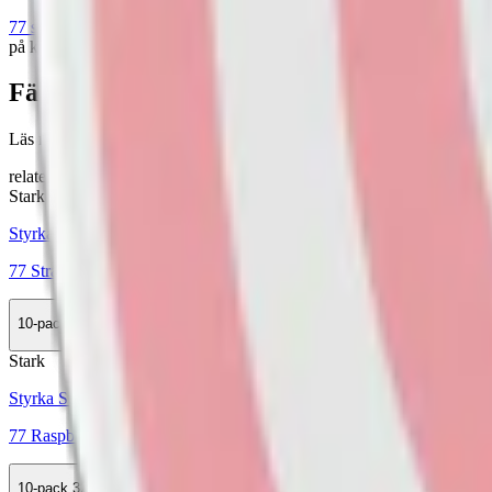
77 snus
är en ledande aktör inom
vitt snus i Europa
, ursprungligen fr
på kvalitet och variation, erbjuder de också nikotinstyrkor för alla pref
Färskt vitt snus
Läs mer om hur du förvarar 77 Cola & Cherry Stark
här
relaterade produkter
Stark
Styrka Stark · Slim
77 Strawberry 3
10-pack
329,90 kr
Köp
Stark
Styrka Stark · Slim
77 Raspberry 3
10-pack
329,90 kr