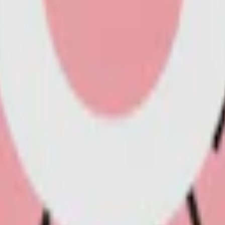
ån Polen och lanserat på Snuset.se i april 2024. Deras sortiment omfat
erenser.