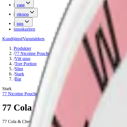
|
vape
|
rökning
|
iqos
|
snuskuriren
Kundtjänst
|
Varumärken
Produkter
/
77 Nicotine Pouches
/
Vitt snus
/
Torr Portion
/
Slim
/
Stark
/
Bär
Stark
77 Nicotine Pouches
77 Cola & Cherry 3
77 Cola & Cherry är ett starkt, tobaksfritt snus med en distinkt smak 