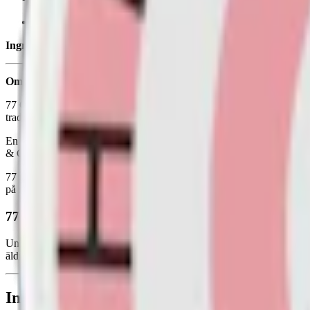
Smak:
drycken cola
och
körsbär
Ingredienser:
fyllning (E460, cellulosa), vatten, smakämnen, surhet
Om 77 Cola & Cherry
77 Cola & Cherry ger en nostalgisk twist till
vitt snus
med sin unika sm
traditionella "original"-formatet, vilket gör prillorna mer diskreta. Det
En dosa av 77 Cola & Cherry innehåller totalt 13 gram snus fördelat på
& Cherry innehåller inte tobak men innehåller både nikotin och sötnin
77 snus tillverkas av Luna Corporate i Polen. Med egen produktion och
på snusdosorna för 77 Cola Cherry domineras av röd färg och grafik 
77 Cola & Cherry får ny design sommaren 2025
Under våren och sommaren 2025 får 77 snus och 77 Cola & Cherry en u
äldre och ny design förekomma.
Information om varumärket 77