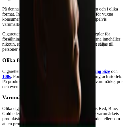
På denna sida samlas cigaretter från olika varumärken och i olika
format. Informationen är avsedd att göra det enklare för vuxna
konsumenter att skilja mellan produkter utifrån exempelvis
varumärke, förpackningstyp, format och pris.
Cigaretter är tobaksvaror och omfattas av särskilda regler för
försäljning, märkning och marknadsföring. Produkterna innehåller
nikotin, som är beroendeframkallande, och får endast säljas till
personer som har fyllt 18 år.
Olika format på cigaretter
Cigaretter förekommer i olika format, till exempel
King Size
och
100s
. Formatet beskriver främst produktens utformning och storlek.
På produktsidan framgår respektive produkts namn, varumärke, pris
och eventuell förpackningsinformation.
Varumärken och produktnamn
Olika cigarettprodukter kan ha namn som exempelvis Red, Blue,
Gold eller liknande. Dessa benämningar är en del av varumärkets
produktstruktur och ska inte tolkas som hälsopåståenden eller som
att en produkt är mindre skadlig än en annan.