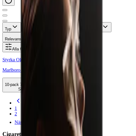
Typ
Format
Styrka
Märke
Pris
Relevans
Alla filter
Styrka Okänd · 100´s
Marlboro Crafted Green 100s
10-pack
740 kr
Slut
Föregående
1
2
Nästa
Cigaretter online hos Snuset.se