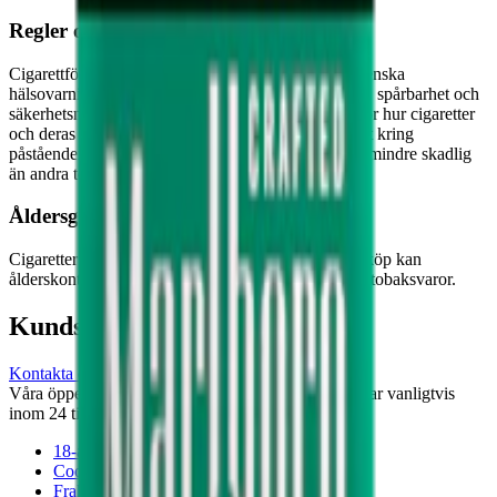
Regler och märkning
Cigarettförpackningar som säljs i Sverige ska ha svenska
hälsovarningar och följa gällande krav på märkning, spårbarhet och
säkerhetsmärkning. Det finns även begränsningar för hur cigaretter
och deras förpackningar får presenteras, bland annat kring
påståenden som kan ge intryck av att en produkt är mindre skadlig
än andra tobaksvaror.
Åldersgräns
Cigaretter säljs endast till personer över
18 år
. Vid köp kan
ålderskontroll genomföras enligt gällande regler för tobaksvaror.
Kundservice
Kontakta oss
Våra öppettider är: Alla dagar 08:00 - 18:00 Vi svarar vanligtvis
inom 24 timmar på vardagar.
18-årsgräns
Cookiepolicy
Frakt- och leveransvillkor