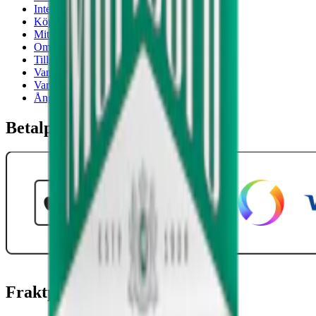
Integritetspolicy
Köpvillkor
Mitt konto
Om Snuset.se
Tillgänglighetsredogörelse
Vanliga frågor
Varumärken
Ånger
Betalpartner
Fraktpartners