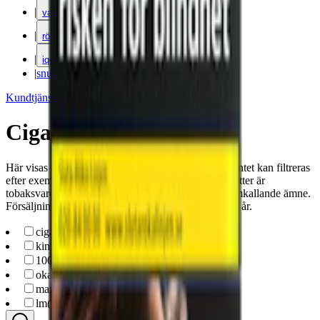
|
vape
|
rökning
|
iqos
|
snuskuriren
Kundtjänst
|
Varumärken
Cigaretter
Här visas cigaretter som säljs via Snuset.se. Sortimentet kan filtreras
efter exempelvis format, varumärke och pris. Cigaretter är
tobaksvaror som innehåller nikotin, ett beroendeframkallande ämne.
Försäljning sker endast till personer som har fyllt 18 år.
cigarettes
(
21
)
king-size
(
13
)
100s
(
8
)
okand
(
21
)
marlboro
(
16
)
lm
(
5
)