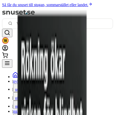
Så får du snuset till stugan, sommarstället eller landet.
|
nyheter
|
snus
|
vitt snus
|
nikotinfritt
|
mixpack