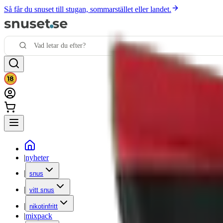
Så får du snuset till stugan, sommarstället eller landet.
|
nyheter
|
snus
|
vitt snus
|
nikotinfritt
|
mixpack