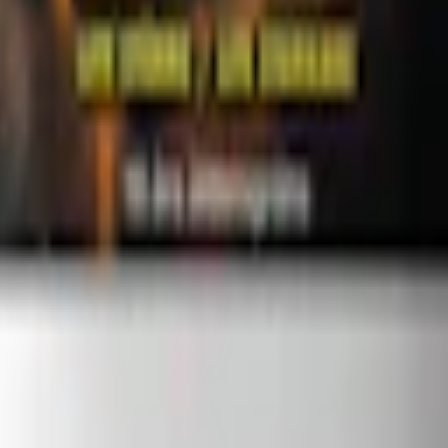
ussatser där snusaren själv fuktar och smaksätter färdiga prillor. Varumä
 styrka och konsistens i sitt snus. Idag spänner sortimentet från mildare
a av snussatser.
as online.
baksskatt (klassningen av den importerade tobaken).
an förlorar och produkten bedöms skattepliktig som röktobak. I och med 
 skiljer sig år lite men basen är i samtliga fall tobak. Prillan Original
an har en mer fyllig och mer intensiv smak. Samtliga snussatser från P