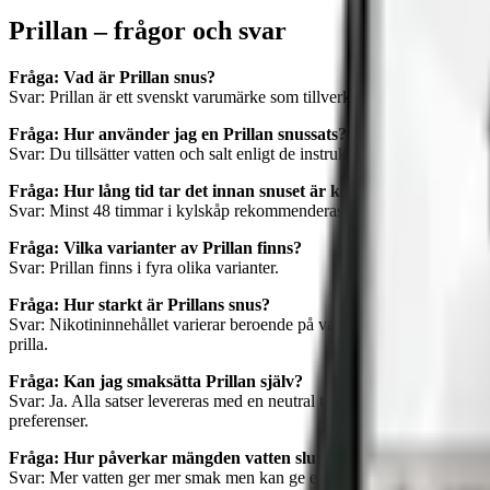
Prillan – frågor och svar
Fråga: Vad är Prillan snus?
Svar: Prillan är ett svenskt varumärke som tillverkar snussatser. Till skil
Fråga: Hur använder jag en Prillan snussats?
Svar: Du tillsätter vatten och salt enligt de instruktioner som finns p
Fråga: Hur lång tid tar det innan snuset är klart?
Svar: Minst 48 timmar i kylskåp rekommenderas, men många väljer att
Fråga: Vilka varianter av Prillan finns?
Svar: Prillan finns i fyra olika varianter.
Fråga: Hur starkt är Prillans snus?
Svar: Nikotininnehållet varierar beroende på variant. Prillan White P
prilla.
Fråga: Kan jag smaksätta Prillan själv?
Svar: Ja. Alla satser levereras med en neutral tobakssmak som kan anv
preferenser.
Fråga: Hur påverkar mängden vatten slutresultatet?
Svar: Mer vatten ger mer smak men kan ge en rinnigare känsla. Mindre 