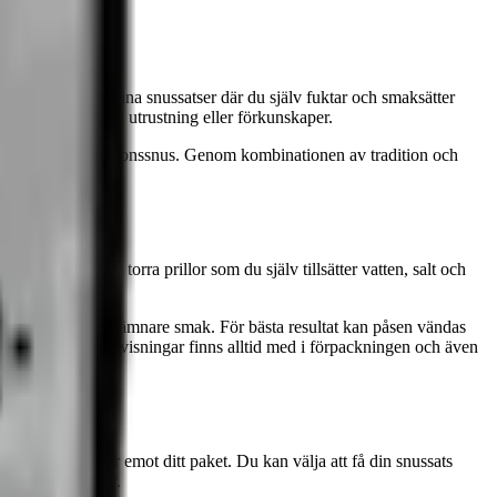
 tidigt känt för sina snussatser där du själv fuktar och smaksätter
äva varken speciell utrustning eller förkunskaper.
r fokus helt på portionssnus. Genom kombinationen av tradition och
ed färdiga helt torra prillor som du själv tillsätter vatten, salt och
orna, vilket ger en jämnare smak. För bästa resultat kan påsen vändas
mak. Recept och anvisningar finns alltid med i förpackningen och även
san och när du tar emot ditt paket. Du kan välja att få din snussats
 prillan 339,90 kr.