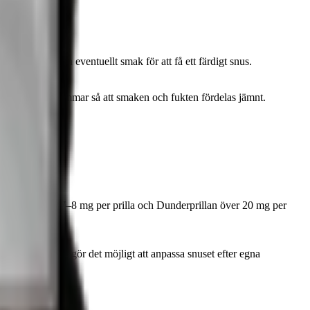
llsätta vatten och eventuellt smak för att få ett färdigt snus.
skåp i minst 48 timmar så att smaken och fukten fördelas jämnt.
Brown Gold runt 7–8 mg per prilla och Dunderprillan över 20 mg per
elt valfri och gör det möjligt att anpassa snuset efter egna