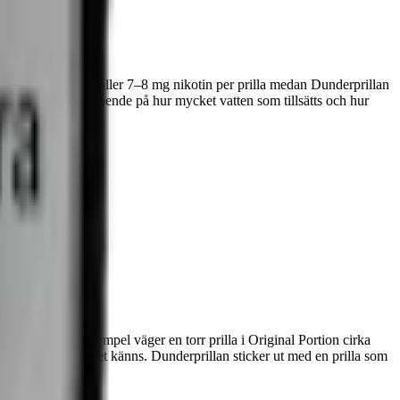
a. Brown Gold innehåller 7–8 mg nikotin per prilla medan Dunderprillan
sen kan variera beroende på hur mycket vatten som tillsätts och hur
nellt snus. Till exempel väger en torr prilla i Original Portion cirka
jälv styr hur snuset känns. Dunderprillan sticker ut med en prilla som