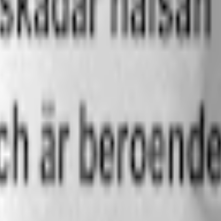
märket Prillan
“gör-det-själv” som länge funnits inom svensk snuskultur. Varumärket blev
tyrka och konsistens, samtidigt som “tillverkningen” är enkel utan att kr
naden tillverkare Prillan även snussatser för lössnus, men i dag ligge
inom eget snus.
ver varken förkunskaper eller avancerad utrustning. Varje sats levereras m
rna fuktas prillorna jämnt och får den konsistens du önskar.
 timmar för att mogna. Under denna tid fördelas smaken och fukten i prill
us där du själv haft möjlighet att påverka både fuktighet, känsla och s
om övriga nikotinprodukter tillämpar vi strikt ålderskontroll, både i kas
 per snussats ser du på produktsidan. Hos Snuset.se kostar en snussats från