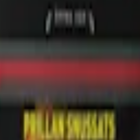
älja bland Prillans fyra snussatser: Prillan White,
Prillan Portion
, Prill
r. Läs mer om Prillan längre ner på sidan.