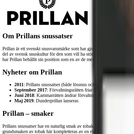
Om Prillans snussatser
Prillan är ett svenskt snusvarumärke som har gjort sig känt för sina sn
del av svensk snuskultur för den som vill ha större kontroll över smak,
har Prillan behållit sin position som en av de mest välkända tillverkarn
Nyheter om Prillan
2011
: Prillans snussatser (både lössnus och portionssnus) lanser
September 2017
: Förvaltningsrätten friar Prillan i mål om to
Juni 2018
: Kammarrätten ändrar förvaltningsrättens dom – Prill
Maj 2019
: Dunderprillan lanseras
Prillan – smaker
Prillans snussatser har en naturlig smak av tobak. De olika varianterna
grundsmaken av tobak här kompletteras av en rökig nyans. Dunderprill