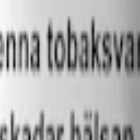
n och Prillan Original Portion med nikotininnehåll runt 3–4 mg per prill
id leverans behåller de sin nikotinhalt även efter fuktning, men upplevel
gram nikotin per prilla)
ser du dock att prillorna helt torra, platta och lättare än färdigt traditio
ens, tyngd och känsla under läppen. Detta innebär att du som användare s