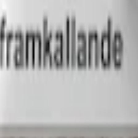
lnad från färdigköpt snus är prillorna torra, vilket gör att du själv kan ti
å förpackningen och på produktsidorna. Därefter förvaras prillorna i kyl
 låta snuset mogna längre för en djupare smak och jämnare konsistens.
ortion och Original Portion ligger på cirka 3–4 mg nikotin per prilla, 
ändas som den är eller kompletteras med snusaromer. Smaksättningen är h
vatten ger torrare prillor med längre smak- och nikotinrelease.