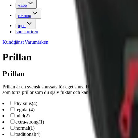
|
vape
|
rökning
|
iqos
|
snuskuriren
Kundtjänst
|
Varumärken
Prillan
Prillan
Prillan är en svensk snussats för eget snus. Hos oss på Snuset kan du v
som torra prillor som du själv fuktar och kan smaksätta med snusarome
diy-snus
(
4
)
regular
(
4
)
mild
(
2
)
extra-strong
(
1
)
normal
(
1
)
traditional
(
4
)