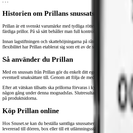
. . .
Historien om Prillans snussatser och varu
Prillan är ett svenskt varumärke med tydliga rötter i den tradition av 
färdiga prillor. På så sätt behåller man full kontroll över både smak, s
Innan lagstiftningen och skattehöjningarna på råtobak förändrade mark
flexibilitet har Prillan etablerat sig som ett av de största varumärkena 
Så använder du Prillan
Med en snussats från Prillan gör du enkelt ditt eget snus. Processen krä
eventuell smaksättare till. Genom att följa de medföljande instruktione
Efter att vätskan tillsatts ska prillorna förvaras i kylskåp i minst 48
någon gång under denna mognadsfas. Slutresultatet blir ett portionssn
på produktsidorna.
Köp Prillan online
Hos Snuset.se kan du beställa samtliga snussatser från Prillan. Precis s
levererad till dörren, box eller till ett utlämningsställe nära dig. Pris