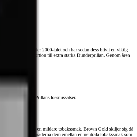
rket etablerades under 2000-talet och har sedan dess blivit en viktig
 snus som Prillan portion till extra starka Dunderprillan. Genom åren
detta försvinner Prillans lössnussatser.
 och White Portion har en mildare tobakssmak. Brown Gold skiljer sig då
rillan har trots skillnaderna dem emellan en neutrala tobakssmak som