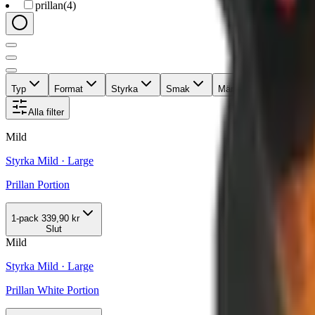
prillan
(
4
)
Typ
Format
Styrka
Smak
Märke
Pris
Alla filter
Mild
Styrka Mild · Large
Prillan Portion
1-pack
339,90 kr
Slut
Mild
Styrka Mild · Large
Prillan White Portion