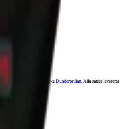
an Brown Gold och extra starka
Dunderprillan
. Alla satser levereras