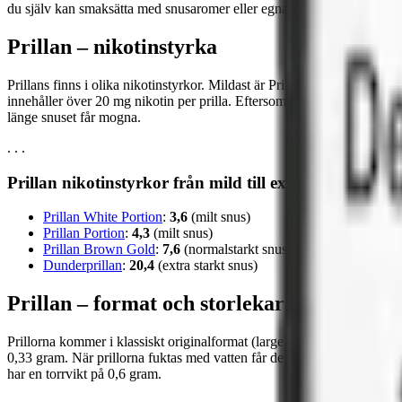
du själv kan smaksätta med snusaromer eller egna smaksättare.
Prillan – nikotinstyrka
Prillans finns i olika nikotinstyrkor. Mildast är Prillan White Portio
innehåller över 20 mg nikotin per prilla. Eftersom prillorna är torra v
länge snuset får mogna.
. . .
Prillan nikotinstyrkor från mild till extra stark (milli
Prillan White Portion
:
3,6
(milt snus)
Prillan Portion
:
4,3
(milt snus)
Prillan Brown Gold
:
7,6
(normalstarkt snus)
Dunderprillan
:
20,4
(extra starkt snus)
Prillan – format och storlekar
Prillorna kommer i klassiskt originalformat (large). När du öppnar påsen 
0,33 gram. När prillorna fuktas med vatten får de sin slutliga konsist
har en torrvikt på 0,6 gram.